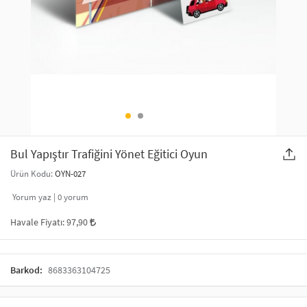
SAÇ AKSESUARLARI
PARTİ SÜSLERİ
GELİN / DÜĞÜN AKSESUARLARI
YILBAŞI ÜRÜNLERİ
TELEFON ASKISI
KULLAN AT TABAK BARDAK SETİ
MAKYAJ ÇANTASI
ŞAL VE FULAR
Bul Yapıştır Trafiğini Yönet Eğitici Oyun
Ürün Kodu:
OYN-027
ODA KOKUSU VE MUM
Yorum yaz |
0
yorum
Havale Fiyatı:
97,90
Barkod:
8683363104725