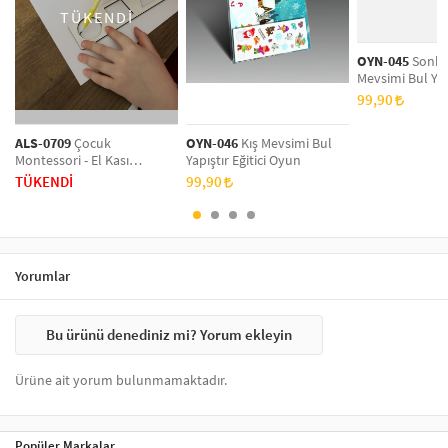
TÜKENDİ
OYN-045
Sonba
Mevsimi Bul Yapı
Oyun
99,90
ALS-0709
Çocuk
OYN-046
Kış Mevsimi Bul
Montessori - El Kası
Yapıştır Eğitici Oyun
Geliştirme Ve Çizgi, Sayı Ve
TÜKENDİ
99,90
Şekil Çalışmaları Seti MDF
Yorumlar
Bu ürünü denediniz mi? Yorum ekleyin
Ürüne ait yorum bulunmamaktadır.
Popüler Markalar