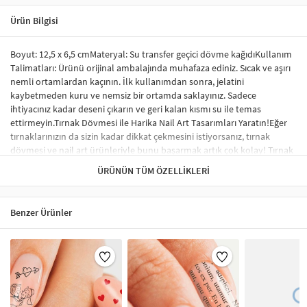
Ürün Bilgisi
Boyut: 12,5 x 6,5 cmMateryal: Su transfer geçici dövme kağıdıKullanım
Talimatları: Ürünü orijinal ambalajında muhafaza ediniz. Sıcak ve aşırı
nemli ortamlardan kaçının. İlk kullanımdan sonra, jelatini
kaybetmeden kuru ve nemsiz bir ortamda saklayınız. Sadece
ihtiyacınız kadar deseni çıkarın ve geri kalan kısmı su ile temas
ettirmeyin.Tırnak Dövmesi ile Harika Nail Art Tasarımları Yaratın!Eğer
tırnaklarınızın da sizin kadar dikkat çekmesini istiyorsanız, tırnak
dövmesi ve nail art ürünleriyle bunu başarmak artık çok kolay! Tırnak
sticker ve su transfer dövmesi kullanarak tırnaklarınıza benzersiz
ÜRÜNÜN TÜM ÖZELLIKLERI
tasarımlar yapabilir, profesyonel bir görünüm elde edebilirsiniz.
Sticker tırnak dövmeleri, tırnağınızda kabarma yapmaz ve herhangi bir
nail-art malzemesi gerektirmez. İstediğiniz desen ve modelleri rahatça
Benzer Ürünler
uygulayabilirsiniz.Tırnak Sticker Nedir?Tırnak stickerları, tırnakları
süslemek için özel olarak tasarlanmış renkli, küçük desenlerdir.
Uygulama süreci oldukça basittir ve şık bir tırnak süsleme sonucu elde
etmenizi sağlar. Tırnak sticker çeşitleri arasında; tırnağın tamamını
kaplayan, tek renk oje görünümü verenler ve minik şekillerle süslenen
modeller yer almaktadır. Ayrıca, çiçek, karikatür figürleri ve hayvan
desenleri gibi çok çeşitli seçenekler de mevcuttur.Tırnak Sticker Nasıl