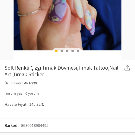
SAÇ AKSESUARLARI
PARTİ SÜSLERİ
GELİN / DÜĞÜN AKSESUARLARI
YILBAŞI ÜRÜNLERİ
TELEFON ASKISI
KULLAN AT TABAK BARDAK SETİ
MAKYAJ ÇANTASI
ŞAL VE FULAR
Soft Renkli Çizgi Tırnak Dövmesi,Tırnak Tattoo,Nail
Art ,Tırnak Sticker
ODA KOKUSU VE MUM
Ürün Kodu:
ART-239
Yorum yaz |
0
yorum
Havale Fiyatı:
145,82
Barkod:
8680018904495