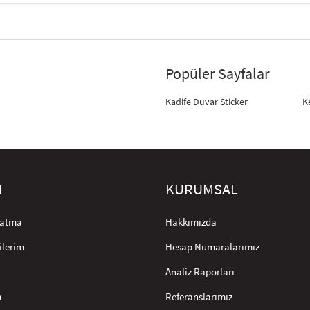
Popüler Sayfalar
Kadife Duvar Sticker
K
M
KURUMSAL
rlatma
Hakkımızda
ilerim
Hesap Numaralarımız
Analiz Raporları
m
Referanslarımız