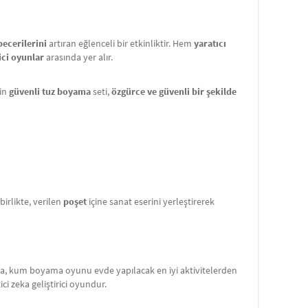
becerilerini
artıran eğlenceli bir etkinliktir. Hem
yaratıcı
ici oyunlar
arasında yer alır.
çin
güvenli tuz boyama
seti,
özgürce ve güvenli bir şekilde
rlikte, verilen
poşet
içine sanat eserini yerleştirerek
ama, kum boyama oyunu evde yapılacak en iyi aktivitelerden
tici zeka geliştirici oyundur.