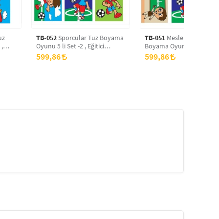
uz
TB-052
Sporcular Tuz Boyama
TB-051
Meslekler -2 Tuz
 ,
Oyunu 5 li Set -2 , Eğitici
Boyama Oyunu 5 li Set -2 
yama
Aktivite , Kum Boyama Oyunu
Eğitici Aktivite , Kum Bo
599,86
599,86
TB-052
Oyunu TB-051