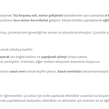
r seçenek!
Tuz boyama seti
,
motor gelişimini
desteklerken aynı zamanda
el 
çocukların
ince motor becerilerini
geliştirir. Aileyle birlikte yapılabilecek
eğit
olup, çocuklarınızın güvenliği her zaman ön planda tutulmuştur. Çocuklar i
rmak oldukça basittir:
layarak
sarı kağıdı kaldırın ve
yapışkanlı yüzeyi
ortaya çıkarın.
arı yerleştirin. Ardından, diğer renkleri ekleyerek deseninizi oluşturun.
rinizin
sanat eseri
olarak keyfini çıkarın.
Sanat eserinizin
tamamlanmasıyla bi
ken öğrenecekler. Çocuklar için evde yapılacak etkinlikler arasında tuz boy
 evde yapılabilecek faaliyetler, etkinlikler ve aktiviteler için önerilen en iyi eği