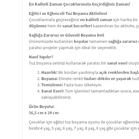
En Kaliteli Zaman Çocuklarınızla Geçirdiğiniz Zaman!
Eğitici ve Eğlenceli Tuz Boyama Aktivitesi
Çocuklarınızla geçireceğiniz
en kaliteli zaman
için harika bi
düşünme
hem de
sanat becerileri
kazandıran bu aktivite, 
Sağlığa Zararsız ve Güvenli Boyama Seti
Ürünümüzde kullanılan
boyalar
tamamen
sağlığa zararsız
yaratıcı projeler yapmak için ideal bir seçenektir.
Nasıl Yapılır?
Tuz boyama setinizi kullanarak yaratıcı bir
sanat eseri
oluştu
Hazırlık:
Bir kürdan yardımıyla
açık renklerden baş
Boyama:
Elinizle renkli
tuzları dökün ve yayarak
tuzl
Temizleme:
Fazla tuzu silkeleyin.
Sanat Eseri:
Tüm işlemleri tamamladıktan sonra, ese
saklayabilirsiniz.
Ürün Boyutu:
16,5 cm x 24 cm
Çocuklar için eğitici tuz boyama oyunu ile çocuklar eğlenir
biridir.4 yaş, 5 yaş, 6 yaş, 7 yaş, 8 yaş, 9 yaş gibi çocuklar için