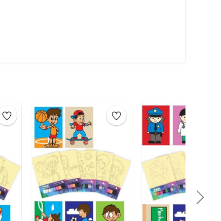
 ve yayarak
tuzları yerleştirin. Ardından, diğer renkleri
tan sonra, eserinizin
sanat eseri
olarak keyfini
yla birlikte, verilen
poşet
içine sanat eserini
uklar eğlenirken öğrenecekler. Çocuklar için evde
um boyama oyunu evde yapılacak en iyi aktivitelerden
bi çocuklar için evde yapılabilecek faaliyetler, etkinlikler
liştirici oyundur.