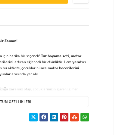
niz Zaman!
an
için harika bir seçenek!
Tuz boyama seti
,
motor
erilerini
artıran eğlenceli bir etkinliktir. Hem
yaratıcı
 bu aktivite, çocukların
ince motor becerilerini
oyunlar
arasında yer alır.
ğlığa zararsız
olup, çocuklarınızın güvenliği her
üvenli tuz boyama
seti,
özgürce ve güvenli bir
 seçenektir.
TÜM ÖZELLIKLERI
nat eseri
oluşturmak oldukça basittir:
renklerden başlayarak
sarı kağıdı kaldırın ve