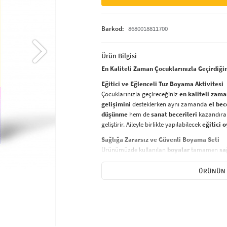
Barkod:
8680018811700
Ürün Bilgisi
En Kaliteli Zaman Çocuklarınızla Geçirdiği
Eğitici ve Eğlenceli Tuz Boyama Aktivitesi
Çocuklarınızla geçireceğiniz
en kaliteli zam
gelişimini
desteklerken aynı zamanda
el bec
düşünme
hem de
sanat becerileri
kazandıran
geliştirir. Aileyle birlikte yapılabilecek
eğitici 
Sağlığa Zararsız ve Güvenli Boyama Seti
Ürünümüzde kullanılan
boyalar
tamamen
sa
zaman ön planda tutulmuştur. Çocuklar için
g
şekilde
yaratıcı projeler yapmak için ideal bir
ÜRÜNÜN 
Nasıl Yapılır?
Tuz boyama setinizi kullanarak yaratıcı bir
sa
Hazırlık:
Bir kürdan yardımıyla
açık 
yapışkanlı yüzeyi
ortaya çıkarın.