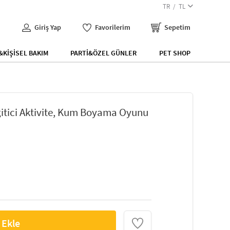
TR
TL
Giriş Yap
Favorilerim
Sepetim
KİŞİSEL BAKIM
PARTİ&ÖZEL GÜNLER
PET SHOP
itici Aktivite, Kum Boyama Oyunu
 Ekle