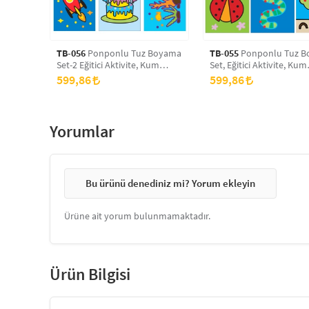
TB-056
Ponponlu Tuz Boyama
TB-055
Ponponlu Tuz Boyama
Set-2 Eğitici Aktivite, Kum
Set, Eğitici Aktivite, Kum
Boyama Oyunu
Boyama Oyunu
599,86
599,86
Yorumlar
Bu ürünü denediniz mi? Yorum ekleyin
Ürüne ait yorum bulunmamaktadır.
Ürün Bilgisi