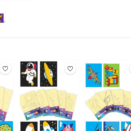
Boyama:
Elinizle renkli
tuzları dökün
ekleyerek deseninizi oluşturun.
Temizleme:
Fazla tuzu silkeleyin.
Sanat Eseri:
Tüm işlemleri tamamladık
çıkarın.
Sanat eserinizin
tamamlanması
yerleştirerek saklayabilirsiniz.
Ürün Boyutu:
16,5 cm x 24 cm
Çocuklar için eğitici tuz boyama oyunu ile çoc
yapılacak etkinlikler arasında tuz boyama, k
biridir.4 yaş, 5 yaş, 6 yaş, 7 yaş, 8 yaş, 9 yaş gi
ve aktiviteler için önerilen en iyi eğitici zeka ge