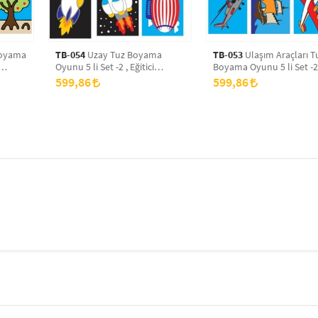
TB-054
Uzay Tuz Boyama
TB-053
Ulaşım Araçları T
Oyunu 5 li Set -2 , Eğitici
Boyama Oyunu 5 li Set -2
Aktivite , Kum Boyama Oyunu
Eğitici Aktivite , Kum Bo
599,86
599,86
TB-054
Oyunu TB-053