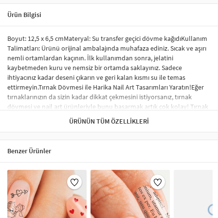
Ürün Bilgisi
Boyut: 12,5 x 6,5 cmMateryal: Su transfer geçici dövme kağıdıKullanım
Talimatları: Ürünü orijinal ambalajında muhafaza ediniz. Sıcak ve aşırı
nemli ortamlardan kaçının. İlk kullanımdan sonra, jelatini
kaybetmeden kuru ve nemsiz bir ortamda saklayınız. Sadece
ihtiyacınız kadar deseni çıkarın ve geri kalan kısmı su ile temas
ettirmeyin.Tırnak Dövmesi ile Harika Nail Art Tasarımları Yaratın!Eğer
tırnaklarınızın da sizin kadar dikkat çekmesini istiyorsanız, tırnak
dövmesi ve nail art ürünleriyle bunu başarmak artık çok kolay! Tırnak
sticker ve su transfer dövmesi kullanarak tırnaklarınıza benzersiz
ÜRÜNÜN TÜM ÖZELLIKLERI
tasarımlar yapabilir, profesyonel bir görünüm elde edebilirsiniz.
Sticker tırnak dövmeleri, tırnağınızda kabarma yapmaz ve herhangi bir
nail-art malzemesi gerektirmez. İstediğiniz desen ve modelleri rahatça
Benzer Ürünler
uygulayabilirsiniz.Tırnak Sticker Nedir?Tırnak stickerları, tırnakları
süslemek için özel olarak tasarlanmış renkli, küçük desenlerdir.
Uygulama süreci oldukça basittir ve şık bir tırnak süsleme sonucu elde
etmenizi sağlar. Tırnak sticker çeşitleri arasında; tırnağın tamamını
kaplayan, tek renk oje görünümü verenler ve minik şekillerle süslenen
modeller yer almaktadır. Ayrıca, çiçek, karikatür figürleri ve hayvan
desenleri gibi çok çeşitli seçenekler de mevcuttur.Tırnak Sticker Nasıl