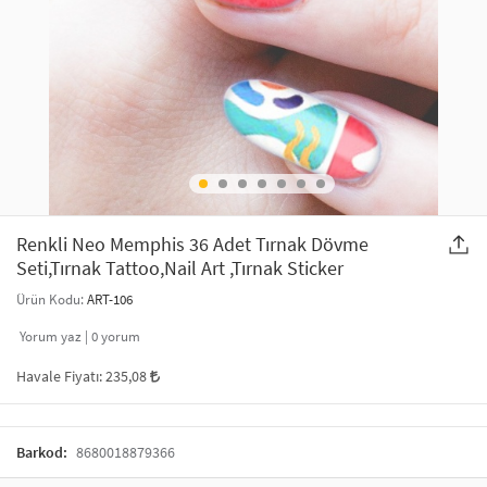
SAÇ AKSESUARLARI
PARTİ SÜSLERİ
GELİN / DÜĞÜN AKSESUARLARI
YILBAŞI ÜRÜNLERİ
TELEFON ASKISI
KULLAN AT TABAK BARDAK SETİ
MAKYAJ ÇANTASI
ŞAL VE FULAR
Renkli Neo Memphis 36 Adet Tırnak Dövme
Seti,Tırnak Tattoo,Nail Art ,Tırnak Sticker
ODA KOKUSU VE MUM
Ürün Kodu:
ART-106
Yorum yaz |
0
yorum
Havale Fiyatı:
235,08
Barkod:
8680018879366