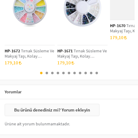
konur.
Sticker üzerine şeffaf
oje
ince bir kat olacak şekilde sürülür ve
kuruması beklenir. Bu şekilde tırnaklar parlar ve tırnak
süslerinin daha uzun kullanımı sağlanır.
HP-1670
Tırnak
Makyaj Taşı, Ko
Uygulanabilir, N
179,10
Tırnak Süsleme
Taş Set
HP-1672
Tırnak Süsleme Ve
HP-1671
Tırnak Süsleme Ve
Makyaj Taşı, Kolay
Makyaj Taşı, Kolay
Uygulanabilir, Nail Art
Uygulanabilir, Nail Art
179,10
179,10
Tırnak Süsleme Ve Makyaj
Tırnak Süsleme Ve Makyaj
Taş Set
Taş Set
Yorumlar
Bu ürünü denediniz mi? Yorum ekleyin
Ürüne ait yorum bulunmamaktadır.