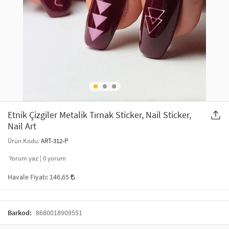
SAÇ AKSESUARLARI
PARTİ SÜSLERİ
GELİN / DÜĞÜN AKSESUARLARI
YILBAŞI ÜRÜNLERİ
TELEFON ASKISI
KULLAN AT TABAK BARDAK SETİ
MAKYAJ ÇANTASI
ŞAL VE FULAR
Etnik Çizgiler Metalik Tırnak Sticker, Nail Sticker,
Nail Art
ODA KOKUSU VE MUM
Ürün Kodu:
ART-312-P
Yorum yaz |
0
yorum
Havale Fiyatı:
146,65
Barkod:
8680018909551