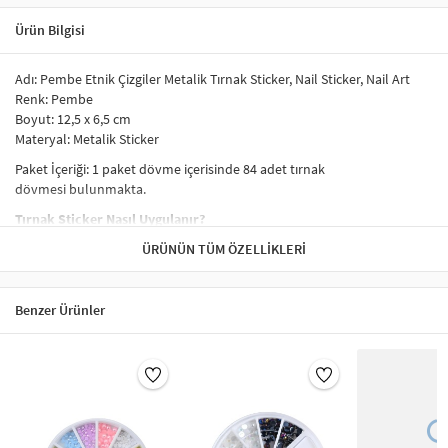
Ürün Bilgisi
Adı: Pembe Etnik Çizgiler Metalik Tırnak Sticker, Nail Sticker, Nail Art
Renk: Pembe
Boyut: 12,5 x 6,5 cm
Materyal: Metalik Sticker
Paket İçeriği: 1 paket dövme içerisinde 84 adet tırnak
dövmesi bulunmakta.
Tırnak Sticker Nasıl Uygulanır?
Tırnak sticker uygulamasının aşamaları
ÜRÜNÜN TÜM ÖZELLIKLERI
şu şekilde sıralanabilir:
Uygulamadan önce tırnak temizlenir.
Tırnağın yağsız ve kuru olduğundan emin olunur.
Benzer Ürünler
Tırnaklar uzunsa kesilir ve törpülenir. Bu işlem sırasında
tırnakların çok fazla kısaltılmaması tercih edilebilir.
Tırnağın üzerine ince bir kat baz (astar) oje sürülür. Tırnak
süsünün dikkat çekmesi tercih ediliyorsa koyu renk oje
sürülebilir.
Oje kuruduktan sonra tırnak süsü (sticker) yüzeyden cımbız ve
benzeri yardımıyla yavaşça çıkartılıp, tırnakta istenen noktaya