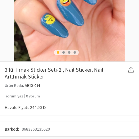
SAÇ AKSESUARLARI
PARTİ SÜSLERİ
GELİN / DÜĞÜN AKSESUARLARI
YILBAŞI ÜRÜNLERİ
TELEFON ASKISI
KULLAN AT TABAK BARDAK SETİ
MAKYAJ ÇANTASI
ŞAL VE FULAR
3'lü Tırnak Sticker Seti-2 , Nail Sticker, Nail
Art,Tırnak Sticker
ODA KOKUSU VE MUM
Ürün Kodu:
ARTS-014
Yorum yaz |
0
yorum
Havale Fiyatı:
244,90
Barkod:
8683363135620