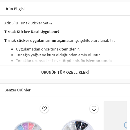
Ürün Bilgisi
Adı: 3'lü Tırnak Sticker Seti-2
Tırnak Sticker Nasıl Uygulanır?
Tırnak sticker uygulamasının aşamaları
şu şekilde sıralanabilir:
Uygulamadan önce tırnak temizlenir.
Tırnağın yağsız ve kuru olduğundan emin olunur.
Tırnaklar uzunsa kesilir ve törpülenir. Bu işlem sırasında
tırnakların çok fazla kısaltılmaması tercih edilebilir.
Tırnağın üzerine ince bir kat baz (astar) oje sürülür.
ÜRÜNÜN TÜM ÖZELLIKLERI
Oje kuruduktan sonra tırnak süsü (sticker) yüzeyden cımbız ve
benzeri yardımıyla yavaşça çıkartılıp, tırnakta istenen noktaya
konur.
Benzer Ürünler
Sticker üzerine şeffaf oje ince bir kat olacak şekilde sürülür ve
kuruması beklenir. Bu şekilde tırnaklar parlar ve tırnak
süslerinin daha uzun kullanımı sağlanır.
Tırnak stickerları ile dilediğiniz tasarımlarda nail-art yaratmak çok