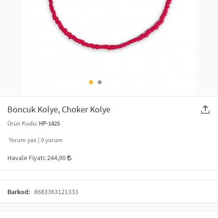
SAÇ AKSESUARLARI
PARTİ SÜSLERİ
GELİN / DÜĞÜN AKSESUARLARI
YILBAŞI ÜRÜNLERİ
TELEFON ASKISI
KULLAN AT TABAK BARDAK SETİ
MAKYAJ ÇANTASI
ŞAL VE FULAR
Boncuk Kolye, Choker Kolye
Ürün Kodu:
HP-1425
ODA KOKUSU VE MUM
Yorum yaz |
0
yorum
Havale Fiyatı:
244,90
Barkod:
8683363121333