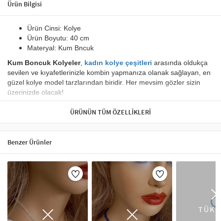
Ürün Bilgisi
Ürün Cinsi:
Kolye
Ürün Boyutu:
40 cm
Materyal:
Kum Bncuk
Kum Boncuk Kolyeler
,
kadın kolye çeşitleri
arasında oldukça
sevilen ve kıyafetlerinizle kombin yapmanıza olanak sağlayan, en
güzel kolye model tarzlarından biridir. H
er mevsim gözler sizin
üzerinizde olacak!
Zevkle tasarlanan bu kolyeyi,
mutlulukla ve güvenle
ÜRÜNÜN TÜM ÖZELLIKLERI
taşıyacaksınız.
Uzun ömürlü kullanım için krem,parfüm,su gibi maddelere temas
Benzer Ürünler
erilir.
edilmemesi ön
Kolye, takı dünyasında stilinizi en iyi şekilde yansıtan aksesuarlardan
biridir. Artikeldeko’nun kolye koleksiyonu, şıklığı ve zarafeti bir araya
getirir. Choker kolyeler, modern bir görünüm için mükemmel bir tercih
olurken, zincir kolyeler günlük kombinlerinizi tamamlar. Ayrıca taşlı
kolyeler, özel günlerde şıklığınızı artıracak bir seçenek sunar. Kolye
TÜKE
modelleri, her tarza hitap eden farklı tasarımlar ile dikkat çeker. Altın,