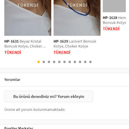
gümüş ve renkli seçeneklerle zenginleştirilmiş kolyeler, her anınızı
TÜKENDİ
TÜKENDİ
şıklıkla tamamlar. Tarzınızı vurgulamak için hemen koleksiyonumuzu
keşfedin!
HP-1628
Hemati
Boncuk Kolye,
Kolye
TÜKENDİ
HP-1631
Beyaz Kristal
HP-1629
Lacivert Boncuk
Boncuk Kolye, Choker
Kolye, Choker Kolye
Kolye
TÜKENDİ
TÜKENDİ
Yorumlar
Bu ürünü denediniz mi? Yorum ekleyin
Ürüne ait yorum bulunmamaktadır.
Popüler Markalar