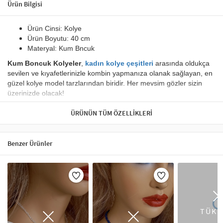
Ürün Bilgisi
Ürün Cinsi:
Kolye
Ürün Boyutu:
40 cm
Materyal:
Kum Bncuk
Kum Boncuk Kolyeler
,
kadın kolye çeşitleri
arasında oldukça
sevilen ve kıyafetlerinizle kombin yapmanıza olanak sağlayan, en
güzel kolye model tarzlarından biridir. H
er mevsim gözler sizin
üzerinizde olacak!
Zevkle tasarlanan bu kolyeyi,
mutlulukla ve güvenle
ÜRÜNÜN TÜM ÖZELLIKLERI
taşıyacaksınız.
Uzun ömürlü kullanım için krem,parfüm,su gibi maddelere temas
Benzer Ürünler
erilir.
edilmemesi ön
Kolye, takı dünyasında stilinizi en iyi şekilde yansıtan aksesuarlardan
biridir. Artikeldeko’nun kolye koleksiyonu, şıklığı ve zarafeti bir araya
getirir. Choker kolyeler, modern bir görünüm için mükemmel bir tercih
olurken, zincir kolyeler günlük kombinlerinizi tamamlar. Ayrıca taşlı
kolyeler, özel günlerde şıklığınızı artıracak bir seçenek sunar. Kolye
TÜKE
modelleri, her tarza hitap eden farklı tasarımlar ile dikkat çeker. Altın,