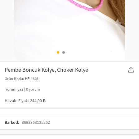
SAÇ AKSESUARLARI
PARTİ SÜSLERİ
GELİN / DÜĞÜN AKSESUARLARI
YILBAŞI ÜRÜNLERİ
TELEFON ASKISI
KULLAN AT TABAK BARDAK SETİ
MAKYAJ ÇANTASI
ŞAL VE FULAR
Pembe Boncuk Kolye, Choker Kolye
Ürün Kodu:
HP-1625
ODA KOKUSU VE MUM
Yorum yaz |
0
yorum
Havale Fiyatı:
244,90
Barkod:
8683363135262