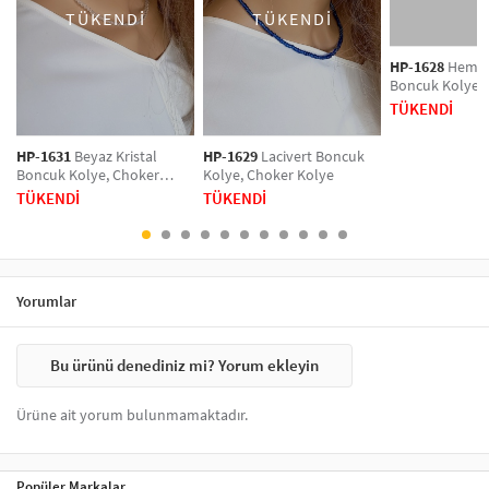
gümüş ve renkli seçeneklerle zenginleştirilmiş kolyeler, her anınızı
TÜKENDİ
TÜKENDİ
şıklıkla tamamlar. Tarzınızı vurgulamak için hemen koleksiyonumuzu
keşfedin!
HP-1628
Hemati
Boncuk Kolye,
Kolye
TÜKENDİ
HP-1631
Beyaz Kristal
HP-1629
Lacivert Boncuk
Boncuk Kolye, Choker
Kolye, Choker Kolye
Kolye
TÜKENDİ
TÜKENDİ
Yorumlar
Bu ürünü denediniz mi? Yorum ekleyin
Ürüne ait yorum bulunmamaktadır.
Popüler Markalar