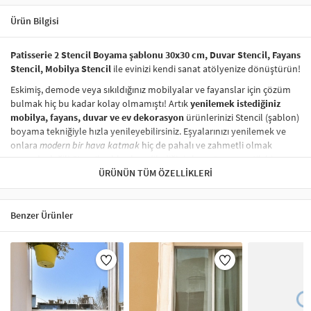
Ürün Bilgisi
Patisserie 2 Stencil Boyama şablonu 30x30 cm, Duvar Stencil, Fayans
Stencil, Mobilya Stencil
ile evinizi kendi sanat atölyenize dönüştürün!
Eskimiş, demode veya sıkıldığınız mobilyalar ve fayanslar için çözüm
bulmak hiç bu kadar kolay olmamıştı! Artık
yenilemek istediğiniz
mobilya, fayans, duvar ve ev dekorasyon
ürünlerinizi Stencil (şablon)
boyama tekniğiyle hızla yenileyebilirsiniz. Eşyalarınızı yenilemek ve
onlara
modern bir hava katmak
hiç de pahalı ve zahmetli olmak
zorunda değil! Stencil şablonları, dilediğiniz her yüzeye pratik bir
şekilde
desen uygulamanızı
ÜRÜNÜN TÜM ÖZELLIKLERI
sağlar ve mobilyalarınızın, duvarlarınızın,
kumaşlarınızın görünümünü anında değiştirebilir.
Çocuğunuzun dolabına, mutfak fayanslarına,
duvarlara
ve hatta
Benzer Ürünler
kumaşlara bile bant yardımıyla sabitleyip, istediğiniz renklerle
boyama yapabilirsiniz. Evinizi,
kişisel zevkinizle özelleştirebilir
, stencil
boyama seti ile yaratıcı projeler gerçekleştirebilirsiniz.
El işi ve ev
dekorasyonu
sevenler için stencil, kolayca uygulanabilecek eğlenceli
ve etkili bir aktivitedir.
Stencil Boyama
tekniği, her türlü yüzeyde rahatlıkla kullanılabilir.