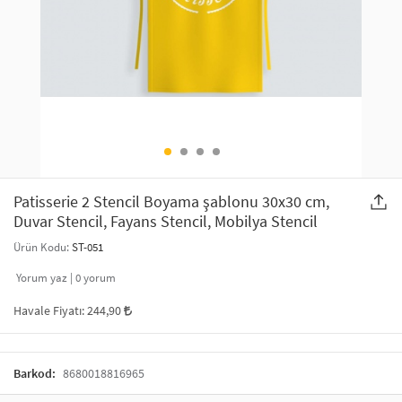
SAÇ AKSESUARLARI
PARTİ SÜSLERİ
GELİN / DÜĞÜN AKSESUARLARI
YILBAŞI ÜRÜNLERİ
TELEFON ASKISI
KULLAN AT TABAK BARDAK SETİ
MAKYAJ ÇANTASI
ŞAL VE FULAR
Patisserie 2 Stencil Boyama şablonu 30x30 cm,
Duvar Stencil, Fayans Stencil, Mobilya Stencil
ODA KOKUSU VE MUM
Ürün Kodu:
ST-051
Yorum yaz |
0
yorum
Havale Fiyatı:
244,90
Barkod:
8680018816965