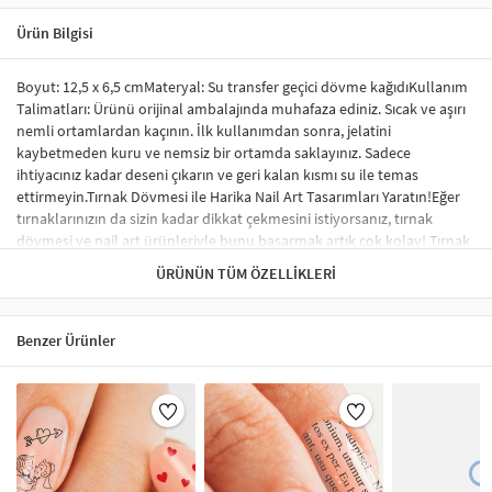
Ürün Bilgisi
Boyut: 12,5 x 6,5 cmMateryal: Su transfer geçici dövme kağıdıKullanım
Talimatları: Ürünü orijinal ambalajında muhafaza ediniz. Sıcak ve aşırı
nemli ortamlardan kaçının. İlk kullanımdan sonra, jelatini
kaybetmeden kuru ve nemsiz bir ortamda saklayınız. Sadece
ihtiyacınız kadar deseni çıkarın ve geri kalan kısmı su ile temas
ettirmeyin.Tırnak Dövmesi ile Harika Nail Art Tasarımları Yaratın!Eğer
tırnaklarınızın da sizin kadar dikkat çekmesini istiyorsanız, tırnak
dövmesi ve nail art ürünleriyle bunu başarmak artık çok kolay! Tırnak
sticker ve su transfer dövmesi kullanarak tırnaklarınıza benzersiz
ÜRÜNÜN TÜM ÖZELLIKLERI
tasarımlar yapabilir, profesyonel bir görünüm elde edebilirsiniz.
Sticker tırnak dövmeleri, tırnağınızda kabarma yapmaz ve herhangi bir
nail-art malzemesi gerektirmez. İstediğiniz desen ve modelleri rahatça
Benzer Ürünler
uygulayabilirsiniz.Tırnak Sticker Nedir?Tırnak stickerları, tırnakları
süslemek için özel olarak tasarlanmış renkli, küçük desenlerdir.
Uygulama süreci oldukça basittir ve şık bir tırnak süsleme sonucu elde
etmenizi sağlar. Tırnak sticker çeşitleri arasında; tırnağın tamamını
kaplayan, tek renk oje görünümü verenler ve minik şekillerle süslenen
modeller yer almaktadır. Ayrıca, çiçek, karikatür figürleri ve hayvan
desenleri gibi çok çeşitli seçenekler de mevcuttur.Tırnak Sticker Nasıl