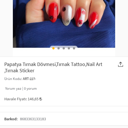
SAÇ AKSESUARLARI
PARTİ SÜSLERİ
GELİN / DÜĞÜN AKSESUARLARI
YILBAŞI ÜRÜNLERİ
TELEFON ASKISI
KULLAN AT TABAK BARDAK SETİ
MAKYAJ ÇANTASI
ŞAL VE FULAR
Papatya Tırnak Dövmesi,Tırnak Tattoo,Nail Art
,Tırnak Sticker
ODA KOKUSU VE MUM
Ürün Kodu:
ART-227-
Yorum yaz |
0
yorum
Havale Fiyatı:
146,65
Barkod:
8683363133183