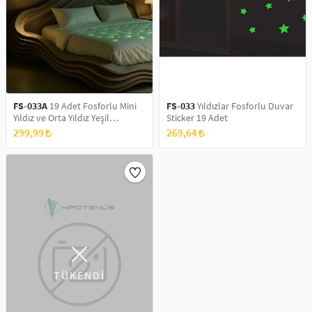
SAÇ AKSESUARLARI
PARTİ SÜSLERİ
GELİN / DÜĞÜN AKSESUARLARI
YILBAŞI ÜRÜNLERİ
TELEFON ASKISI
KULLAN AT TABAK BARDAK SETİ
FS-033A
19 Adet Fosforlu Mini
FS-033
Yıldızlar Fosforlu Duvar
MAKYAJ ÇANTASI
Yıldız ve Orta Yıldız Yeşil
Sticker 19 Adet
Karanlıkta Parlar Duvar ve
299,99
269,64
Tavan Çocuk Odası Süs Sticker
ŞAL VE FULAR
ODA KOKUSU VE MUM
TÜKENDİ