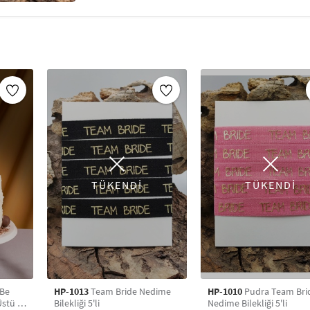
_x005F_x005F_x005F_x005F_x005F_x005F_x0
_x005F_x005F_x005F_x005F_x005F_x005F_x0
Set içerisinde
5 adet bileklik
yer almaktadır.
getirmek isteyenler için idealdir.
_x005F_x005F_x005F_x005F_x005F_x005F_x0
_x005F_x005F_x005F_x005F_x005F_x005F_x0
Kullanım Alanları:
_x005F_x005F_x005F_x005F_x005F_x005F_x005F
_x005F_x005F_x005F_x005F_x005F_x005F_x005
_x005F_x005F_x005F_x005F_x005F_x005F_x005F
_x005F_x005F_x005F_x005F_x005F_x005F_x005F
TÜKENDİ
TÜKENDİ
_x005F_x005F_x005F_x005F_x005F_x005F_x0
_x005F_x005F_x005F_x005F_x005F_x005F_x0
HP-1013
Team Bride Nedime
HP-1010
Pudra Team Bri
Üstü &
Bilekliği 5'li
Nedime Bilekliği 5'li