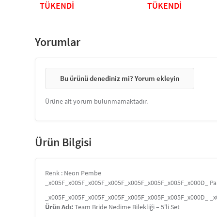
Bekarlığa Veda Partisi & Pleksi
Bekarlığa Veda Partisi & 
TÜKENDİ
TÜKENDİ
Pasta Süsü
Pasta Süsü
Yorumlar
Bu ürünü denediniz mi? Yorum ekleyin
Ürüne ait yorum bulunmamaktadır.
Ürün Bilgisi
Renk : Neon Pembe
_x005F_x005F_x005F_x005F_x005F_x005F_x005F_x000D_ Paket İ
_x005F_x005F_x005F_x005F_x005F_x005F_x005F_x000D_ _
Ürün Adı:
Team Bride Nedime Bilekliği – 5'li Set