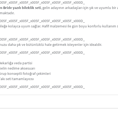
x005F_x005F_x005F_x005F_x005F_x005F_x005F_x000D_
 Bride yazılı bileklik seti
, gelin adayının arkadaşları için şık ve uyumlu bir 
maktadır.
x005F_x005F_x005F_x005F_x005F_x005F_x005F_x000D_
bileğe kolayca uyum sağlar. Hafif malzemesi ile gün boyu konforlu kullanım s
x005F_x005F_x005F_x005F_x005F_x005F_x005F_x000D_
zu daha şık ve bütünlüklü hale getirmek isteyenler için idealdir.
x005F_x005F_x005F_x005F_x005F_x005F_x005F_x000D_
arlığa veda partisi
elin nedime aksesuarı
p konseptli fotoğraf çekimleri
ı seti tamamlayıcısı
x005F_x005F_x005F_x005F_x005F_x005F_x005F_x000D_