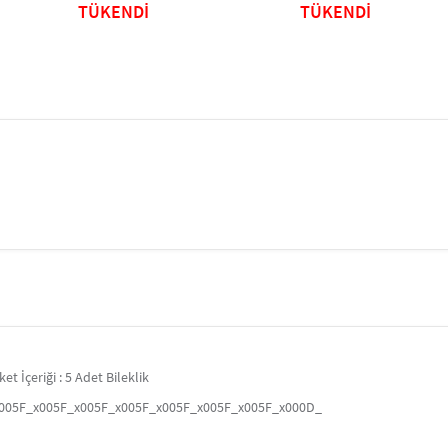
Pleksi
TÜKENDİ
TÜKENDİ
çeriği : 5 Adet Bileklik
x005F_x005F_x005F_x005F_x005F_x005F_x005F_x000D_