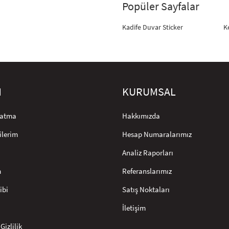
Popüler Sayfalar
Kadife Duvar Sticker
K
M
KURUMSAL
rlatma
Hakkımızda
ilerim
Hesap Numaralarımız
Analiz Raporları
m
Referanslarımız
ibi
Satış Noktaları
İletişim
Gizlilik