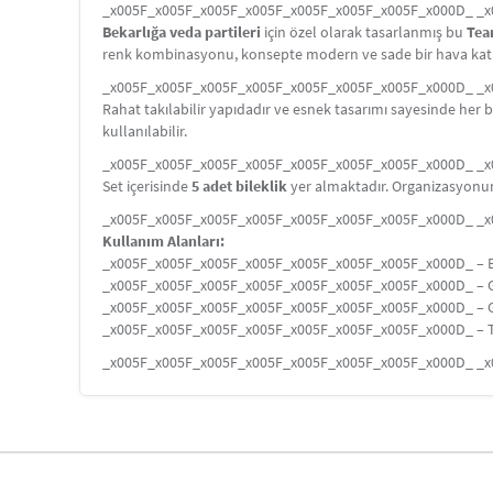
_x005F_x005F_x005F_x005F_x005F_x005F_x005F_x000D_ _
Bekarlığa veda partileri
için özel olarak tasarlanmış bu
Team
renk kombinasyonu, konsepte modern ve sade bir hava kat
_x005F_x005F_x005F_x005F_x005F_x005F_x005F_x000D_ _
Rahat takılabilir yapıdadır ve esnek tasarımı sayesinde her 
kullanılabilir.
_x005F_x005F_x005F_x005F_x005F_x005F_x005F_x000D_ _
Set içerisinde
5 adet bileklik
yer almaktadır. Organizasyonunu
_x005F_x005F_x005F_x005F_x005F_x005F_x005F_x000D_ _
Kullanım Alanları:
_x005F_x005F_x005F_x005F_x005F_x005F_x005F_x000D_ – Bek
_x005F_x005F_x005F_x005F_x005F_x005F_x005F_x000D_ – G
_x005F_x005F_x005F_x005F_x005F_x005F_x005F_x000D_ – Gru
_x005F_x005F_x005F_x005F_x005F_x005F_x005F_x000D_ – Tak
_x005F_x005F_x005F_x005F_x005F_x005F_x005F_x000D_ _