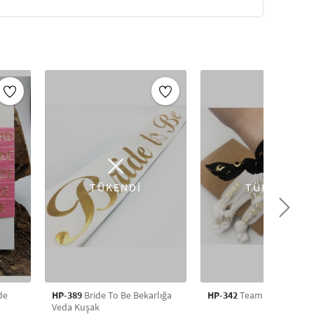
05F_x000D_
05F_x000D_
 Organizasyonunuzu daha şık ve bütünlüklü hale
05F_x000D_
05F_x000D_
_x000D_ – Bekarlığa veda partisi
F_x000D_ – Gelin nedime aksesuarı
_x000D_ – Grup konseptli fotoğraf çekimleri
_x000D_ – Takı seti tamamlayıcısı
TÜKENDİ
TÜKENDİ
05F_x000D_
05F_x000D_
de
HP-389
Bride To Be Bekarlığa
HP-342
Team Bride Bileklik
Veda Kuşak