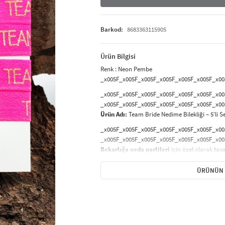
Barkod:
8683363115905
Ürün Bilgisi
Renk : Neon Pembe
_x005F_x005F_x005F_x005F_x005F_x005F_x005F_x
_x005F_x005F_x005F_x005F_x005F_x005F_x0
_x005F_x005F_x005F_x005F_x005F_x005F_x0
Ürün Adı:
Team Bride Nedime Bilekliği – 5'li S
_x005F_x005F_x005F_x005F_x005F_x005F_x0
_x005F_x005F_x005F_x005F_x005F_x005F_x0
Bekarlığa veda partileri
için özel olarak ta
adayının arkadaşları için şık ve uyumlu bir aks
siyah renk kombinasyonu, konsepte modern ve
ÜRÜNÜN 
_x005F_x005F_x005F_x005F_x005F_x005F_x0
_x005F_x005F_x005F_x005F_x005F_x005F_x0
Rahat takılabilir yapıdadır ve esnek tasarımı 
malzemesi ile gün boyu konforlu kullanım suna
kullanılabilir.