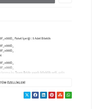
000D_ Paket İçeriği : 5 Adet Bileklik
05F_x000D_
05F_x000D_
et
05F_x000D_
05F_x000D_
sarlanmış bu
Team Bride yazılı bileklik seti
, gelin
esuar seçeneğidir. Bilekliklerde yer alan zarif yazı ve
 sade bir hava katmaktadır.
TÜM ÖZELLIKLERI
05F_x000D_
05F_x000D_
sayesinde her bileğe kolayca uyum sağlar. Hafif
r. Takı kombinasyonlarıyla birlikte rahatlıkla