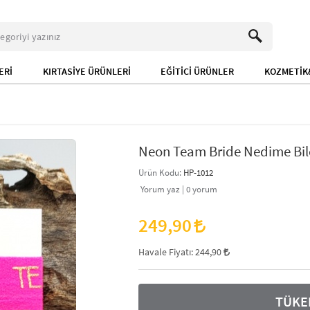
ERİ
KIRTASİYE ÜRÜNLERİ
EĞİTİCİ ÜRÜNLER
KOZMETİK&
Neon Team Bride Nedime Bilek
Ürün Kodu:
HP-1012
Yorum yaz |
0
yorum
249,90
Havale Fiyatı:
244,90
TÜKE