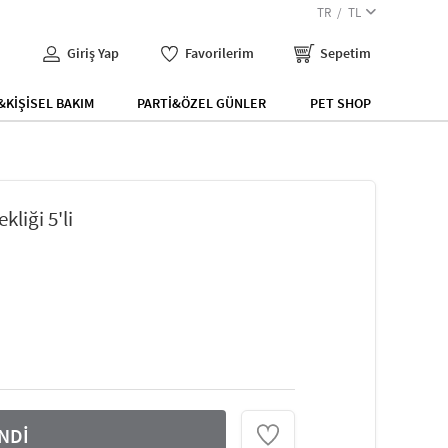
TR
TL
Giriş Yap
Favorilerim
Sepetim
KİŞİSEL BAKIM
PARTİ&ÖZEL GÜNLER
PET SHOP
liği 5'li
NDİ