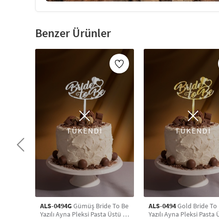
Benzer Ürünler
TÜKENDİ
TÜKENDİ
ALS-0494G
Gümüş Bride To Be
ALS-0494
Gold Bride To Be
Yazılı Ayna Pleksi Pasta Üstü &
Yazılı Ayna Pleksi Pasta 