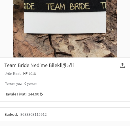
SAÇ AKSESUARLARI
PARTİ SÜSLERİ
GELİN / DÜĞÜN AKSESUARLARI
YILBAŞI ÜRÜNLERİ
TELEFON ASKISI
KULLAN AT TABAK BARDAK SETİ
MAKYAJ ÇANTASI
ŞAL VE FULAR
Team Bride Nedime Bilekliği 5'li
Ürün Kodu:
HP-1013
ODA KOKUSU VE MUM
Yorum yaz |
0
yorum
Havale Fiyatı:
244,90
Barkod:
8683363115912