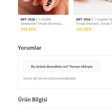
ART-282A
2' Li Evlilik
ART-281A
2' Li Gazete Ya
Sembolleri Tırnak Dövmesi,
Tırnak Dövmesi, Tırnak 
Tırnak Tattoo, Nail Art, Tırnak
Nail Art, Tırnak Sticker
149,88
149,88
Sticker
Yorumlar
Bu ürünü denediniz mi? Yorum ekleyin
Ürüne ait yorum bulunmamaktadır.
Ürün Bilgisi