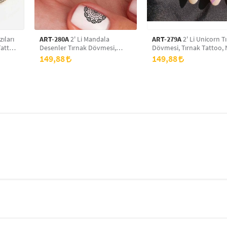
zıları
ART-280A
2' Li Mandala
ART-279A
2' Li Unicorn T
Tattoo,
Desenler Tırnak Dövmesi,
Dövmesi, Tırnak Tattoo, 
Tırnak Tattoo, Nail Art, Tırnak
Art, Tırnak Sticker
149,88
149,88
Sticker