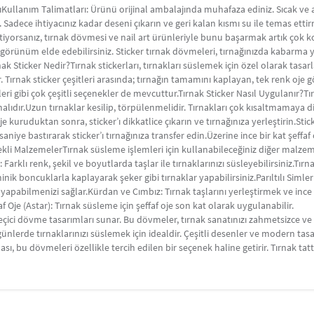
ıKullanım Talimatları: Ürünü orijinal ambalajında muhafaza ediniz. Sıcak ve 
adece ihtiyacınız kadar deseni çıkarın ve geri kalan kısmı su ile temas ettir
istiyorsanız, tırnak dövmesi ve nail art ürünleriyle bunu başarmak artık çok 
ir görünüm elde edebilirsiniz. Sticker tırnak dövmeleri, tırnağınızda kabarm
nak Sticker Nedir?Tırnak stickerları, tırnakları süslemek için özel olarak tas
r. Tırnak sticker çeşitleri arasında; tırnağın tamamını kaplayan, tek renk oj
leri gibi çok çeşitli seçenekler de mevcuttur.Tırnak Sticker Nasıl Uygulanır?Tı
malıdır.Uzun tırnaklar kesilip, törpülenmelidir. Tırnakları çok kısaltmamaya d
e kuruduktan sonra, sticker’ı dikkatlice çıkarın ve tırnağınıza yerleştirin.Stick
0 saniye bastırarak sticker’ı tırnağınıza transfer edin.Üzerine ince bir kat şeff
ekli MalzemelerTırnak süsleme işlemleri için kullanabileceğiniz diğer malze
 Farklı renk, şekil ve boyutlarda taşlar ile tırnaklarınızı süsleyebilirsiniz.Tır
ik boncuklarla kaplayarak şeker gibi tırnaklar yapabilirsiniz.Parıltılı Simler
ı yapabilmenizi sağlar.Kürdan ve Cımbız: Tırnak taşlarını yerleştirmek ve in
f Oje (Astar): Tırnak süsleme için şeffaf oje son kat olarak uygulanabilir.
eçici dövme tasarımları sunar. Bu dövmeler, tırnak sanatınızı zahmetsizce ve
nlerde tırnaklarınızı süslemek için idealdir. Çeşitli desenler ve modern tasarı
ası, bu dövmeleri özellikle tercih edilen bir seçenek haline getirir. Tırnak ta