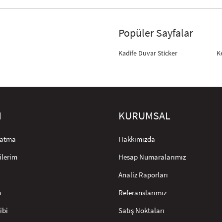
Popüler Sayfalar
Kadife Duvar Sticker
K
M
KURUMSAL
rlatma
Hakkımızda
ilerim
Hesap Numaralarımız
Analiz Raporları
m
Referanslarımız
ibi
Satış Noktaları