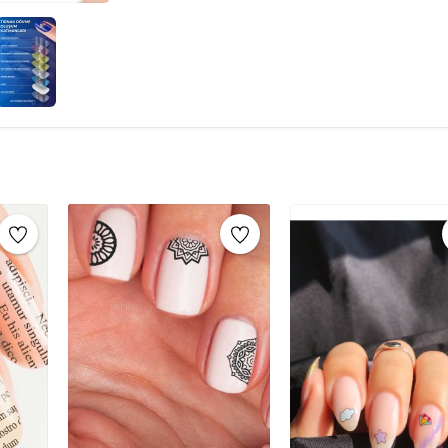
için beyaz oje tercih edebilirsiniz.Oje kurudukt
yerleştirin.Sticker’ı iyice bastırarak tırnağınız
yerleştirip, ıslak bir süngerle 15-20 saniye bast
kat şeffaf oje sürün ve kurumasını bekleyin. B
sağlar.Tırnak Süsleme İçin Diğer Gerekli Malze
diğer malzemeler arasında:Tırnak Noktalama K
oluşturmak için kullanılır.Tırnak Taşları: Farklı 
süsleyebilirsiniz.Tırnak Bantları: İnce metalik
olur.Serpinti (Havyar Manikürü): Tırnağı minik
yapabilirsiniz.Parıltılı Simler (Glitters): Ojeni
yaratabilirsiniz.Tırnak Damgalama Seti: Kendi
Cımbız: Tırnak taşlarını yerleştirmek ve ince 
Çubuklar ve Aseton: Oje taşmalarını temizlemek 
süsleme için şeffaf oje son kat olarak uygulana
Tırnak Tattoo, tırnaklarınıza eşsiz bir görün
dövmeler, tırnak sanatınızı zahmetsizce ve hız
hem de şık bir seçenek olan tırnak dövmeleri, 
idealdir. Çeşitli desenler ve modern tasarımlar 
vurgulayabilirsiniz. Kolayca uygulanabilir ve çı
bir seçenek haline getirir. Tırnak tattoo ile he