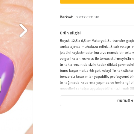
Barkod:
8683363131318
Ürün Bilgisi
Boyut: 12,5 x 6,5 cmMateryal: Su transfer geçi
ambalajında muhafaza ediniz. Sıcak ve aşırı 
jelatini kaybetmeden kuru ve nemsiz bir ortam
ve geri kalan kısmı su ile temas ettirmeyin.Tır
tırnaklarınızın da sizin kadar dikkat çekmesini 
bunu başarmak artık çok kolay! Tırnak sticker
benzersiz tasarımlar yapabilir, profesyonel bir
tırnağınızda kabarma yapmaz ve herhangi bir 
modelleri rahatça uygulayabilirsiniz.Tırnak Sti
özel olarak tasarlanmış renkli, küçük desenlerd
süsleme sonucu elde etmenizi sağlar. Tırnak st
ÜRÜNÜN 
tek renk oje görünümü verenler ve minik şekill
karikatür figürleri ve hayvan desenleri gibi çok
Uygulanır?Tırnak sticker uygulaması, hızlı ve k
iyice temizlenmeli ve yağsız olmalıdır.Uzun tırn
kısaltmamaya dikkat edin.Tırnağa ince bir kat