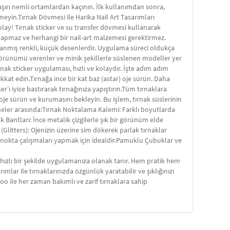
aşırı nemli ortamlardan kaçının. İlk kullanımdan sonra,
meyin.Tırnak Dövmesi ile Harika Nail Art Tasarımları
kolay! Tırnak sticker ve su transfer dövmesi kullanarak
a yapmaz ve herhangi bir nail-art malzemesi gerektirmez.
arlanmış renkli, küçük desenlerdir. Uygulama süreci oldukça
e görünümü verenler ve minik şekillerle süslenen modeller yer
rnak sticker uygulaması, hızlı ve kolaydır. İşte adım adım
ikkat edin.Tırnağa ince bir kat baz (astar) oje sürün. Daha
er’ı iyice bastırarak tırnağınıza yapıştırın.Tüm tırnaklara
af oje sürün ve kurumasını bekleyin. Bu işlem, tırnak süslerinin
meler arasında:Tırnak Noktalama Kalemi: Farklı boyutlarda
nak Bantları: İnce metalik çizgilerle şık bir görünüm elde
 (Glitters): Ojenizin üzerine sim dökerek parlak tırnaklar
ce nokta çalışmaları yapmak için idealdir.Pamuklu Çubuklar ve
 hızlı bir şekilde uygulamanıza olanak tanır. Hem pratik hem
mlar ile tırnaklarınızda özgünlük yaratabilir ve şıklığınızı
ttoo ile her zaman bakımlı ve zarif tırnaklara sahip