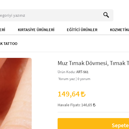
ERİ
KIRTASİYE ÜRÜNLERİ
EĞİTİCİ ÜRÜNLER
KOZMETİK&
AK TATTOO
Muz Tırnak Dövmesi, Tırnak Ta
Ürün Kodu:
ART-561
Yorum yaz |
0
yorum
149,64
Havale Fiyatı:
146,65
Sepete