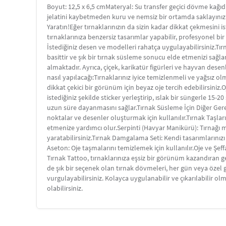
Boyut: 12,5 x 6,5 cmMateryal: Su transfer geçici dövme kağıd
jelatini kaybetmeden kuru ve nemsiz bir ortamda saklayınız. S
Yaratın!Eğer tırnaklarınızın da sizin kadar dikkat çekmesini 
tırnaklarınıza benzersiz tasarımlar yapabilir, profesyonel b
İstediğiniz desen ve modelleri rahatça uygulayabilirsiniz.Tır
basittir ve şık bir tırnak süsleme sonucu elde etmenizi sağla
almaktadır. Ayrıca, çiçek, karikatür figürleri ve hayvan desen
nasıl yapılacağı:Tırnaklarınız iyice temizlenmeli ve yağsız ol
dikkat çekici bir görünüm için beyaz oje tercih edebilirsiniz.Oj
istediğiniz şekilde sticker yerleştirip, ıslak bir süngerle 15-2
uzun süre dayanmasını sağlar.Tırnak Süsleme İçin Diğer Ger
noktalar ve desenler oluşturmak için kullanılır.Tırnak Taşları:
etmenize yardımcı olur.Serpinti (Havyar Manikürü): Tırnağı min
yaratabilirsiniz.Tırnak Damgalama Seti: Kendi tasarımlarınız
Aseton: Oje taşmalarını temizlemek için kullanılır.Oje ve Şeffa
Tırnak Tattoo, tırnaklarınıza eşsiz bir görünüm kazandıran g
de şık bir seçenek olan tırnak dövmeleri, her gün veya özel gü
vurgulayabilirsiniz. Kolayca uygulanabilir ve çıkarılabilir olm
olabilirsiniz.