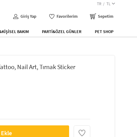
TR
TL
Giriş Yap
Favorilerim
Sepetim
KİŞİSEL BAKIM
PARTİ&ÖZEL GÜNLER
PET SHOP
ttoo, Nail Art, Tırnak Sticker
 Ekle