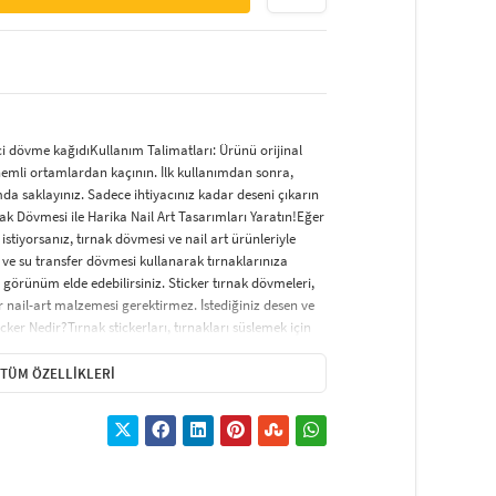
ci dövme kağıdıKullanım Talimatları: Ürünü orijinal
nemli ortamlardan kaçının. İlk kullanımdan sonra,
da saklayınız. Sadece ihtiyacınız kadar deseni çıkarın
nak Dövmesi ile Harika Nail Art Tasarımları Yaratın!Eğer
istiyorsanız, tırnak dövmesi ve nail art ürünleriyle
 ve su transfer dövmesi kullanarak tırnaklarınıza
 görünüm elde edebilirsiniz. Sticker tırnak dövmeleri,
nail-art malzemesi gerektirmez. İstediğiniz desen ve
cker Nedir?Tırnak stickerları, tırnakları süslemek için
ir. Uygulama süreci oldukça basittir ve şık bir tırnak
icker çeşitleri arasında; tırnağın tamamını kaplayan,
TÜM ÖZELLIKLERI
erle süslenen modeller yer almaktadır. Ayrıca, çiçek,
 çeşitli seçenekler de mevcuttur.Tırnak Sticker Nasıl
olaydır. İşte adım adım nasıl yapılacağı:Tırnaklarınız
aklar kesilip, törpülenmelidir. Tırnakları çok
 baz (astar) oje sürün. Daha dikkat çekici bir görünüm