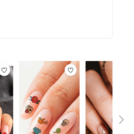
an sonra, sticker’ı dikkatlice çıkarın ve tırnağınıza
a yapıştırın.Tüm tırnaklara istediğiniz şekilde sticker
ırarak sticker’ı tırnağınıza transfer edin.Üzerine ince bir
u işlem, tırnak süslerinin uzun süre dayanmasını
melerTırnak süsleme işlemleri için kullanabileceğiniz
alemi: Farklı boyutlarda noktalar ve desenler
renk, şekil ve boyutlarda taşlar ile tırnaklarınızı
 çizgilerle şık bir görünüm elde etmenize yardımcı
 boncuklarla kaplayarak şeker gibi tırnaklar
zin üzerine sim dökerek parlak tırnaklar
 tasarımlarınızı yapabilmenizi sağlar.Kürdan ve
nokta çalışmaları yapmak için idealdir.Pamuklu
için kullanılır.Oje ve Şeffaf Oje (Astar): Tırnak
bilir.
üm kazandıran geçici dövme tasarımları sunar. Bu
lı bir şekilde uygulamanıza olanak tanır. Hem pratik
her gün veya özel günlerde tırnaklarınızı süslemek için
ile tırnaklarınızda özgünlük yaratabilir ve şıklığınızı
karılabilir olması, bu dövmeleri özellikle tercih edilen
r zaman bakımlı ve zarif tırnaklara sahip olabilirsiniz.