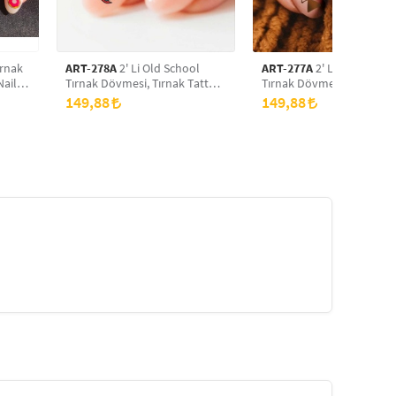
ırnak
ART-278A
2' Li Old School
ART-277A
2' Li Boho Şekil
Nail
Tırnak Dövmesi, Tırnak Tattoo,
Tırnak Dövmesi, Tırnak Ta
Nail Art, Tırnak Sticker
Nail Art, Tırnak Sticker
149,88
149,88