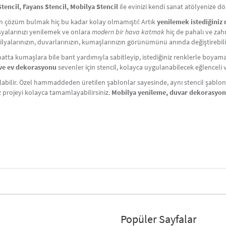
encil, Fayans Stencil, Mobilya Stencil
ile evinizi kendi sanat atölyenize d
çin çözüm bulmak hiç bu kadar kolay olmamıştı! Artık
yenilemek istediğiniz
Eşyalarınızı yenilemek ve onlara
modern bir hava katmak
hiç de pahalı ve zahm
lyalarınızın, duvarlarınızın, kumaşlarınızın görünümünü anında değiştirebili
atta kumaşlara bile bant yardımıyla sabitleyip, istediğiniz renklerle boyama y
i ve ev dekorasyonu
sevenler için stencil, kolayca uygulanabilecek eğlenceli ve 
labilir. Özel hammaddeden üretilen şablonlar sayesinde, aynı stencil şablonlar
iz projeyi kolayca tamamlayabilirsiniz.
Mobilya yenileme, duvar dekorasyo
Popüler Sayfalar