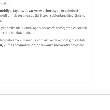
önüştürün!
 mobilya, fayans, duvar ve ev dekorasyon
ürünlerinizi
etli olmak zorunda değil! Stencil şablonları, dilediğiniz her
r.
apabilirsiniz. Evinizi,
kişisel zevkinizle özelleştirebilir
, stencil
etkili bir aktivitedir.
ı defalarca kullanabilirsiniz. Artikeldeko.com gibi kaliteli
nu, kumaş boyama
ve
ahşap boyama
gibi yaratıcı projelere