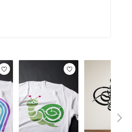
alarca kullanabilirsiniz. Artikeldeko.com gibi kaliteli
ri
ile istediğiniz projeyi kolayca tamamlayabilirsiniz.
umaş boyama
ve
ahşap boyama
gibi yaratıcı projelere