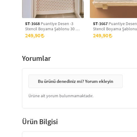
ST-1668
Puantiye Desen -3
ST-1667
Puantiye Desen
Stencil Boyama Şablonu 30 x
Stencil Boyama Şablonu
30 cm, Duvar Stencil, Fayans
30 cm, Duvar Stencil, Fa
249,90
249,90
Stencil, Mobilya Stencil
Stencil, Mobilya Stencil
Yorumlar
Bu ürünü denediniz mi? Yorum ekleyin
Ürüne ait yorum bulunmamaktadır.
Ürün Bilgisi