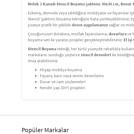
Melek 2 Kanadı Stencil Boyama şablonu 30x30 cm, Duvar St
Eskimiş, demode veya sıkıldığınız mobilyalar ve fayanslar i
Stencil (şablon) boyama tekniğiyle hızla yenileyebilirsiniz. 
yüzeye pratik bir şekilde
desen uygulamanızı
sağlar ve mobi
Çocuğunuzun dolabına, mutfak fayanslarına,
duvarlara
ve h
boyama seti ile yaratıcı projeler gerçekleştirebilirsiniz.
El iş
Stencil Boyama
tekniği, her türlü yüzeyde rahatlıkla kullanı
markaların sunduğu yüzlerce
stencil desenleri
ile istediğin
imza atabilirsiniz.
Ahşap mobilya boyama
Fayans, karo veya zemin desenleme
Duvar ve cam süslemeleri
Kendin yap (DIY) projeleri
Popüler Markalar