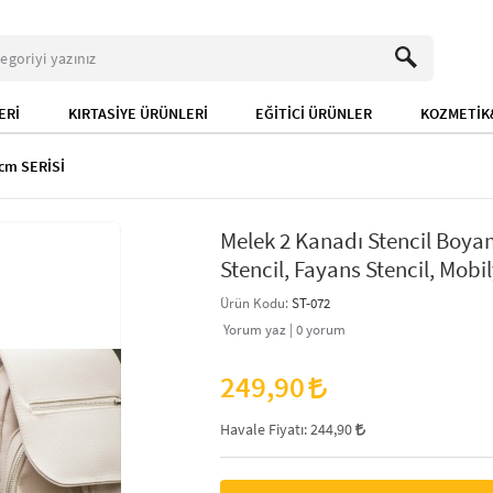
ERİ
KIRTASİYE ÜRÜNLERİ
EĞİTİCİ ÜRÜNLER
KOZMETİK&
cm SERİSİ
Melek 2 Kanadı Stencil Boy
Stencil, Fayans Stencil, Mobil
Ürün Kodu:
ST-072
Yorum yaz |
0
yorum
249,90
Havale Fiyatı:
244,90