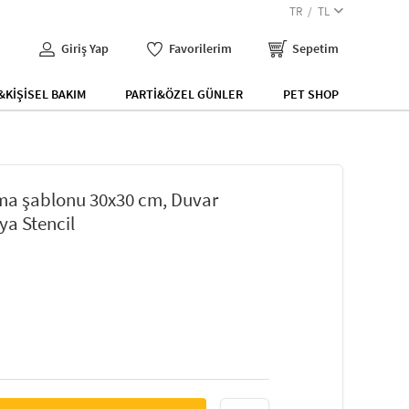
TR
TL
Giriş Yap
Favorilerim
Sepetim
KİŞİSEL BAKIM
PARTİ&ÖZEL GÜNLER
PET SHOP
ama şablonu 30x30 cm, Duvar
ya Stencil