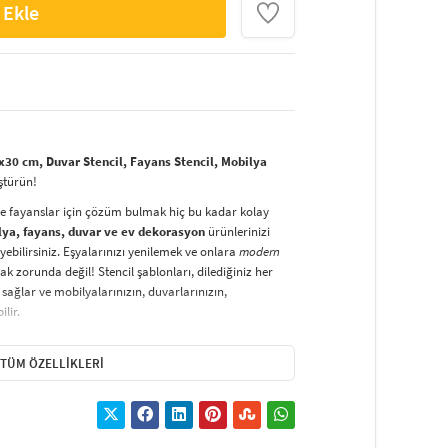
 Ekle
30 cm, Duvar Stencil, Fayans Stencil, Mobilya
ştürün!
ve fayanslar için çözüm bulmak hiç bu kadar kolay
lya, fayans, duvar ve ev dekorasyon
ürünlerinizi
yebilirsiniz. Eşyalarınızı yenilemek ve onlara
modern
k zorunda değil! Stencil şablonları, dilediğiniz her
sağlar ve mobilyalarınızın, duvarlarınızın,
lir.
duvarlara
ve hatta kumaşlara bile bant yardımıyla
irsiniz. Evinizi,
kişisel zevkinizle özelleştirebilir
, stencil
TÜM ÖZELLIKLERI
lirsiniz.
El işi ve ev dekorasyonu
sevenler için stencil,
ktivitedir.
hatlıkla kullanılabilir. Özel hammaddeden üretilen