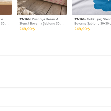
 -2
ST-1666
Puantiye Desen -1
ST-1665
Gökkuşağı Stenc
 30 x
Stencil Boyama Şablonu 30 x
Boyama Şablonu 30x30 
yans
30 cm, Duvar Stencil, Fayans
Duvar Stencil, Fayans Ste
249,90
249,90
Stencil, Mobilya Stencil
Mobilya Stencil