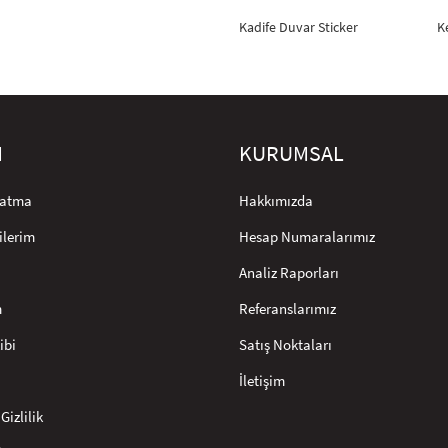
Kadife Duvar Sticker
K
M
KURUMSAL
rlatma
Hakkımızda
ilerim
Hesap Numaralarımız
Analiz Raporları
m
Referanslarımız
ibi
Satış Noktaları
İletişim
Gizlilik