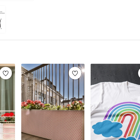
şablonlar sayesinde, aynı stencil şablonları def
markaların sunduğu yüzlerce
stencil desenle
Mobilya yenileme, duvar dekorasyonu, k
imza atabilirsiniz.
Ahşap mobilya boyama
Fayans, karo veya zemin desenleme
Duvar ve cam süslemeleri
Kendin yap (DIY) projeleri