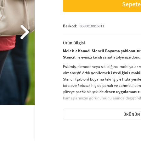
Sepete
Barkod:
8680018816811
Ürün Bilgisi
Melek 2 Kanadı Stencil Boyama şablonu 30x
Stencil
ile evinizi kendi sanat atölyenize dönü
Eskimiş, demode veya sıkıldığınız mobilyalar 
olmamıştı! Artık
yenilemek istediğiniz mobi
Stencil (şablon) boyama tekniğiyle hızla yenile
bir hava katmak
hiç de pahalı ve zahmetli olma
yüzeye pratik bir şekilde
desen uygulamanızı
kumaşlarınızın görünümünü anında değiştirebi
Çocuğunuzun dolabına, mutfak fayanslarına,
sabitleyip, istediğiniz renklerle boyama yapabil
ÜRÜNÜN 
boyama seti ile yaratıcı projeler gerçekleştirebi
kolayca uygulanabilecek eğlenceli ve etkili bir a
Stencil Boyama
tekniği, her türlü yüzeyde ra