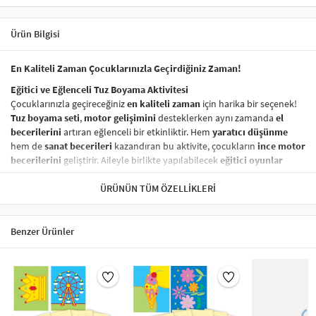
Ürün Bilgisi
En Kaliteli Zaman Çocuklarınızla Geçirdiğiniz Zaman!
Eğitici ve Eğlenceli Tuz Boyama Aktivitesi
Çocuklarınızla geçireceğiniz
en kaliteli zaman
için harika bir seçenek!
Tuz boyama seti
,
motor gelişimini
desteklerken aynı zamanda
el
becerilerini
artıran eğlenceli bir etkinliktir. Hem
yaratıcı düşünme
hem de
sanat becerileri
kazandıran bu aktivite, çocukların
ince motor
becerilerini
geliştirir. Aileyle birlikte yapılabilecek
eğitici oyunlar
arasında yer alır.
ÜRÜNÜN TÜM ÖZELLIKLERI
Sağlığa Zararsız ve Güvenli Boyama Seti
Ürünümüzde kullanılan
boyalar
tamamen
sağlığa zararsız
olup,
çocuklarınızın güvenliği her zaman ön planda tutulmuştur. Çocuklar
Benzer Ürünler
için
güvenli tuz boyama
seti,
özgürce ve güvenli bir şekilde
yaratıcı
projeler yapmak için ideal bir seçenektir.
Nasıl Yapılır?
Tuz boyama setinizi kullanarak yaratıcı bir
sanat eseri
oluşturmak
oldukça basittir: