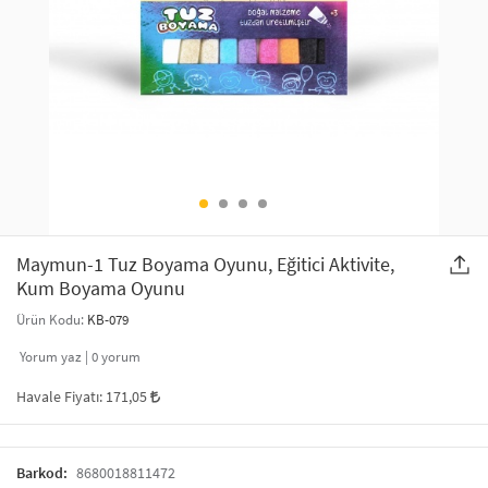
SAÇ AKSESUARLARI
PARTİ SÜSLERİ
GELİN / DÜĞÜN AKSESUARLARI
YILBAŞI ÜRÜNLERİ
TELEFON ASKISI
KULLAN AT TABAK BARDAK SETİ
MAKYAJ ÇANTASI
ŞAL VE FULAR
Maymun-1 Tuz Boyama Oyunu, Eğitici Aktivite,
Kum Boyama Oyunu
ODA KOKUSU VE MUM
Ürün Kodu:
KB-079
Yorum yaz |
0
yorum
Havale Fiyatı:
171,05
Barkod:
8680018811472