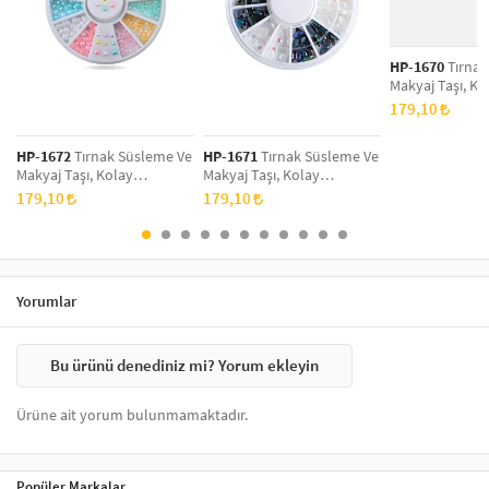
Sticker üzerine şeffaf
oje
ince bir kat olacak şekilde sürülür ve
kuruması beklenir. Bu şekilde tırnaklar parlar ve tırnak
süslerinin daha uzun kullanımı sağlanır.
HP-1670
Tırnak
Makyaj Taşı, Ko
Uygulanabilir, N
179,10
Tırnak Süsleme
Taş Set
HP-1672
Tırnak Süsleme Ve
HP-1671
Tırnak Süsleme Ve
Makyaj Taşı, Kolay
Makyaj Taşı, Kolay
Uygulanabilir, Nail Art
Uygulanabilir, Nail Art
179,10
179,10
Tırnak Süsleme Ve Makyaj
Tırnak Süsleme Ve Makyaj
Taş Set
Taş Set
Yorumlar
Bu ürünü denediniz mi? Yorum ekleyin
Ürüne ait yorum bulunmamaktadır.
Popüler Markalar