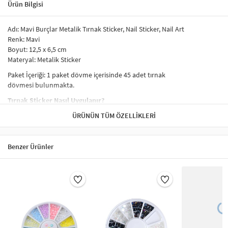
Ürün Bilgisi
Adı: Mavi Burçlar Metalik Tırnak Sticker, Nail Sticker, Nail Art
Renk: Mavi
Boyut: 12,5 x 6,5 cm
Materyal: Metalik Sticker
Paket İçeriği: 1 paket dövme içerisinde 45 adet tırnak
dövmesi bulunmakta.
Tırnak Sticker Nasıl Uygulanır?
Tırnak sticker uygulamasının aşamaları
ÜRÜNÜN TÜM ÖZELLIKLERI
şu şekilde sıralanabilir:
Uygulamadan önce tırnak temizlenir.
Tırnağın yağsız ve kuru olduğundan emin olunur.
Benzer Ürünler
Tırnaklar uzunsa kesilir ve törpülenir. Bu işlem sırasında
tırnakların çok fazla kısaltılmaması tercih edilebilir.
Tırnağın üzerine ince bir kat baz (astar) oje sürülür. Tırnak
süsünün dikkat çekmesi tercih ediliyorsa koyu renk oje
sürülebilir.
Oje kuruduktan sonra tırnak süsü (sticker) yüzeyden cımbız ve
benzeri yardımıyla yavaşça çıkartılıp, tırnakta istenen noktaya
konur.