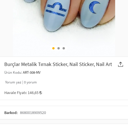
SAÇ AKSESUARLARI
PARTİ SÜSLERİ
GELİN / DÜĞÜN AKSESUARLARI
YILBAŞI ÜRÜNLERİ
TELEFON ASKISI
KULLAN AT TABAK BARDAK SETİ
MAKYAJ ÇANTASI
ŞAL VE FULAR
Burçlar Metalik Tırnak Sticker, Nail Sticker, Nail Art
Ürün Kodu:
ART-308-MV
ODA KOKUSU VE MUM
Yorum yaz |
0
yorum
Havale Fiyatı:
146,65
Barkod:
8680018909520