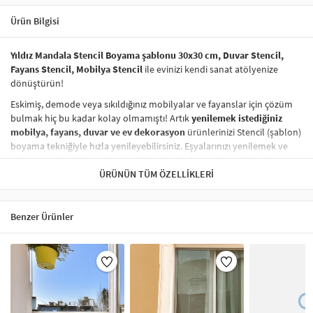
Ürün Bilgisi
Yıldız Mandala Stencil Boyama şablonu 30x30 cm, Duvar Stencil,
Fayans Stencil, Mobilya Stencil
ile evinizi kendi sanat atölyenize
dönüştürün!
Eskimiş, demode veya sıkıldığınız mobilyalar ve fayanslar için çözüm
bulmak hiç bu kadar kolay olmamıştı! Artık
yenilemek istediğiniz
mobilya, fayans, duvar ve ev dekorasyon
ürünlerinizi Stencil (şablon)
boyama tekniğiyle hızla yenileyebilirsiniz. Eşyalarınızı yenilemek ve
onlara
modern bir hava katmak
hiç de pahalı ve zahmetli olmak
zorunda değil! Stencil şablonları, dilediğiniz her yüzeye pratik bir
ÜRÜNÜN TÜM ÖZELLIKLERI
şekilde
desen uygulamanızı
sağlar ve mobilyalarınızın, duvarlarınızın,
kumaşlarınızın görünümünü anında değiştirebilir.
Benzer Ürünler
Çocuğunuzun dolabına, mutfak fayanslarına,
duvarlara
ve hatta
kumaşlara bile bant yardımıyla sabitleyip, istediğiniz renklerle
boyama yapabilirsiniz. Evinizi,
kişisel zevkinizle özelleştirebilir
, stencil
boyama seti ile yaratıcı projeler gerçekleştirebilirsiniz.
El işi ve ev
dekorasyonu
sevenler için stencil, kolayca uygulanabilecek eğlenceli
ve etkili bir aktivitedir.