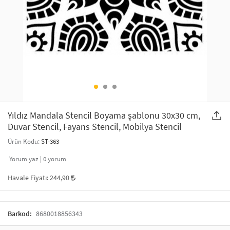
SAÇ AKSESUARLARI
PARTİ SÜSLERİ
GELİN / DÜĞÜN AKSESUARLARI
YILBAŞI ÜRÜNLERİ
TELEFON ASKISI
KULLAN AT TABAK BARDAK SETİ
MAKYAJ ÇANTASI
ŞAL VE FULAR
Yıldız Mandala Stencil Boyama şablonu 30x30 cm,
Duvar Stencil, Fayans Stencil, Mobilya Stencil
ODA KOKUSU VE MUM
Ürün Kodu:
ST-363
Yorum yaz |
0
yorum
Havale Fiyatı:
244,90
Barkod:
8680018856343