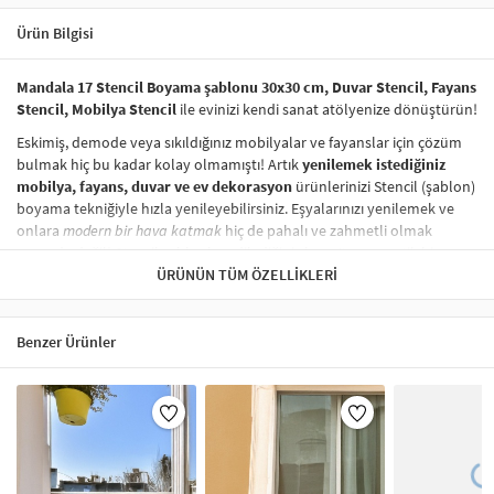
Ürün Bilgisi
Mandala 17 Stencil Boyama şablonu 30x30 cm, Duvar Stencil, Fayans
Stencil, Mobilya Stencil
ile evinizi kendi sanat atölyenize dönüştürün!
Eskimiş, demode veya sıkıldığınız mobilyalar ve fayanslar için çözüm
bulmak hiç bu kadar kolay olmamıştı! Artık
yenilemek istediğiniz
mobilya, fayans, duvar ve ev dekorasyon
ürünlerinizi Stencil (şablon)
boyama tekniğiyle hızla yenileyebilirsiniz. Eşyalarınızı yenilemek ve
onlara
modern bir hava katmak
hiç de pahalı ve zahmetli olmak
zorunda değil! Stencil şablonları, dilediğiniz her yüzeye pratik bir
şekilde
desen uygulamanızı
ÜRÜNÜN TÜM ÖZELLIKLERI
sağlar ve mobilyalarınızın, duvarlarınızın,
kumaşlarınızın görünümünü anında değiştirebilir.
Çocuğunuzun dolabına, mutfak fayanslarına,
duvarlara
ve hatta
Benzer Ürünler
kumaşlara bile bant yardımıyla sabitleyip, istediğiniz renklerle
boyama yapabilirsiniz. Evinizi,
kişisel zevkinizle özelleştirebilir
, stencil
boyama seti ile yaratıcı projeler gerçekleştirebilirsiniz.
El işi ve ev
dekorasyonu
sevenler için stencil, kolayca uygulanabilecek eğlenceli
ve etkili bir aktivitedir.
Stencil Boyama
tekniği, her türlü yüzeyde rahatlıkla kullanılabilir.