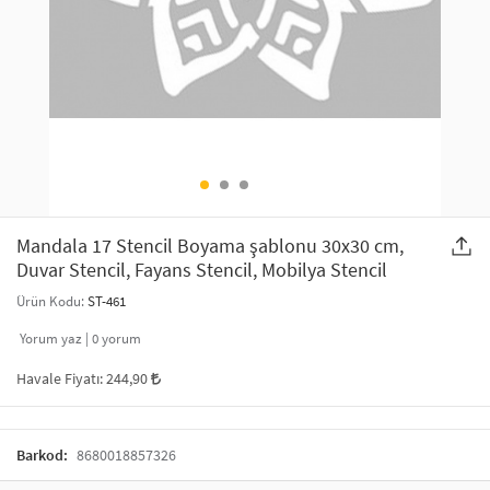
SAÇ AKSESUARLARI
PARTİ SÜSLERİ
GELİN / DÜĞÜN AKSESUARLARI
YILBAŞI ÜRÜNLERİ
TELEFON ASKISI
KULLAN AT TABAK BARDAK SETİ
MAKYAJ ÇANTASI
ŞAL VE FULAR
Mandala 17 Stencil Boyama şablonu 30x30 cm,
Duvar Stencil, Fayans Stencil, Mobilya Stencil
ODA KOKUSU VE MUM
Ürün Kodu:
ST-461
Yorum yaz |
0
yorum
Havale Fiyatı:
244,90
Barkod:
8680018857326