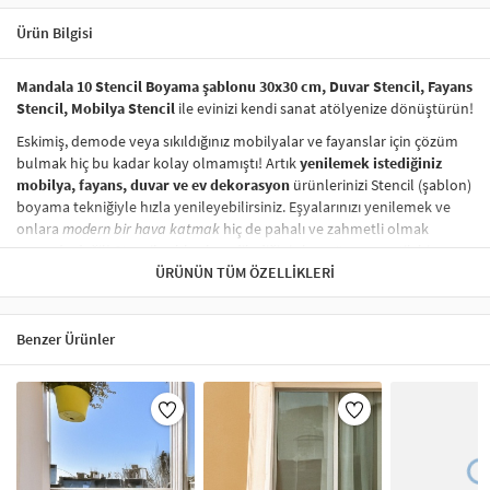
Ürün Bilgisi
Mandala 10 Stencil Boyama şablonu 30x30 cm, Duvar Stencil, Fayans
Stencil, Mobilya Stencil
ile evinizi kendi sanat atölyenize dönüştürün!
Eskimiş, demode veya sıkıldığınız mobilyalar ve fayanslar için çözüm
bulmak hiç bu kadar kolay olmamıştı! Artık
yenilemek istediğiniz
mobilya, fayans, duvar ve ev dekorasyon
ürünlerinizi Stencil (şablon)
boyama tekniğiyle hızla yenileyebilirsiniz. Eşyalarınızı yenilemek ve
onlara
modern bir hava katmak
hiç de pahalı ve zahmetli olmak
zorunda değil! Stencil şablonları, dilediğiniz her yüzeye pratik bir
şekilde
desen uygulamanızı
ÜRÜNÜN TÜM ÖZELLIKLERI
sağlar ve mobilyalarınızın, duvarlarınızın,
kumaşlarınızın görünümünü anında değiştirebilir.
Çocuğunuzun dolabına, mutfak fayanslarına,
duvarlara
ve hatta
Benzer Ürünler
kumaşlara bile bant yardımıyla sabitleyip, istediğiniz renklerle
boyama yapabilirsiniz. Evinizi,
kişisel zevkinizle özelleştirebilir
, stencil
boyama seti ile yaratıcı projeler gerçekleştirebilirsiniz.
El işi ve ev
dekorasyonu
sevenler için stencil, kolayca uygulanabilecek eğlenceli
ve etkili bir aktivitedir.
Stencil Boyama
tekniği, her türlü yüzeyde rahatlıkla kullanılabilir.