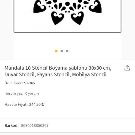
SAÇ AKSESUARLARI
PARTİ SÜSLERİ
GELİN / DÜĞÜN AKSESUARLARI
YILBAŞI ÜRÜNLERİ
TELEFON ASKISI
KULLAN AT TABAK BARDAK SETİ
MAKYAJ ÇANTASI
ŞAL VE FULAR
Mandala 10 Stencil Boyama şablonu 30x30 cm,
Duvar Stencil, Fayans Stencil, Mobilya Stencil
ODA KOKUSU VE MUM
Ürün Kodu:
ST-365
Yorum yaz |
0
yorum
Havale Fiyatı:
244,90
Barkod:
8680018856367