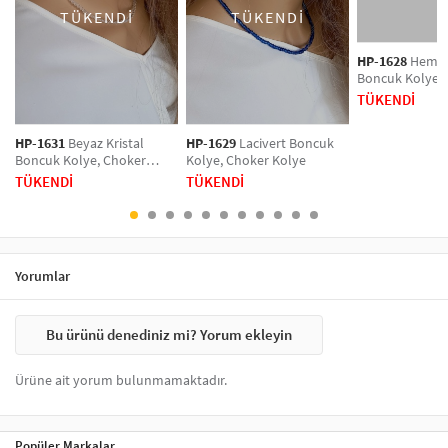
TÜKENDİ
TÜKENDİ
kolyeler, özel günlerde şıklığınızı artıracak bir seçenek sunar. Kolye
modelleri, her tarza hitap eden farklı tasarımlar ile dikkat çeker. Altın,
gümüş ve renkli seçeneklerle zenginleştirilmiş kolyeler, her anınızı
HP-1628
Hemati
Boncuk Kolye,
şıklıkla tamamlar. Tarzınızı vurgulamak için hemen koleksiyonumuzu
Kolye
keşfedin!
TÜKENDİ
HP-1631
Beyaz Kristal
HP-1629
Lacivert Boncuk
Boncuk Kolye, Choker
Kolye, Choker Kolye
Kolye
TÜKENDİ
TÜKENDİ
Yorumlar
Bu ürünü denediniz mi? Yorum ekleyin
Ürüne ait yorum bulunmamaktadır.
Popüler Markalar