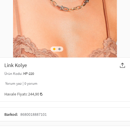
SAÇ AKSESUARLARI
PARTİ SÜSLERİ
GELİN / DÜĞÜN AKSESUARLARI
YILBAŞI ÜRÜNLERİ
TELEFON ASKISI
KULLAN AT TABAK BARDAK SETİ
MAKYAJ ÇANTASI
ŞAL VE FULAR
Link Kolye
Ürün Kodu:
HP-220
ODA KOKUSU VE MUM
Yorum yaz |
0
yorum
Havale Fiyatı:
244,90
Barkod:
8680018887101