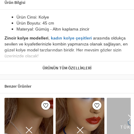
Ürün Bilgisi
Ürün Cinsi:
Kolye
Ürün Boyutu:
45 cm
Materyal:
Gümüş - Altın kaplama zincir
Zincir kolye modelleri
,
kadın kolye çeşitleri
arasında oldukça
sevilen ve kıyafetlerinizle kombin yapmanıza olanak sağlayan, en
güzel kolye model tarzlarından biridir. H
er mevsim gözler sizin
üzerinizde olacak!
Kalın Zincirli Top Uçlu Kolye
tasarımı, iç içe kalın gümüş kaplama
ÜRÜNÜN TÜM ÖZELLIKLERI
oldukça zevkli bir kolye modelidir.
top uçlu zincirden oluşan,
Zevkle tasarlanan bu kolyeyi,
mutlulukla ve güvenle
taşıyacaksınız.
Benzer Ürünler
Uzun ömürlü kullanım için krem,parfüm,su gibi maddelere temas
erilir.
edilmemesi ön
Kolye, takı dünyasında stilinizi en iyi şekilde yansıtan aksesuarlardan
biridir. Artikeldeko’nun kolye koleksiyonu, şıklığı ve zarafeti bir araya
TÜKE
getirir. Choker kolyeler, modern bir görünüm için mükemmel bir tercih
olurken, zincir kolyeler günlük kombinlerinizi tamamlar. Ayrıca taşlı