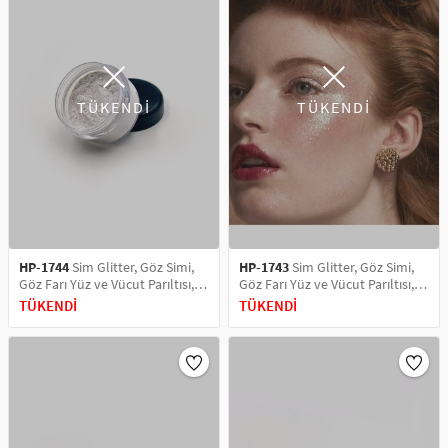
TÜKENDİ
TÜKENDİ
HP-1744
Sim Glitter, Göz Simi,
HP-1743
Sim Glitter, Göz Simi,
Göz Farı Yüz ve Vücut Parıltısı,
Göz Farı Yüz ve Vücut Parıltısı,
Party Glitter Makyaj Simi 5 ML
Party Glitter Makyaj Simi 5 ML
TÜKENDİ
TÜKENDİ
Blue Yansımalı
Gold Yansımalı