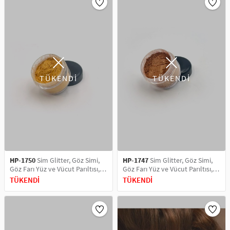
TÜKENDİ
TÜKENDİ
HP-1750
Sim Glitter, Göz Simi,
HP-1747
Sim Glitter, Göz Simi,
Göz Farı Yüz ve Vücut Parıltısı,
Göz Farı Yüz ve Vücut Parıltısı,
Party Glitter Makyaj Simi 5 ML
Party Glitter Makyaj Simi 5 ML
TÜKENDİ
TÜKENDİ
Kivi Green
Golden Bronze