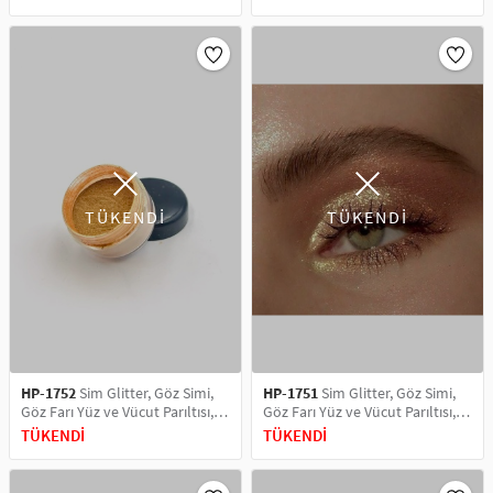
Micro Copper
Gold- 2
TÜKENDİ
TÜKENDİ
HP-1752
Sim Glitter, Göz Simi,
HP-1751
Sim Glitter, Göz Simi,
Göz Farı Yüz ve Vücut Parıltısı,
Göz Farı Yüz ve Vücut Parıltısı,
Party Glitter Makyaj Simi 5 ML
Party Glitter Makyaj Simi 5 ML
TÜKENDİ
TÜKENDİ
Gold
Mayon Gold