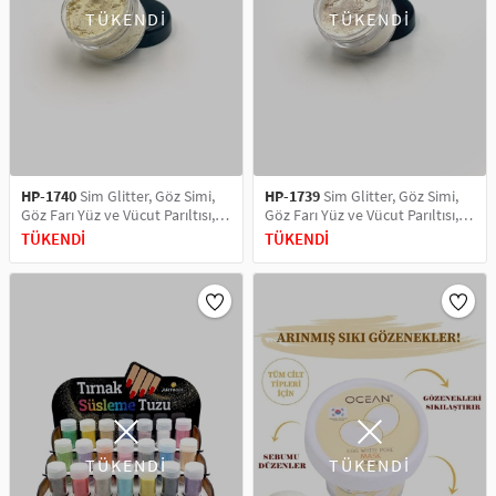
TÜKENDİ
TÜKENDİ
HP-1740
Sim Glitter, Göz Simi,
HP-1739
Sim Glitter, Göz Simi,
Göz Farı Yüz ve Vücut Parıltısı,
Göz Farı Yüz ve Vücut Parıltısı,
Party Glitter Makyaj Simi 5 ML
Party Glitter Makyaj Simi 5 ML
TÜKENDİ
TÜKENDİ
Micro Orange
Beyaz Kırmızı Yansımalı
TÜKENDİ
TÜKENDİ