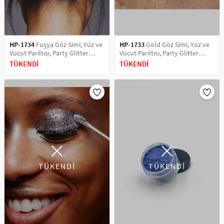
HP-1734
Fuşya Göz Simi, Yüz ve
HP-1733
Gold Göz Simi, Yüz ve
Vücut Parıltısı, Party Glitter
Vücut Parıltısı, Party Glitter
Makyaj Simi 5 ML
Makyaj Simi 5 ML
TÜKENDİ
TÜKENDİ
TÜKENDİ
TÜKENDİ