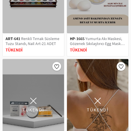
ART-641
Renkli Tırnak Süsleme
HP-1665
Yumurta Akı Maskesi,
Tuzu Standı, Nail Art-21 ADET
Gözenek Sıkılaştırıcı Egg Mask
Wash Soft Scrub
TÜKENDİ
TÜKENDİ
TÜKENDİ
TÜKENDİ