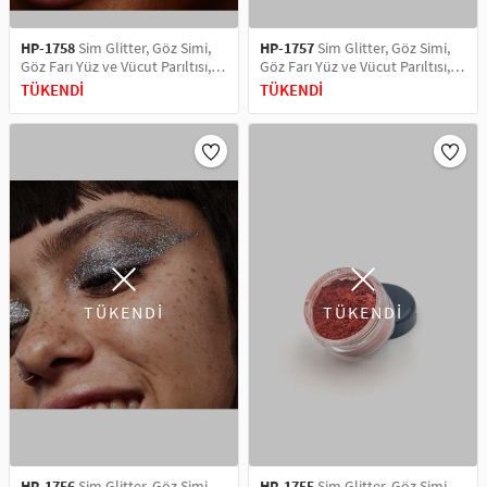
HP-1758
Sim Glitter, Göz Simi,
HP-1757
Sim Glitter, Göz Simi,
Göz Farı Yüz ve Vücut Parıltısı,
Göz Farı Yüz ve Vücut Parıltısı,
Party Glitter Makyaj Simi 5 ML
Party Glitter Makyaj Simi 5 ML
TÜKENDİ
TÜKENDİ
Ant Silver
Blue
TÜKENDİ
TÜKENDİ
HP-1756
Sim Glitter, Göz Simi,
HP-1755
Sim Glitter, Göz Simi,