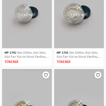
TÜKENDİ
TÜKENDİ
HP-1742
Sim Glitter, Göz Simi,
HP-1741
Sim Glitter, Göz Simi,
Göz Farı Yüz ve Vücut Parıltısı,
Göz Farı Yüz ve Vücut Parıltısı,
Party Glitter Makyaj Simi 5 ML
Party Glitter Makyaj Simi 5 ML
TÜKENDİ
TÜKENDİ
Green Yansımalı
Super Green