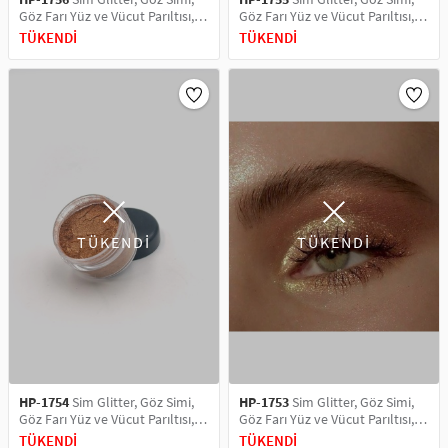
Göz Farı Yüz ve Vücut Parıltısı,
Göz Farı Yüz ve Vücut Parıltısı,
Party Glitter Makyaj Simi 5 ML
Party Glitter Makyaj Simi 5 ML
TÜKENDİ
TÜKENDİ
Card Silver
Super Russet
TÜKENDİ
TÜKENDİ
HP-1754
Sim Glitter, Göz Simi,
HP-1753
Sim Glitter, Göz Simi,
Göz Farı Yüz ve Vücut Parıltısı,
Göz Farı Yüz ve Vücut Parıltısı,
Party Glitter Makyaj Simi 5 ML
Party Glitter Makyaj Simi 5 ML
TÜKENDİ
TÜKENDİ