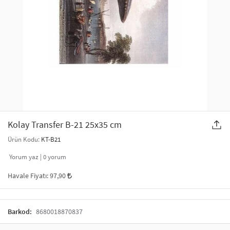
SAÇ AKSESUARLARI
PARTİ SÜSLERİ
GELİN / DÜĞÜN AKSESUARLARI
YILBAŞI ÜRÜNLERİ
TELEFON ASKISI
KULLAN AT TABAK BARDAK SETİ
MAKYAJ ÇANTASI
ŞAL VE FULAR
Kolay Transfer B-21 25x35 cm
Ürün Kodu:
KT-B21
ODA KOKUSU VE MUM
Yorum yaz |
0
yorum
Havale Fiyatı:
97,90
Barkod:
8680018870837