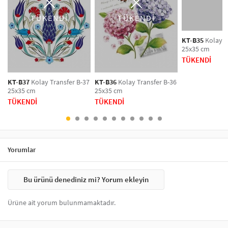
TÜKENDİ
TÜKENDİ
KT-B35
Kolay T
25x35 cm
TÜKENDİ
KT-B37
Kolay Transfer B-37
KT-B36
Kolay Transfer B-36
25x35 cm
25x35 cm
TÜKENDİ
TÜKENDİ
Yorumlar
Bu ürünü denediniz mi? Yorum ekleyin
Ürüne ait yorum bulunmamaktadır.