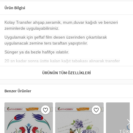
Ürün Bilgisi
Kolay Transfer ahşap,seramik, mum,duvar kağıdı ve benzeri
zeminlerde uygulayabilirsiniz.
Uygulamak için şeffaf film desen üzerinden çıkartılarak
uygulanacak zemine ters taraftan yapıştırılır.
Sünger ya da bezle hafifçe ıslatılır.
20 sn kadar sonra üstte kalan kağıt tabakası alınarak transfer
gerçekleşir.
ÜRÜNÜN TÜM ÖZELLIKLERI
Kolay Transferlerle Değişim Başlasın!
Benzer Ürünler
TÜKE