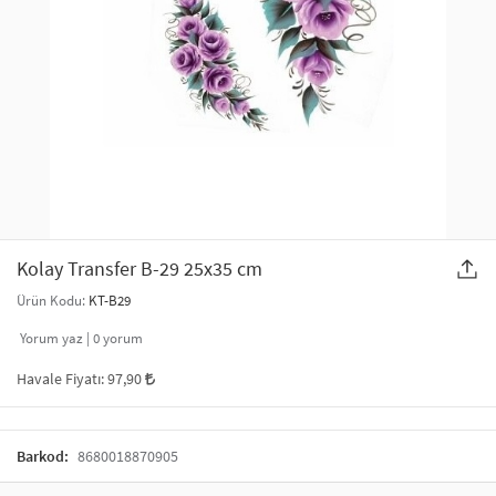
SAÇ AKSESUARLARI
PARTİ SÜSLERİ
GELİN / DÜĞÜN AKSESUARLARI
YILBAŞI ÜRÜNLERİ
TELEFON ASKISI
KULLAN AT TABAK BARDAK SETİ
MAKYAJ ÇANTASI
ŞAL VE FULAR
Kolay Transfer B-29 25x35 cm
Ürün Kodu:
KT-B29
ODA KOKUSU VE MUM
Yorum yaz |
0
yorum
Havale Fiyatı:
97,90
Barkod:
8680018870905