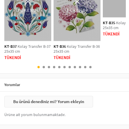
TÜKENDİ
TÜKENDİ
KT-B35
Kolay T
25x35 cm
TÜKENDİ
KT-B37
Kolay Transfer B-37
KT-B36
Kolay Transfer B-36
25x35 cm
25x35 cm
TÜKENDİ
TÜKENDİ
Yorumlar
Bu ürünü denediniz mi? Yorum ekleyin
Ürüne ait yorum bulunmamaktadır.