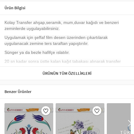
Ürün Bilgisi
Kolay Transfer ahşap,seramik, mum,duvar kağıdı ve benzeri
zeminlerde uygulayabilirsiniz.
Uygulamak için şeffaf film desen üzerinden çıkartılarak
uygulanacak zemine ters taraftan yapıştırılır.
Sünger ya da bezle hafifçe ıslatılır.
20 sn kadar sonra üstte kalan kağıt tabakası alınarak transfer
gerçekleşir.
ÜRÜNÜN TÜM ÖZELLIKLERI
Kolay Transferlerle Değişim Başlasın!
Benzer Ürünler
TÜKE