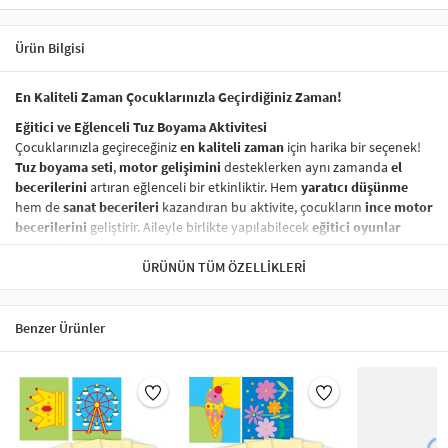
Ürün Bilgisi
En Kaliteli Zaman Çocuklarınızla Geçirdiğiniz Zaman!
Eğitici ve Eğlenceli Tuz Boyama Aktivitesi
Çocuklarınızla geçireceğiniz
en kaliteli zaman
için harika bir seçenek!
Tuz boyama seti
,
motor gelişimini
desteklerken aynı zamanda
el
becerilerini
artıran eğlenceli bir etkinliktir. Hem
yaratıcı düşünme
hem de
sanat becerileri
kazandıran bu aktivite, çocukların
ince motor
becerilerini
geliştirir. Aileyle birlikte yapılabilecek
eğitici oyunlar
arasında yer alır.
ÜRÜNÜN TÜM ÖZELLIKLERI
Sağlığa Zararsız ve Güvenli Boyama Seti
Ürünümüzde kullanılan
boyalar
tamamen
sağlığa zararsız
olup,
çocuklarınızın güvenliği her zaman ön planda tutulmuştur. Çocuklar
Benzer Ürünler
için
güvenli tuz boyama
seti,
özgürce ve güvenli bir şekilde
yaratıcı
projeler yapmak için ideal bir seçenektir.
Nasıl Yapılır?
Tuz boyama setinizi kullanarak yaratıcı bir
sanat eseri
oluşturmak
oldukça basittir: