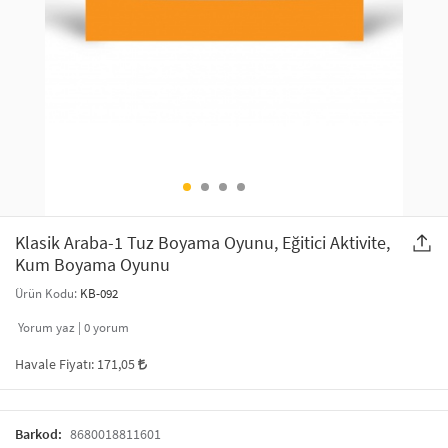
SAÇ AKSESUARLARI
PARTİ SÜSLERİ
GELİN / DÜĞÜN AKSESUARLARI
YILBAŞI ÜRÜNLERİ
TELEFON ASKISI
KULLAN AT TABAK BARDAK SETİ
MAKYAJ ÇANTASI
ŞAL VE FULAR
Klasik Araba-1 Tuz Boyama Oyunu, Eğitici Aktivite,
Kum Boyama Oyunu
ODA KOKUSU VE MUM
Ürün Kodu:
KB-092
Yorum yaz |
0
yorum
Havale Fiyatı:
171,05
Barkod:
8680018811601