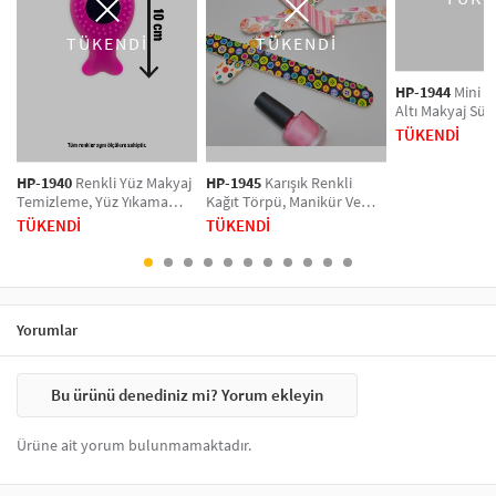
üretilmiş bu ürünler, hem dayanıklıdır hem de cildinize zarar vermez.
Makyajınıza mükemmel bir son dokunuş eklemek için bu ürünlerle
TÜKENDİ
TÜKENDİ
stilinizi yansıtmaya başlayın!
HP-1944
Mini A
Altı Makyaj Sün
Adet)
TÜKENDİ
HP-1940
Renkli Yüz Makyaj
HP-1945
Karışık Renkli
Temizleme, Yüz Yıkama
Kağıt Törpü, Manikür Ve
Masaj Fırçası, Manuel
Pedikür Için Çift Taraflı,
TÜKENDİ
TÜKENDİ
Silikon Fırça 1 Adet
Desenli 4'lü Törpü Seti
Yorumlar
Bu ürünü denediniz mi? Yorum ekleyin
Ürüne ait yorum bulunmamaktadır.