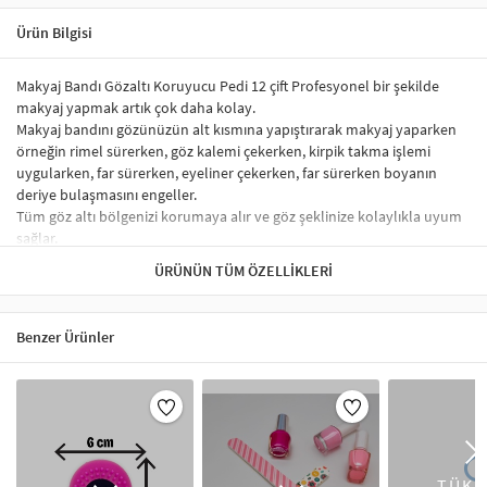
Ürün Bilgisi
Makyaj Bandı Gözaltı Koruyucu Pedi 12 çift Profesyonel bir şekilde
makyaj yapmak artık çok daha kolay.
Makyaj bandını gözünüzün alt kısmına yapıştırarak makyaj yaparken
örneğin rimel sürerken, göz kalemi çekerken, kirpik takma işlemi
uygularken, far sürerken, eyeliner çekerken, far sürerken boyanın
deriye bulaşmasını engeller.
Tüm göz altı bölgenizi korumaya alır ve göz şeklinize kolaylıkla uyum
sağlar.
Tek taraflı yapışkanlı yapısı sayesinde kolayca yapıştırıp
ÜRÜNÜN TÜM ÖZELLIKLERI
kaldırabilirsiniz.
Makyaj bandının su geçirmez bir yapıya sahip olup makyajınızı hijyenik
bir şekilde bitirmek için ideal bir üründür.
Benzer Ürünler
Makyaj aksesuarları, her makyaj uygulamasının temel unsurlarından
biridir. Artikeldeko'nun sunduğu geniş makyaj aksesuarları
koleksiyonu, profesyonel sonuçlar elde etmeniz için ihtiyacınız olan
her aracı içerir. Makyaj fırçalarından süngerlerine, allık ve fondöten
fırçalarından göz makyajı fırçalarına kadar her aksesuar, makyajınızı en
ince detayına kadar uygulamanızı sağlar. Yüksek kaliteli malzemelerle
TÜKE