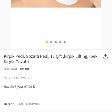
SAÇ AKSESUARLARI
PARTİ SÜSLERİ
GELİN / DÜĞÜN AKSESUARLARI
YILBAŞI ÜRÜNLERİ
TELEFON ASKISI
KULLAN AT TABAK BARDAK SETİ
MAKYAJ ÇANTASI
ŞAL VE FULAR
Kirpik Pedi, Gözaltı Pedi, 12 Çift ,kirpik Lifting, Ipek
Kirpik Gozalti
ODA KOKUSU VE MUM
Ürün Kodu:
HP-1811
Yorum yaz |
0
yorum
Havale Fiyatı:
97,90
Barkod:
8683363142949