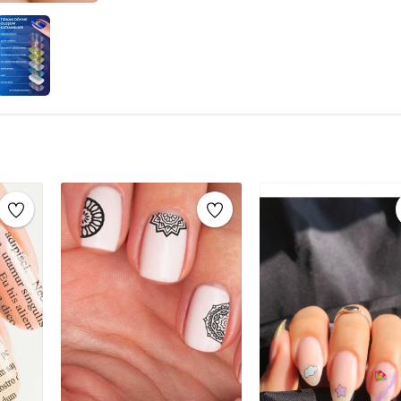
için beyaz oje tercih edebilirsiniz.Oje kurudukt
yerleştirin.Sticker’ı iyice bastırarak tırnağınız
yerleştirip, ıslak bir süngerle 15-20 saniye bast
kat şeffaf oje sürün ve kurumasını bekleyin. B
sağlar.Tırnak Süsleme İçin Diğer Gerekli Malze
diğer malzemeler arasında:Tırnak Noktalama K
oluşturmak için kullanılır.Tırnak Taşları: Farklı 
süsleyebilirsiniz.Tırnak Bantları: İnce metalik
olur.Serpinti (Havyar Manikürü): Tırnağı minik
yapabilirsiniz.Parıltılı Simler (Glitters): Ojeni
yaratabilirsiniz.Tırnak Damgalama Seti: Kendi
Cımbız: Tırnak taşlarını yerleştirmek ve ince 
Çubuklar ve Aseton: Oje taşmalarını temizlemek 
süsleme için şeffaf oje son kat olarak uygulana
Tırnak Tattoo, tırnaklarınıza eşsiz bir görün
dövmeler, tırnak sanatınızı zahmetsizce ve hız
hem de şık bir seçenek olan tırnak dövmeleri, 
idealdir. Çeşitli desenler ve modern tasarımlar 
vurgulayabilirsiniz. Kolayca uygulanabilir ve çı
bir seçenek haline getirir. Tırnak tattoo ile he