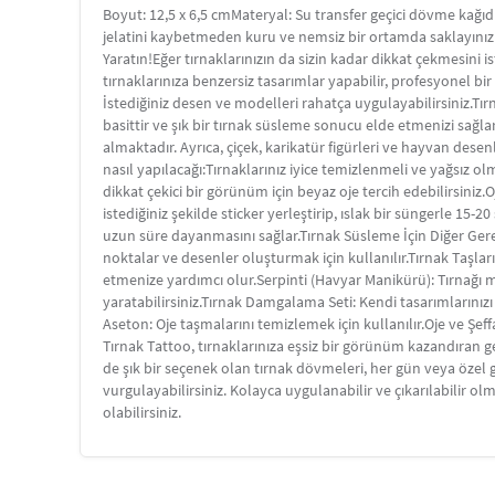
Boyut: 12,5 x 6,5 cmMateryal: Su transfer geçici dövme kağıd
jelatini kaybetmeden kuru ve nemsiz bir ortamda saklayınız. S
Yaratın!Eğer tırnaklarınızın da sizin kadar dikkat çekmesini 
tırnaklarınıza benzersiz tasarımlar yapabilir, profesyonel b
İstediğiniz desen ve modelleri rahatça uygulayabilirsiniz.Tır
basittir ve şık bir tırnak süsleme sonucu elde etmenizi sağla
almaktadır. Ayrıca, çiçek, karikatür figürleri ve hayvan desen
nasıl yapılacağı:Tırnaklarınız iyice temizlenmeli ve yağsız ol
dikkat çekici bir görünüm için beyaz oje tercih edebilirsiniz.Oj
istediğiniz şekilde sticker yerleştirip, ıslak bir süngerle 15-2
uzun süre dayanmasını sağlar.Tırnak Süsleme İçin Diğer Ger
noktalar ve desenler oluşturmak için kullanılır.Tırnak Taşları:
etmenize yardımcı olur.Serpinti (Havyar Manikürü): Tırnağı min
yaratabilirsiniz.Tırnak Damgalama Seti: Kendi tasarımlarınız
Aseton: Oje taşmalarını temizlemek için kullanılır.Oje ve Şeffa
Tırnak Tattoo, tırnaklarınıza eşsiz bir görünüm kazandıran g
de şık bir seçenek olan tırnak dövmeleri, her gün veya özel gü
vurgulayabilirsiniz. Kolayca uygulanabilir ve çıkarılabilir olm
olabilirsiniz.