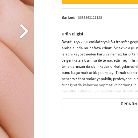
Barkod:
8683363121128
Ürün Bilgisi
Boyut: 12,5 x 6,5 cmMateryal: Su transfer geçi
ambalajında muhafaza ediniz. Sıcak ve aşırı 
jelatini kaybetmeden kuru ve nemsiz bir ortam
ve geri kalan kısmı su ile temas ettirmeyin.Tır
tırnaklarınızın da sizin kadar dikkat çekmesini 
bunu başarmak artık çok kolay! Tırnak sticker
benzersiz tasarımlar yapabilir, profesyonel bir
tırnağınızda kabarma yapmaz ve herhangi bir 
modelleri rahatça uygulayabilirsiniz.Tırnak Sti
özel olarak tasarlanmış renkli, küçük desenlerd
süsleme sonucu elde etmenizi sağlar. Tırnak st
ÜRÜNÜN 
tek renk oje görünümü verenler ve minik şekill
karikatür figürleri ve hayvan desenleri gibi çok
Uygulanır?Tırnak sticker uygulaması, hızlı ve k
iyice temizlenmeli ve yağsız olmalıdır.Uzun tırn
kısaltmamaya dikkat edin.Tırnağa ince bir kat