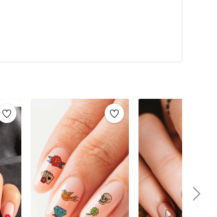
an sonra, sticker’ı dikkatlice çıkarın ve tırnağınıza
a yapıştırın.Tüm tırnaklara istediğiniz şekilde sticker
ırarak sticker’ı tırnağınıza transfer edin.Üzerine ince bir
u işlem, tırnak süslerinin uzun süre dayanmasını
melerTırnak süsleme işlemleri için kullanabileceğiniz
alemi: Farklı boyutlarda noktalar ve desenler
renk, şekil ve boyutlarda taşlar ile tırnaklarınızı
 çizgilerle şık bir görünüm elde etmenize yardımcı
 boncuklarla kaplayarak şeker gibi tırnaklar
zin üzerine sim dökerek parlak tırnaklar
 tasarımlarınızı yapabilmenizi sağlar.Kürdan ve
nokta çalışmaları yapmak için idealdir.Pamuklu
için kullanılır.Oje ve Şeffaf Oje (Astar): Tırnak
bilir.
üm kazandıran geçici dövme tasarımları sunar. Bu
lı bir şekilde uygulamanıza olanak tanır. Hem pratik
her gün veya özel günlerde tırnaklarınızı süslemek için
ile tırnaklarınızda özgünlük yaratabilir ve şıklığınızı
karılabilir olması, bu dövmeleri özellikle tercih edilen
r zaman bakımlı ve zarif tırnaklara sahip olabilirsiniz.