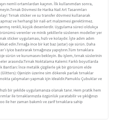
aşırı nemli ortamlardan kaçının. İlk kullanımdan sonra,
meyin.Tırnak Dövmesi ile Harika Nail Art Tasarımları
kolay! Tırnak sticker ve su transfer dövmesi kullanarak
a yapmaz ve herhangi bir nail-art malzemesi gerektirmez.
arlanmış renkli, küçük desenlerdir. Uygulama süreci oldukça
e görünümü verenler ve minik şekillerle süslenen modeller yer
rnak sticker uygulaması, hızlı ve kolaydır. İşte adım adım
ikkat edin.Tırnağa ince bir kat baz (astar) oje sürün. Daha
er’ı iyice bastırarak tırnağınıza yapıştırın.Tüm tırnaklara
af oje sürün ve kurumasını bekleyin. Bu işlem, tırnak süslerinin
meler arasında:Tırnak Noktalama Kalemi: Farklı boyutlarda
nak Bantları: İnce metalik çizgilerle şık bir görünüm elde
 (Glitters): Ojenizin üzerine sim dökerek parlak tırnaklar
ce nokta çalışmaları yapmak için idealdir.Pamuklu Çubuklar ve
 hızlı bir şekilde uygulamanıza olanak tanır. Hem pratik hem
mlar ile tırnaklarınızda özgünlük yaratabilir ve şıklığınızı
ttoo ile her zaman bakımlı ve zarif tırnaklara sahip