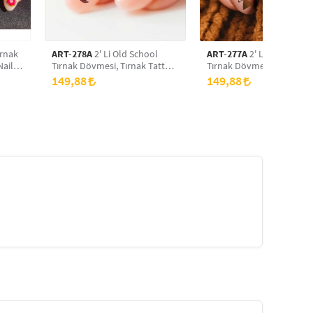
ırnak
ART-278A
2' Li Old School
ART-277A
2' Li Boho Şekil
Nail
Tırnak Dövmesi, Tırnak Tattoo,
Tırnak Dövmesi, Tırnak Ta
Nail Art, Tırnak Sticker
Nail Art, Tırnak Sticker
149,88
149,88