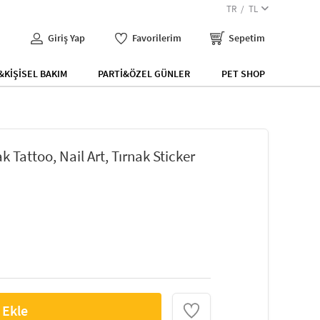
TR
TL
Giriş Yap
Favorilerim
Sepetim
KİŞİSEL BAKIM
PARTİ&ÖZEL GÜNLER
PET SHOP
k Tattoo, Nail Art, Tırnak Sticker
 Ekle