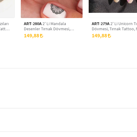
zıları
ART-280A
2' Li Mandala
ART-279A
2' Li Unicorn T
Tattoo,
Desenler Tırnak Dövmesi,
Dövmesi, Tırnak Tattoo, 
Tırnak Tattoo, Nail Art, Tırnak
Art, Tırnak Sticker
149,88
149,88
Sticker