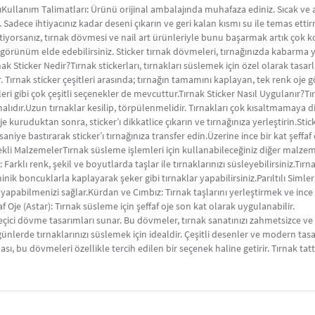
ıKullanım Talimatları: Ürünü orijinal ambalajında muhafaza ediniz. Sıcak ve 
adece ihtiyacınız kadar deseni çıkarın ve geri kalan kısmı su ile temas ettir
istiyorsanız, tırnak dövmesi ve nail art ürünleriyle bunu başarmak artık çok 
ir görünüm elde edebilirsiniz. Sticker tırnak dövmeleri, tırnağınızda kabarm
nak Sticker Nedir?Tırnak stickerları, tırnakları süslemek için özel olarak tas
r. Tırnak sticker çeşitleri arasında; tırnağın tamamını kaplayan, tek renk oj
leri gibi çok çeşitli seçenekler de mevcuttur.Tırnak Sticker Nasıl Uygulanır?Tı
malıdır.Uzun tırnaklar kesilip, törpülenmelidir. Tırnakları çok kısaltmamaya d
e kuruduktan sonra, sticker’ı dikkatlice çıkarın ve tırnağınıza yerleştirin.Stick
0 saniye bastırarak sticker’ı tırnağınıza transfer edin.Üzerine ince bir kat şeff
ekli MalzemelerTırnak süsleme işlemleri için kullanabileceğiniz diğer malze
 Farklı renk, şekil ve boyutlarda taşlar ile tırnaklarınızı süsleyebilirsiniz.Tır
ik boncuklarla kaplayarak şeker gibi tırnaklar yapabilirsiniz.Parıltılı Simler
ı yapabilmenizi sağlar.Kürdan ve Cımbız: Tırnak taşlarını yerleştirmek ve in
f Oje (Astar): Tırnak süsleme için şeffaf oje son kat olarak uygulanabilir.
eçici dövme tasarımları sunar. Bu dövmeler, tırnak sanatınızı zahmetsizce ve
nlerde tırnaklarınızı süslemek için idealdir. Çeşitli desenler ve modern tasarı
ası, bu dövmeleri özellikle tercih edilen bir seçenek haline getirir. Tırnak ta