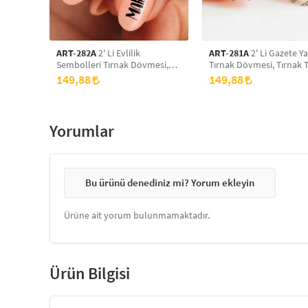
ART-282A
2' Li Evlilik
ART-281A
2' Li Gazete Ya
Sembolleri Tırnak Dövmesi,
Tırnak Dövmesi, Tırnak 
Tırnak Tattoo, Nail Art, Tırnak
Nail Art, Tırnak Sticker
149,88
149,88
Sticker
Yorumlar
Bu ürünü denediniz mi? Yorum ekleyin
Ürüne ait yorum bulunmamaktadır.
Ürün Bilgisi