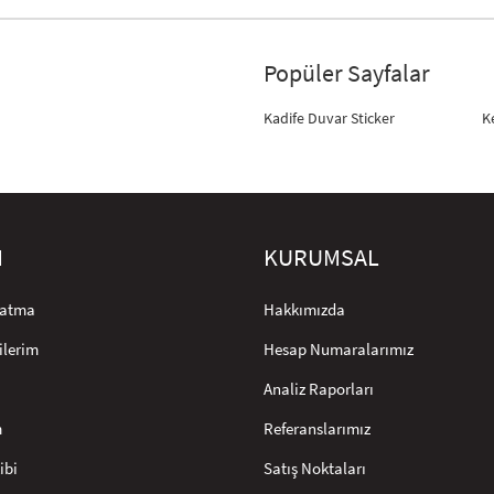
Popüler Sayfalar
Kadife Duvar Sticker
K
M
KURUMSAL
rlatma
Hakkımızda
ilerim
Hesap Numaralarımız
Analiz Raporları
m
Referanslarımız
ibi
Satış Noktaları