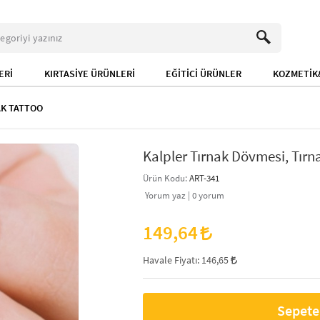
ERİ
KIRTASİYE ÜRÜNLERİ
EĞİTİCİ ÜRÜNLER
KOZMETİK&
AK TATTOO
Kalpler Tırnak Dövmesi, Tırna
Ürün Kodu:
ART-341
Yorum yaz |
0
yorum
149,64
Havale Fiyatı:
146,65
Sepete