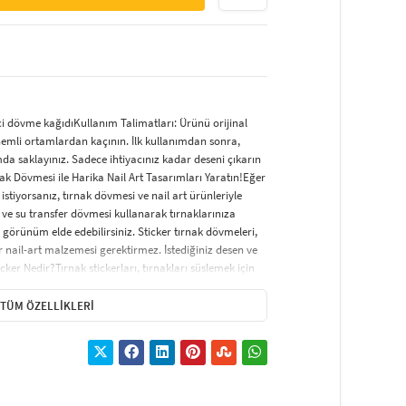
ci dövme kağıdıKullanım Talimatları: Ürünü orijinal
nemli ortamlardan kaçının. İlk kullanımdan sonra,
da saklayınız. Sadece ihtiyacınız kadar deseni çıkarın
nak Dövmesi ile Harika Nail Art Tasarımları Yaratın!Eğer
istiyorsanız, tırnak dövmesi ve nail art ürünleriyle
 ve su transfer dövmesi kullanarak tırnaklarınıza
 görünüm elde edebilirsiniz. Sticker tırnak dövmeleri,
nail-art malzemesi gerektirmez. İstediğiniz desen ve
cker Nedir?Tırnak stickerları, tırnakları süslemek için
ir. Uygulama süreci oldukça basittir ve şık bir tırnak
icker çeşitleri arasında; tırnağın tamamını kaplayan,
TÜM ÖZELLIKLERI
erle süslenen modeller yer almaktadır. Ayrıca, çiçek,
 çeşitli seçenekler de mevcuttur.Tırnak Sticker Nasıl
olaydır. İşte adım adım nasıl yapılacağı:Tırnaklarınız
aklar kesilip, törpülenmelidir. Tırnakları çok
 baz (astar) oje sürün. Daha dikkat çekici bir görünüm