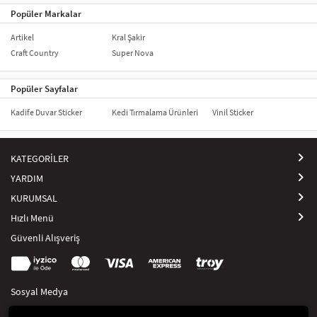
Kendin yap (DIY) projeleri
Popüler Markalar
_x005F_x005F_x005F_x005F_x005F_x005F_x005F_x005F_x005F_x0
_x005F_x005F_x005F_x005F_x005F_x005F_x005F_x005F_x005F_x005F_x0
Artikel
Kral Şakir
Craft Country
Super Nova
Popüler Sayfalar
Kadife Duvar Sticker
Kedi Tırmalama Ürünleri
Vinil Sticker
KATEGORİLER
YARDIM
KURUMSAL
Hızlı Menü
Güvenli Alışveriş
Sosyal Medya