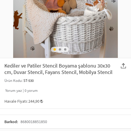
SAÇ AKSESUARLARI
PARTİ SÜSLERİ
GELİN / DÜĞÜN AKSESUARLARI
YILBAŞI ÜRÜNLERİ
TELEFON ASKISI
KULLAN AT TABAK BARDAK SETİ
MAKYAJ ÇANTASI
ŞAL VE FULAR
Kediler ve Patiler Stencil Boyama şablonu 30x30
cm, Duvar Stencil, Fayans Stencil, Mobilya Stencil
ODA KOKUSU VE MUM
Ürün Kodu:
ST-530
Yorum yaz |
0
yorum
Havale Fiyatı:
244,90
Barkod:
8680018851850