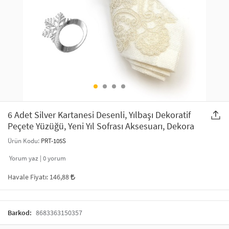
SAÇ AKSESUARLARI
PARTİ SÜSLERİ
GELİN / DÜĞÜN AKSESUARLARI
YILBAŞI ÜRÜNLERİ
TELEFON ASKISI
KULLAN AT TABAK BARDAK SETİ
MAKYAJ ÇANTASI
ŞAL VE FULAR
6 Adet Silver Kartanesi Desenli, Yılbaşı Dekoratif
Peçete Yüzüğü, Yeni Yıl Sofrası Aksesuarı, Dekora
ODA KOKUSU VE MUM
Ürün Kodu:
PRT-105S
Yorum yaz |
0
yorum
Havale Fiyatı:
146,88
Barkod:
8683363150357