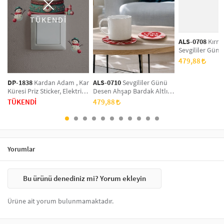
TÜKENDİ
ALS-0708
Kırmı
Sevgililer Gün
Ahşap Bardak Alt
479,88
Takım, Ofis Aks
Üzeri Koruyucu 
DP-1838
Kardan Adam , Kar
ALS-0710
Sevgililer Günü
Küresi Priz Sticker, Elektrik
Desen Ahşap Bardak Altlığı
Düğmesi Sticker ,Çıkartma
6'lı Takım, Ofis Aksesuarı,
TÜKENDİ
479,88
2 Adet
Masa Üzeri Koruyucu Altlık
Yorumlar
Bu ürünü denediniz mi? Yorum ekleyin
Ürüne ait yorum bulunmamaktadır.