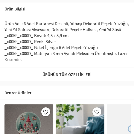
Ürün Bilgisi
Ürün Adı : 6 Adet Kartanesi Desenli, Yılbaşı Dekoratif Peçete Yüzüğü,
Yeni Yıl Sofrası Aksesuarı, Dekoratif Peçete Halkası, Yeni Yıl Süsü
_x005F_x000D_ Boyut: 4,5 x 5,9 cm
_x005F_x000D_ Renk: Silver
_x005F_x000D_ Paket İçeriği: 6 Adet Peçete Yüzüğü
_x005F_x000D_ Materyal: 3 mm Aynalı Pleksiden Üretilmiştir. Lazer
Kesimdir.
_x005F_x000D_ _x005F_x000D_
ÜRÜNÜN TÜM ÖZELLIKLERI
İster Servislerinizi ve Peçeteleriniz koyup sevdiklerinize güzel
sunumlar hazırlayın. İsterseniz Yılbaşı Sofralarınız için kullanın.
_x005F_x000D_ _x005F_x000D_
Benzer Ürünler
Yılbaşı Sofralarınızı renklendirecek birbirinden farklı aynalı
pleksi peçete yüzüğü ile sizde sofralarınıza renk katabilir.
Dilediğiniz yılbaşı pleksi peçete yüzüğü modellerini seçebilirsiniz.
_x005F_x000D_