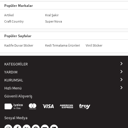
_x005F_x005F_x005F_x005F_x005F_x005F_x005F_x000D_
Popüler Markalar
_x005F_x005F_x005F_x005F_x005F_x005F_x005F_x000D_
_x005F_x005F_x005F_x005F_x005F_x005F_x005F_x005F_x005F_x005F_x0
Artikel
Kral Şakir
Craft Country
Super Nova
_x005F_x005F_x005F_x005F_x005F_x005F_x005F_x000D_
Popüler Sayfalar
Kadife Duvar Sticker
Kedi Tırmalama Ürünleri
Vinil Sticker
KATEGORİLER
YARDIM
KURUMSAL
Hızlı Menü
Güvenli Alışveriş
Sosyal Medya