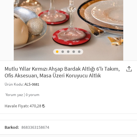
SAÇ AKSESUARLARI
PARTİ SÜSLERİ
GELİN / DÜĞÜN AKSESUARLARI
YILBAŞI ÜRÜNLERİ
TELEFON ASKISI
KULLAN AT TABAK BARDAK SETİ
MAKYAJ ÇANTASI
ŞAL VE FULAR
Mutlu Yıllar Kırmızı Ahşap Bardak Altlığı 6'lı Takım,
Ofis Aksesuarı, Masa Üzeri Koruyucu Altlık
ODA KOKUSU VE MUM
Ürün Kodu:
ALS-0681
Yorum yaz |
0
yorum
Havale Fiyatı:
470,28
Barkod:
8683363158674