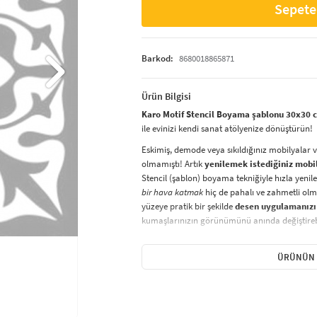
Sepete
Barkod:
8680018865871
Ürün Bilgisi
Karo Motif Stencil Boyama şablonu 30x30 cm
ile evinizi kendi sanat atölyenize dönüştürün!
Eskimiş, demode veya sıkıldığınız mobilyalar 
olmamıştı! Artık
yenilemek istediğiniz mobi
Stencil (şablon) boyama tekniğiyle hızla yenile
bir hava katmak
hiç de pahalı ve zahmetli olma
yüzeye pratik bir şekilde
desen uygulamanızı
kumaşlarınızın görünümünü anında değiştirebi
Çocuğunuzun dolabına, mutfak fayanslarına,
sabitleyip, istediğiniz renklerle boyama yapabil
ÜRÜNÜN 
boyama seti ile yaratıcı projeler gerçekleştirebi
kolayca uygulanabilecek eğlenceli ve etkili bir a
Stencil Boyama
tekniği, her türlü yüzeyde ra