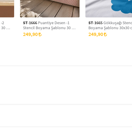
 -2
ST-1666
Puantiye Desen -1
ST-1665
Gökkuşağı Stenc
 30 x
Stencil Boyama Şablonu 30 x
Boyama Şablonu 30x30 
yans
30 cm, Duvar Stencil, Fayans
Duvar Stencil, Fayans Ste
249,90
249,90
Stencil, Mobilya Stencil
Mobilya Stencil