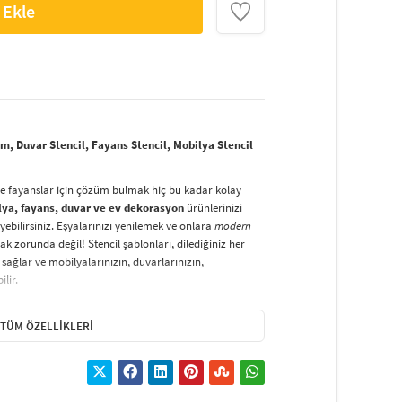
 Ekle
, Duvar Stencil, Fayans Stencil, Mobilya Stencil
ve fayanslar için çözüm bulmak hiç bu kadar kolay
lya, fayans, duvar ve ev dekorasyon
ürünlerinizi
yebilirsiniz. Eşyalarınızı yenilemek ve onlara
modern
k zorunda değil! Stencil şablonları, dilediğiniz her
sağlar ve mobilyalarınızın, duvarlarınızın,
lir.
duvarlara
ve hatta kumaşlara bile bant yardımıyla
irsiniz. Evinizi,
kişisel zevkinizle özelleştirebilir
, stencil
TÜM ÖZELLIKLERI
lirsiniz.
El işi ve ev dekorasyonu
sevenler için stencil,
ktivitedir.
hatlıkla kullanılabilir. Özel hammaddeden üretilen