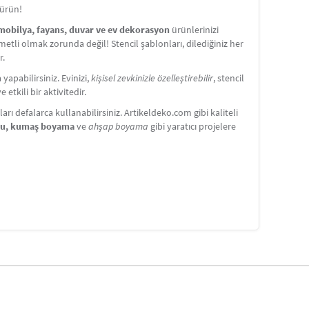
türün!
 mobilya, fayans, duvar ve ev dekorasyon
ürünlerinizi
etli olmak zorunda değil! Stencil şablonları, dilediğiniz her
r.
apabilirsiniz. Evinizi,
kişisel zevkinizle özelleştirebilir
, stencil
etkili bir aktivitedir.
ı defalarca kullanabilirsiniz. Artikeldeko.com gibi kaliteli
nu, kumaş boyama
ve
ahşap boyama
gibi yaratıcı projelere