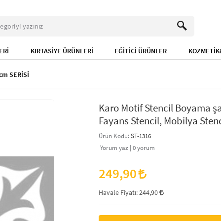
ERİ
KIRTASİYE ÜRÜNLERİ
EĞİTİCİ ÜRÜNLER
KOZMETİK&
cm SERİSİ
Karo Motif Stencil Boyama şa
Fayans Stencil, Mobilya Stenc
Ürün Kodu:
ST-1316
Yorum yaz |
0
yorum
249,90
Havale Fiyatı:
244,90