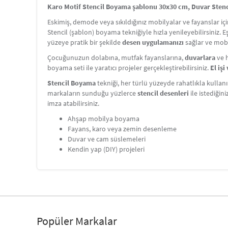
Karo Motif Stencil Boyama şablonu 30x30 cm, Duvar Stenci
Eskimiş, demode veya sıkıldığınız mobilyalar ve fayanslar i
Stencil (şablon) boyama tekniğiyle hızla yenileyebilirsiniz. 
yüzeye pratik bir şekilde
desen uygulamanızı
sağlar ve mobi
Çocuğunuzun dolabına, mutfak fayanslarına,
duvarlara
ve h
boyama seti ile yaratıcı projeler gerçekleştirebilirsiniz.
El iş
Stencil Boyama
tekniği, her türlü yüzeyde rahatlıkla kullanı
markaların sunduğu yüzlerce
stencil desenleri
ile istediğin
imza atabilirsiniz.
Ahşap mobilya boyama
Fayans, karo veya zemin desenleme
Duvar ve cam süslemeleri
Kendin yap (DIY) projeleri
Popüler Markalar