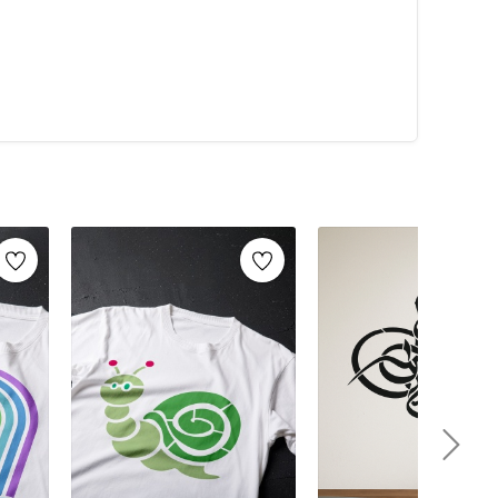
alarca kullanabilirsiniz. Artikeldeko.com gibi kaliteli
ri
ile istediğiniz projeyi kolayca tamamlayabilirsiniz.
umaş boyama
ve
ahşap boyama
gibi yaratıcı projelere