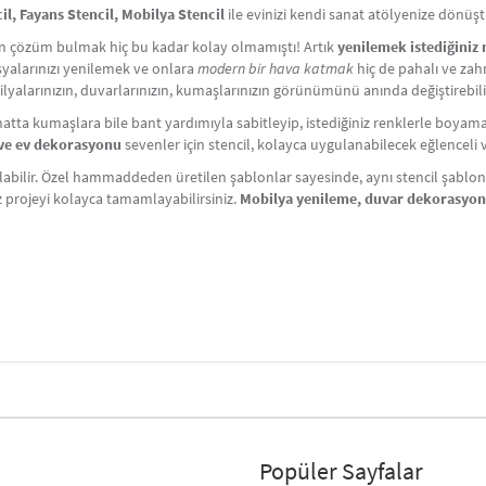
l, Fayans Stencil, Mobilya Stencil
ile evinizi kendi sanat atölyenize dönüş
çin çözüm bulmak hiç bu kadar kolay olmamıştı! Artık
yenilemek istediğiniz
Eşyalarınızı yenilemek ve onlara
modern bir hava katmak
hiç de pahalı ve zahm
lyalarınızın, duvarlarınızın, kumaşlarınızın görünümünü anında değiştirebili
atta kumaşlara bile bant yardımıyla sabitleyip, istediğiniz renklerle boyama y
i ve ev dekorasyonu
sevenler için stencil, kolayca uygulanabilecek eğlenceli ve 
labilir. Özel hammaddeden üretilen şablonlar sayesinde, aynı stencil şablonlar
iz projeyi kolayca tamamlayabilirsiniz.
Mobilya yenileme, duvar dekorasyo
Popüler Sayfalar