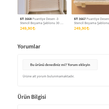
ST-1668
Puantiye Desen -3
ST-1667
Puantiye Desen
Stencil Boyama Şablonu 30 x
Stencil Boyama Şablonu
30 cm, Duvar Stencil, Fayans
30 cm, Duvar Stencil, Fa
249,90
249,90
Stencil, Mobilya Stencil
Stencil, Mobilya Stencil
Yorumlar
Bu ürünü denediniz mi? Yorum ekleyin
Ürüne ait yorum bulunmamaktadır.
Ürün Bilgisi