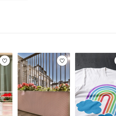
şablonlar sayesinde, aynı stencil şablonları def
markaların sunduğu yüzlerce
stencil desenle
Mobilya yenileme, duvar dekorasyonu, k
imza atabilirsiniz.
Ahşap mobilya boyama
Fayans, karo veya zemin desenleme
Duvar ve cam süslemeleri
Kendin yap (DIY) projeleri