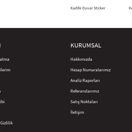
Kadife Duvar Sticker
K
M
KURUMSAL
rlatma
Hakkımızda
ilerim
Hesap Numaralarımız
Analiz Raporları
m
Referanslarımız
ibi
Satış Noktaları
İletişim
Gizlilik