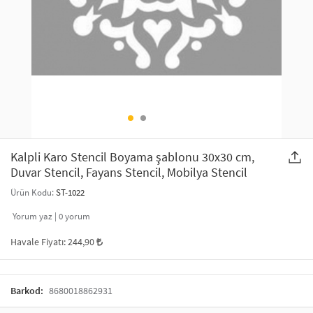
SAÇ AKSESUARLARI
PARTİ SÜSLERİ
GELİN / DÜĞÜN AKSESUARLARI
YILBAŞI ÜRÜNLERİ
TELEFON ASKISI
KULLAN AT TABAK BARDAK SETİ
MAKYAJ ÇANTASI
ŞAL VE FULAR
Kalpli Karo Stencil Boyama şablonu 30x30 cm,
Duvar Stencil, Fayans Stencil, Mobilya Stencil
ODA KOKUSU VE MUM
Ürün Kodu:
ST-1022
Yorum yaz |
0
yorum
Havale Fiyatı:
244,90
Barkod:
8680018862931