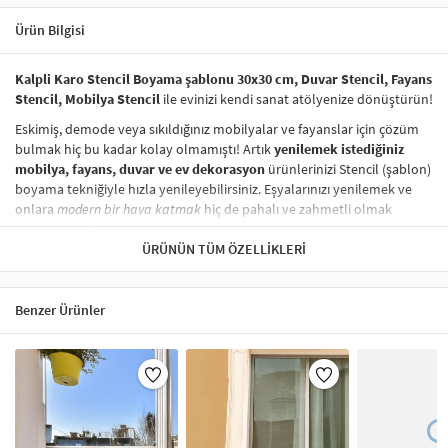
Ürün Bilgisi
Kalpli Karo Stencil Boyama şablonu 30x30 cm, Duvar Stencil, Fayans
Stencil, Mobilya Stencil
ile evinizi kendi sanat atölyenize dönüştürün!
Eskimiş, demode veya sıkıldığınız mobilyalar ve fayanslar için çözüm
bulmak hiç bu kadar kolay olmamıştı! Artık
yenilemek istediğiniz
mobilya, fayans, duvar ve ev dekorasyon
ürünlerinizi Stencil (şablon)
boyama tekniğiyle hızla yenileyebilirsiniz. Eşyalarınızı yenilemek ve
onlara
modern bir hava katmak
hiç de pahalı ve zahmetli olmak
zorunda değil! Stencil şablonları, dilediğiniz her yüzeye pratik bir
şekilde
desen uygulamanızı
ÜRÜNÜN TÜM ÖZELLIKLERI
sağlar ve mobilyalarınızın, duvarlarınızın,
kumaşlarınızın görünümünü anında değiştirebilir.
Çocuğunuzun dolabına, mutfak fayanslarına,
duvarlara
ve hatta
Benzer Ürünler
kumaşlara bile bant yardımıyla sabitleyip, istediğiniz renklerle
boyama yapabilirsiniz. Evinizi,
kişisel zevkinizle özelleştirebilir
, stencil
boyama seti ile yaratıcı projeler gerçekleştirebilirsiniz.
El işi ve ev
dekorasyonu
sevenler için stencil, kolayca uygulanabilecek eğlenceli
ve etkili bir aktivitedir.
Stencil Boyama
tekniği, her türlü yüzeyde rahatlıkla kullanılabilir.