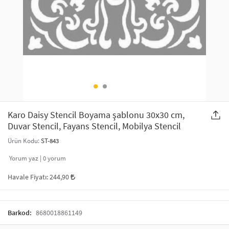
SAÇ AKSESUARLARI
PARTİ SÜSLERİ
GELİN / DÜĞÜN AKSESUARLARI
YILBAŞI ÜRÜNLERİ
TELEFON ASKISI
KULLAN AT TABAK BARDAK SETİ
MAKYAJ ÇANTASI
ŞAL VE FULAR
Karo Daisy Stencil Boyama şablonu 30x30 cm,
Duvar Stencil, Fayans Stencil, Mobilya Stencil
ODA KOKUSU VE MUM
Ürün Kodu:
ST-843
Yorum yaz |
0
yorum
Havale Fiyatı:
244,90
Barkod:
8680018861149