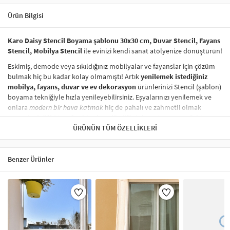
Ürün Bilgisi
Karo Daisy Stencil Boyama şablonu 30x30 cm, Duvar Stencil, Fayans
Stencil, Mobilya Stencil
ile evinizi kendi sanat atölyenize dönüştürün!
Eskimiş, demode veya sıkıldığınız mobilyalar ve fayanslar için çözüm
bulmak hiç bu kadar kolay olmamıştı! Artık
yenilemek istediğiniz
mobilya, fayans, duvar ve ev dekorasyon
ürünlerinizi Stencil (şablon)
boyama tekniğiyle hızla yenileyebilirsiniz. Eşyalarınızı yenilemek ve
onlara
modern bir hava katmak
hiç de pahalı ve zahmetli olmak
zorunda değil! Stencil şablonları, dilediğiniz her yüzeye pratik bir
şekilde
desen uygulamanızı
ÜRÜNÜN TÜM ÖZELLIKLERI
sağlar ve mobilyalarınızın, duvarlarınızın,
kumaşlarınızın görünümünü anında değiştirebilir.
Çocuğunuzun dolabına, mutfak fayanslarına,
duvarlara
ve hatta
Benzer Ürünler
kumaşlara bile bant yardımıyla sabitleyip, istediğiniz renklerle
boyama yapabilirsiniz. Evinizi,
kişisel zevkinizle özelleştirebilir
, stencil
boyama seti ile yaratıcı projeler gerçekleştirebilirsiniz.
El işi ve ev
dekorasyonu
sevenler için stencil, kolayca uygulanabilecek eğlenceli
ve etkili bir aktivitedir.
Stencil Boyama
tekniği, her türlü yüzeyde rahatlıkla kullanılabilir.