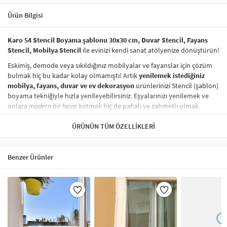
Ürün Bilgisi
Karo 54 Stencil Boyama şablonu 30x30 cm, Duvar Stencil, Fayans
Stencil, Mobilya Stencil
ile evinizi kendi sanat atölyenize dönüştürün!
Eskimiş, demode veya sıkıldığınız mobilyalar ve fayanslar için çözüm
bulmak hiç bu kadar kolay olmamıştı! Artık
yenilemek istediğiniz
mobilya, fayans, duvar ve ev dekorasyon
ürünlerinizi Stencil (şablon)
boyama tekniğiyle hızla yenileyebilirsiniz. Eşyalarınızı yenilemek ve
onlara
modern bir hava katmak
hiç de pahalı ve zahmetli olmak
zorunda değil! Stencil şablonları, dilediğiniz her yüzeye pratik bir
şekilde
desen uygulamanızı
ÜRÜNÜN TÜM ÖZELLIKLERI
sağlar ve mobilyalarınızın, duvarlarınızın,
kumaşlarınızın görünümünü anında değiştirebilir.
Çocuğunuzun dolabına, mutfak fayanslarına,
duvarlara
ve hatta
Benzer Ürünler
kumaşlara bile bant yardımıyla sabitleyip, istediğiniz renklerle
boyama yapabilirsiniz. Evinizi,
kişisel zevkinizle özelleştirebilir
, stencil
boyama seti ile yaratıcı projeler gerçekleştirebilirsiniz.
El işi ve ev
dekorasyonu
sevenler için stencil, kolayca uygulanabilecek eğlenceli
ve etkili bir aktivitedir.
Stencil Boyama
tekniği, her türlü yüzeyde rahatlıkla kullanılabilir.