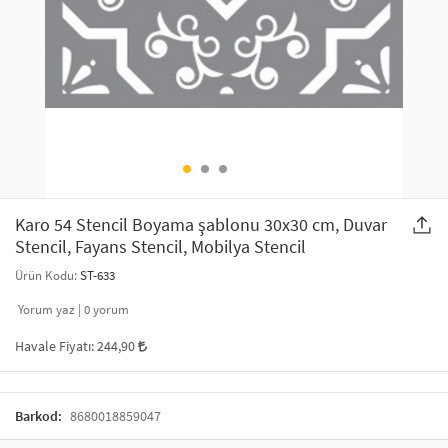
SAÇ AKSESUARLARI
PARTİ SÜSLERİ
GELİN / DÜĞÜN AKSESUARLARI
YILBAŞI ÜRÜNLERİ
TELEFON ASKISI
KULLAN AT TABAK BARDAK SETİ
MAKYAJ ÇANTASI
ŞAL VE FULAR
Karo 54 Stencil Boyama şablonu 30x30 cm, Duvar
Stencil, Fayans Stencil, Mobilya Stencil
ODA KOKUSU VE MUM
Ürün Kodu:
ST-633
Yorum yaz |
0
yorum
Havale Fiyatı:
244,90
Barkod:
8680018859047