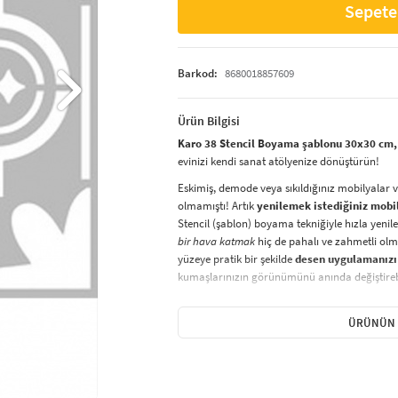
Sepete
Barkod:
8680018857609
Ürün Bilgisi
Karo 38 Stencil Boyama şablonu 30x30 cm, 
evinizi kendi sanat atölyenize dönüştürün!
Eskimiş, demode veya sıkıldığınız mobilyalar 
olmamıştı! Artık
yenilemek istediğiniz mobi
Stencil (şablon) boyama tekniğiyle hızla yenile
bir hava katmak
hiç de pahalı ve zahmetli olma
yüzeye pratik bir şekilde
desen uygulamanızı
kumaşlarınızın görünümünü anında değiştirebi
Çocuğunuzun dolabına, mutfak fayanslarına,
sabitleyip, istediğiniz renklerle boyama yapabil
ÜRÜNÜN 
boyama seti ile yaratıcı projeler gerçekleştirebi
kolayca uygulanabilecek eğlenceli ve etkili bir a
Stencil Boyama
tekniği, her türlü yüzeyde ra