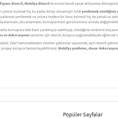
Fayans Stencil, Mobilya Stencil
ile evinizi kendi sanat atölyenize dönüştür
çin çözüm bulmak hiç bu kadar kolay olmamıştı! Artık
yenilemek istediğiniz
Eşyalarınızı yenilemek ve onlara
modern bir hava katmak
hiç de pahalı ve zahm
lyalarınızın, duvarlarınızın, kumaşlarınızın görünümünü anında değiştirebili
atta kumaşlara bile bant yardımıyla sabitleyip, istediğiniz renklerle boyama y
i ve ev dekorasyonu
sevenler için stencil, kolayca uygulanabilecek eğlenceli ve 
labilir. Özel hammaddeden üretilen şablonlar sayesinde, aynı stencil şablonlar
iz projeyi kolayca tamamlayabilirsiniz.
Mobilya yenileme, duvar dekorasyo
Popüler Sayfalar