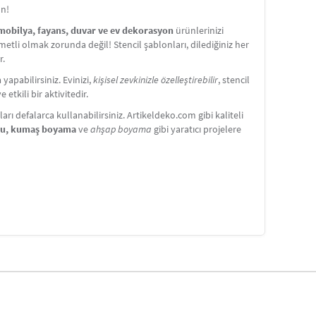
ün!
 mobilya, fayans, duvar ve ev dekorasyon
ürünlerinizi
etli olmak zorunda değil! Stencil şablonları, dilediğiniz her
r.
apabilirsiniz. Evinizi,
kişisel zevkinizle özelleştirebilir
, stencil
etkili bir aktivitedir.
ı defalarca kullanabilirsiniz. Artikeldeko.com gibi kaliteli
nu, kumaş boyama
ve
ahşap boyama
gibi yaratıcı projelere