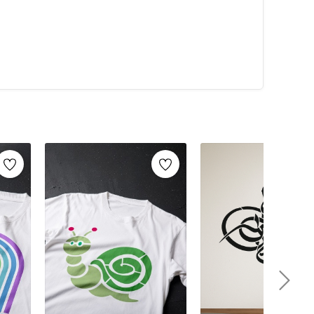
alarca kullanabilirsiniz. Artikeldeko.com gibi kaliteli
ri
ile istediğiniz projeyi kolayca tamamlayabilirsiniz.
umaş boyama
ve
ahşap boyama
gibi yaratıcı projelere