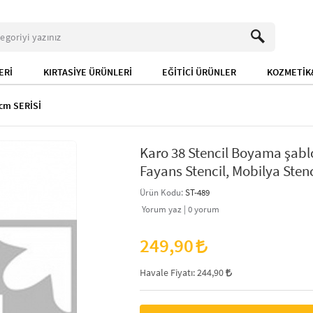
ERİ
KIRTASİYE ÜRÜNLERİ
EĞİTİCİ ÜRÜNLER
KOZMETİK&
cm SERİSİ
Karo 38 Stencil Boyama şabl
Fayans Stencil, Mobilya Stenc
Ürün Kodu:
ST-489
Yorum yaz |
0
yorum
249,90
Havale Fiyatı:
244,90