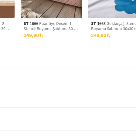
 -2
ST-1666
Puantiye Desen -1
ST-1665
Gökkuşağı Stenc
 30 x
Stencil Boyama Şablonu 30 x
Boyama Şablonu 30x30 
yans
30 cm, Duvar Stencil, Fayans
Duvar Stencil, Fayans Ste
249,90
249,90
Stencil, Mobilya Stencil
Mobilya Stencil