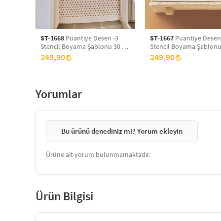
ST-1668
Puantiye Desen -3
ST-1667
Puantiye Desen
Stencil Boyama Şablonu 30 x
Stencil Boyama Şablonu
30 cm, Duvar Stencil, Fayans
30 cm, Duvar Stencil, Fa
249,90
249,90
Stencil, Mobilya Stencil
Stencil, Mobilya Stencil
Yorumlar
Bu ürünü denediniz mi? Yorum ekleyin
Ürüne ait yorum bulunmamaktadır.
Ürün Bilgisi