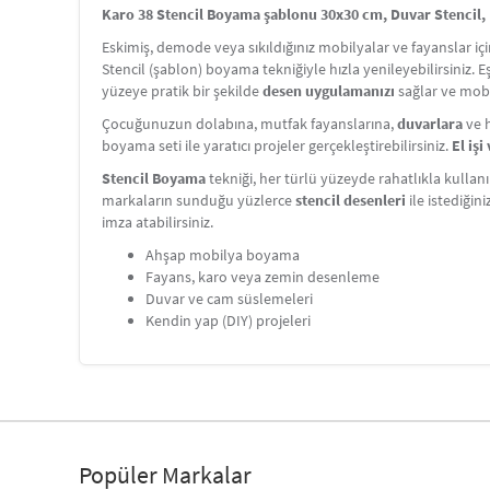
Karo 38 Stencil Boyama şablonu 30x30 cm, Duvar Stencil, 
Eskimiş, demode veya sıkıldığınız mobilyalar ve fayanslar i
Stencil (şablon) boyama tekniğiyle hızla yenileyebilirsiniz. 
yüzeye pratik bir şekilde
desen uygulamanızı
sağlar ve mobi
Çocuğunuzun dolabına, mutfak fayanslarına,
duvarlara
ve h
boyama seti ile yaratıcı projeler gerçekleştirebilirsiniz.
El iş
Stencil Boyama
tekniği, her türlü yüzeyde rahatlıkla kullanı
markaların sunduğu yüzlerce
stencil desenleri
ile istediğin
imza atabilirsiniz.
Ahşap mobilya boyama
Fayans, karo veya zemin desenleme
Duvar ve cam süslemeleri
Kendin yap (DIY) projeleri
Popüler Markalar