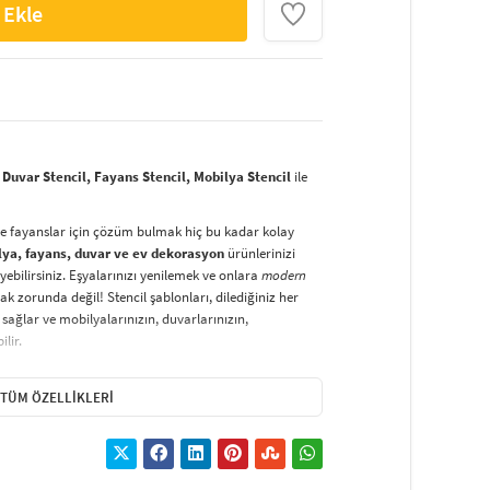
 Ekle
Duvar Stencil, Fayans Stencil, Mobilya Stencil
ile
ve fayanslar için çözüm bulmak hiç bu kadar kolay
lya, fayans, duvar ve ev dekorasyon
ürünlerinizi
yebilirsiniz. Eşyalarınızı yenilemek ve onlara
modern
k zorunda değil! Stencil şablonları, dilediğiniz her
sağlar ve mobilyalarınızın, duvarlarınızın,
lir.
duvarlara
ve hatta kumaşlara bile bant yardımıyla
irsiniz. Evinizi,
kişisel zevkinizle özelleştirebilir
, stencil
TÜM ÖZELLIKLERI
lirsiniz.
El işi ve ev dekorasyonu
sevenler için stencil,
ktivitedir.
hatlıkla kullanılabilir. Özel hammaddeden üretilen