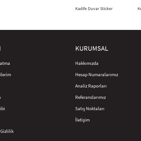
Kadife Duvar Sticker
K
M
KURUMSAL
rlatma
Hakkımızda
ilerim
Hesap Numaralarımız
Analiz Raporları
m
Referanslarımız
ibi
Satış Noktaları
İletişim
Gizlilik