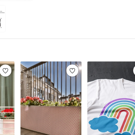
şablonlar sayesinde, aynı stencil şablonları def
markaların sunduğu yüzlerce
stencil desenle
Mobilya yenileme, duvar dekorasyonu, k
imza atabilirsiniz.
Ahşap mobilya boyama
Fayans, karo veya zemin desenleme
Duvar ve cam süslemeleri
Kendin yap (DIY) projeleri