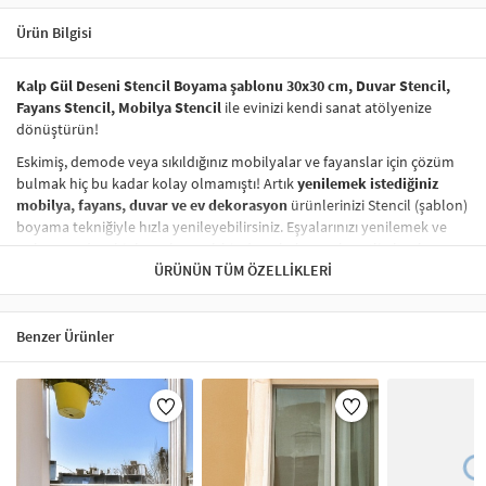
Ürün Bilgisi
Kalp Gül Deseni Stencil Boyama şablonu 30x30 cm, Duvar Stencil,
Fayans Stencil, Mobilya Stencil
ile evinizi kendi sanat atölyenize
dönüştürün!
Eskimiş, demode veya sıkıldığınız mobilyalar ve fayanslar için çözüm
bulmak hiç bu kadar kolay olmamıştı! Artık
yenilemek istediğiniz
mobilya, fayans, duvar ve ev dekorasyon
ürünlerinizi Stencil (şablon)
boyama tekniğiyle hızla yenileyebilirsiniz. Eşyalarınızı yenilemek ve
onlara
modern bir hava katmak
hiç de pahalı ve zahmetli olmak
zorunda değil! Stencil şablonları, dilediğiniz her yüzeye pratik bir
ÜRÜNÜN TÜM ÖZELLIKLERI
şekilde
desen uygulamanızı
sağlar ve mobilyalarınızın, duvarlarınızın,
kumaşlarınızın görünümünü anında değiştirebilir.
Benzer Ürünler
Çocuğunuzun dolabına, mutfak fayanslarına,
duvarlara
ve hatta
kumaşlara bile bant yardımıyla sabitleyip, istediğiniz renklerle
boyama yapabilirsiniz. Evinizi,
kişisel zevkinizle özelleştirebilir
, stencil
boyama seti ile yaratıcı projeler gerçekleştirebilirsiniz.
El işi ve ev
dekorasyonu
sevenler için stencil, kolayca uygulanabilecek eğlenceli
ve etkili bir aktivitedir.