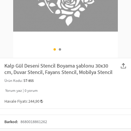
SAÇ AKSESUARLARI
PARTİ SÜSLERİ
GELİN / DÜĞÜN AKSESUARLARI
YILBAŞI ÜRÜNLERİ
TELEFON ASKISI
KULLAN AT TABAK BARDAK SETİ
MAKYAJ ÇANTASI
ŞAL VE FULAR
Kalp Gül Deseni Stencil Boyama şablonu 30x30
cm, Duvar Stencil, Fayans Stencil, Mobilya Stencil
ODA KOKUSU VE MUM
Ürün Kodu:
ST-855
Yorum yaz |
0
yorum
Havale Fiyatı:
244,90
Barkod:
8680018861262