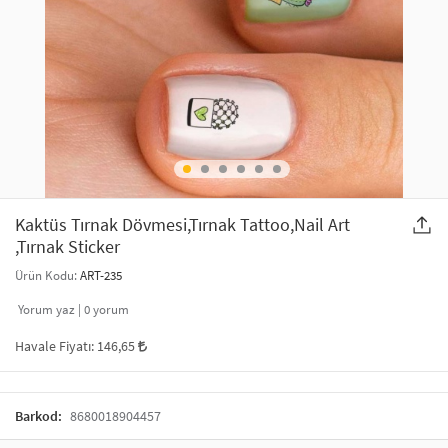
SAÇ AKSESUARLARI
PARTİ SÜSLERİ
GELİN / DÜĞÜN AKSESUARLARI
YILBAŞI ÜRÜNLERİ
TELEFON ASKISI
KULLAN AT TABAK BARDAK SETİ
MAKYAJ ÇANTASI
ŞAL VE FULAR
Kaktüs Tırnak Dövmesi,Tırnak Tattoo,Nail Art
,Tırnak Sticker
ODA KOKUSU VE MUM
Ürün Kodu:
ART-235
Yorum yaz |
0
yorum
Havale Fiyatı:
146,65
Barkod:
8680018904457