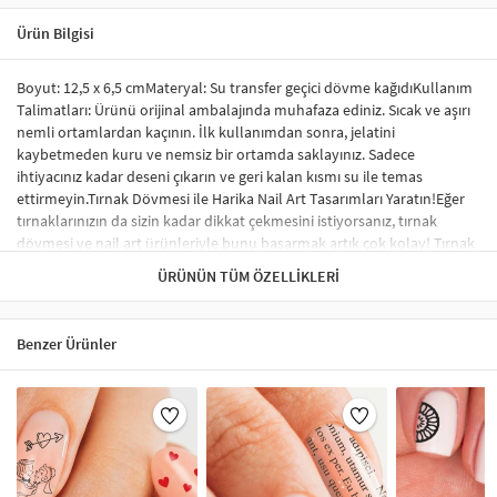
Ürün Bilgisi
Boyut: 12,5 x 6,5 cmMateryal: Su transfer geçici dövme kağıdıKullanım
Talimatları: Ürünü orijinal ambalajında muhafaza ediniz. Sıcak ve aşırı
nemli ortamlardan kaçının. İlk kullanımdan sonra, jelatini
kaybetmeden kuru ve nemsiz bir ortamda saklayınız. Sadece
ihtiyacınız kadar deseni çıkarın ve geri kalan kısmı su ile temas
ettirmeyin.Tırnak Dövmesi ile Harika Nail Art Tasarımları Yaratın!Eğer
tırnaklarınızın da sizin kadar dikkat çekmesini istiyorsanız, tırnak
dövmesi ve nail art ürünleriyle bunu başarmak artık çok kolay! Tırnak
sticker ve su transfer dövmesi kullanarak tırnaklarınıza benzersiz
ÜRÜNÜN TÜM ÖZELLIKLERI
tasarımlar yapabilir, profesyonel bir görünüm elde edebilirsiniz.
Sticker tırnak dövmeleri, tırnağınızda kabarma yapmaz ve herhangi bir
nail-art malzemesi gerektirmez. İstediğiniz desen ve modelleri rahatça
Benzer Ürünler
uygulayabilirsiniz.Tırnak Sticker Nedir?Tırnak stickerları, tırnakları
süslemek için özel olarak tasarlanmış renkli, küçük desenlerdir.
Uygulama süreci oldukça basittir ve şık bir tırnak süsleme sonucu elde
etmenizi sağlar. Tırnak sticker çeşitleri arasında; tırnağın tamamını
kaplayan, tek renk oje görünümü verenler ve minik şekillerle süslenen
modeller yer almaktadır. Ayrıca, çiçek, karikatür figürleri ve hayvan
desenleri gibi çok çeşitli seçenekler de mevcuttur.Tırnak Sticker Nasıl