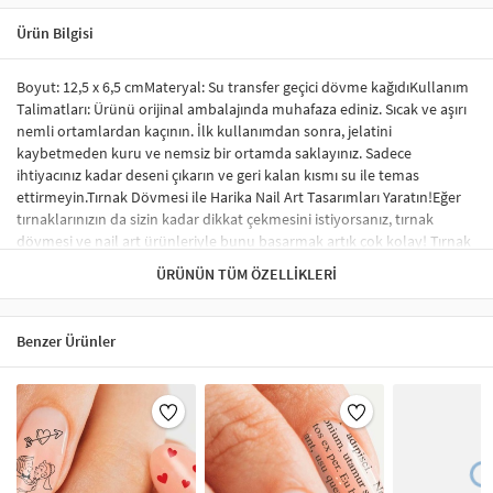
Ürün Bilgisi
Boyut: 12,5 x 6,5 cmMateryal: Su transfer geçici dövme kağıdıKullanım
Talimatları: Ürünü orijinal ambalajında muhafaza ediniz. Sıcak ve aşırı
nemli ortamlardan kaçının. İlk kullanımdan sonra, jelatini
kaybetmeden kuru ve nemsiz bir ortamda saklayınız. Sadece
ihtiyacınız kadar deseni çıkarın ve geri kalan kısmı su ile temas
ettirmeyin.Tırnak Dövmesi ile Harika Nail Art Tasarımları Yaratın!Eğer
tırnaklarınızın da sizin kadar dikkat çekmesini istiyorsanız, tırnak
dövmesi ve nail art ürünleriyle bunu başarmak artık çok kolay! Tırnak
sticker ve su transfer dövmesi kullanarak tırnaklarınıza benzersiz
ÜRÜNÜN TÜM ÖZELLIKLERI
tasarımlar yapabilir, profesyonel bir görünüm elde edebilirsiniz.
Sticker tırnak dövmeleri, tırnağınızda kabarma yapmaz ve herhangi bir
nail-art malzemesi gerektirmez. İstediğiniz desen ve modelleri rahatça
Benzer Ürünler
uygulayabilirsiniz.Tırnak Sticker Nedir?Tırnak stickerları, tırnakları
süslemek için özel olarak tasarlanmış renkli, küçük desenlerdir.
Uygulama süreci oldukça basittir ve şık bir tırnak süsleme sonucu elde
etmenizi sağlar. Tırnak sticker çeşitleri arasında; tırnağın tamamını
kaplayan, tek renk oje görünümü verenler ve minik şekillerle süslenen
modeller yer almaktadır. Ayrıca, çiçek, karikatür figürleri ve hayvan
desenleri gibi çok çeşitli seçenekler de mevcuttur.Tırnak Sticker Nasıl