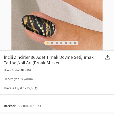
SAÇ AKSESUARLARI
PARTİ SÜSLERİ
GELİN / DÜĞÜN AKSESUARLARI
YILBAŞI ÜRÜNLERİ
TELEFON ASKISI
KULLAN AT TABAK BARDAK SETİ
MAKYAJ ÇANTASI
ŞAL VE FULAR
İncili Zincirler 36 Adet Tırnak Dövme Seti,Tırnak
Tattoo,Nail Art ,Tırnak Sticker
ODA KOKUSU VE MUM
Ürün Kodu:
ART-107
Yorum yaz |
0
yorum
Havale Fiyatı:
235,08
Barkod:
8680018879373