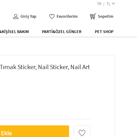
TR
TL
Giriş Yap
Favorilerim
Sepetim
KİŞİSEL BAKIM
PARTİ&ÖZEL GÜNLER
PET SHOP
ırnak Sticker, Nail Sticker, Nail Art
 Ekle