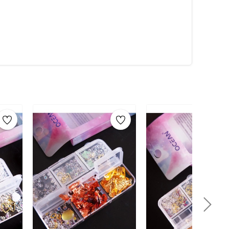
ur.
lacak şekilde sürülür ve kuruması beklenir. Bu şekilde
aha uzun kullanımı sağlanır.