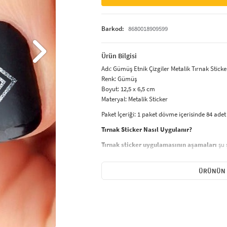
Barkod:
8680018909599
Ürün Bilgisi
Adı: Gümüş Etnik Çizgiler Metalik Tırnak Sticker,
Renk: Gümüş
Boyut: 12,5 x 6,5 cm
Materyal: Metalik Sticker
Paket İçeriği: 1 paket dövme içerisinde 84 ad
Tırnak Sticker Nasıl Uygulanır?
Tırnak sticker uygulamasının aşamaları
şu ş
Uygulamadan önce tırnak temizlenir.
Tırnağın yağsız ve kuru olduğundan e
ÜRÜNÜN 
Tırnaklar uzunsa kesilir ve törpülenir. 
tercih edilebilir.
Tırnağın üzerine ince bir kat baz (asta
ediliyorsa koyu renk oje sürülebilir.
Oje kuruduktan sonra tırnak süsü (sti