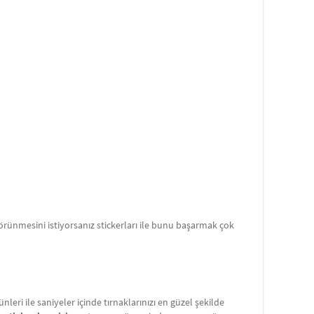
. Öncelikle küçük ve basit tasarımlarla başlanması
kta değişik renklerde noktalar oluşturmak ve / veya
anlar kullanılıyor.
tulması ya da toplanması için cımbız kullanılıyor.
si lazımsa makaslar yardımcı oluyor.
r sırasında taşan oje varsa pamuklu çubuk asetona
an oje temizlenir.
teyenlerin çeşitli renkte ojeye, özellikle de beyaz ve
or.
ikle koyu renkli ojelerden önce tırnaklara sürülmesi
n tırnakta renk bırakması engellenmiş oluyor. Şeffaf
aki en yaygın diğer kullanımı ise uygulama bittikten
ece yapılan uygulamanın daha uzun süre dayanması
nda, özellikle tırnak sanatında yeni olanların yanında,
 görünmesini istiyorsanız stickerları ile bunu başarmak çok
ir. Hatalı uygulama asetonla silinir, sonra tekrar
sında kullanılmak üzere çeşitli uçları olan opsiyonları
ünleri ile saniyeler içinde tırnaklarınızı en güzel şekilde