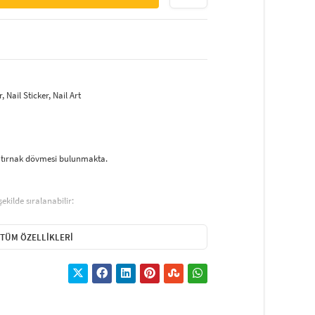
 Nail Sticker, Nail Art
et tırnak dövmesi bulunmakta.
ekilde sıralanabilir:
min olunur.
TÜM ÖZELLIKLERI
Bu işlem sırasında tırnakların çok fazla kısaltılmaması
r) oje sürülür. Tırnak süsünün dikkat çekmesi tercih
cker) yüzeyden cımbız ve benzeri yardımıyla yavaşça