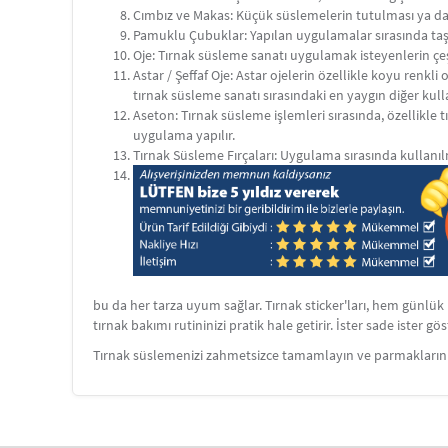
Cımbız ve Makas: Küçük süslemelerin tutulması ya da 
Pamuklu Çubuklar: Yapılan uygulamalar sırasında taşa
Oje: Tırnak süsleme sanatı uygulamak isteyenlerin çeşi
Astar / Şeffaf Oje: Astar ojelerin özellikle koyu renkl
tırnak süsleme sanatı sırasındaki en yaygın diğer ku
Aseton: Tırnak süsleme işlemleri sırasında, özellikle
uygulama yapılır.
Tırnak Süsleme Fırçaları: Uygulama sırasında kullanıl
bu da her tarza uyum sağlar. Tırnak sticker'ları, hem günlük
tırnak bakımı rutininizi pratik hale getirir. İster sade ister g
Tırnak süslemenizi zahmetsizce tamamlayın ve parmaklarınızı