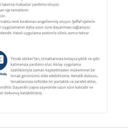
i lazımsa makaslar yardımcı oluyor.
an oje temizlenir.
yor.
tırnakta renk bırakması engellenmiş oluyor. Şeffaf ojelerin
ılan uygulamanın daha uzun süre dayanması sağlanıyor.
endir. Hatalı uygulama asetonla silinir, sonra tekrar
Tırnak sticker'ları, tırnaklarınıza kolayca şıklık ve ışıltı
katmanıza yardımcı olur. Kolay uygulama
özellikleriyle zaman kaybetmeden mükemmel bir
tırnak görünümü elde edebilirsiniz. Metalik dokusu,
tırnaklarınıza sofistike bir parlaklık ve zarafet ekler,
ihtir. Dayanıklı yapısı sayesinde uzun süre kalıcıdır ve
 bir dokunuş katabilirsiniz.