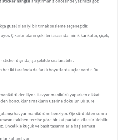
k sticker hangisi
araştırmanız öncesinde yazımıza göz
ça güzel olan iyi bir tırnak süsleme seçeneğidir.
uyor. Çıkartmaların şekilleri arasında minik karikatür, çiçek,
ık ve ışıltı katmanıza yardımcı olur. Kolay uygulama
sticker dışında) şu şekilde sıralanabilir:
r tırnak görünümü elde edebilirsiniz. Metalik dokusu,
her iki tarafında da farklı boyutlarda uçlar vardır. Bu
 ekler, bu da her tarza uyum sağlar. Tırnak sticker'ları,
klığınızı vurgulamak için mükemmel bir tercihtir.
 tırnak bakımı rutininizi pratik hale getirir. İster sade
nak sticker'ları ile tırnaklarınıza özgün bir dokunuş
 manikürü deniliyor. Havyar manikürü yaparken dikkat
en boncuklar tırnakların üzerine dökülür. Bir süre
parmaklarınızı metalik ışıltıyla renklendirin!
n uygulanışı havyar manikürüne benziyor. Oje sürdükten sonra
sını takiben tercihe göre bir kat parlatıcı cila sürülebilir.
z. Öncelikle küçük ve basit tasarımlarla başlanması
nlar kullanılıyor.