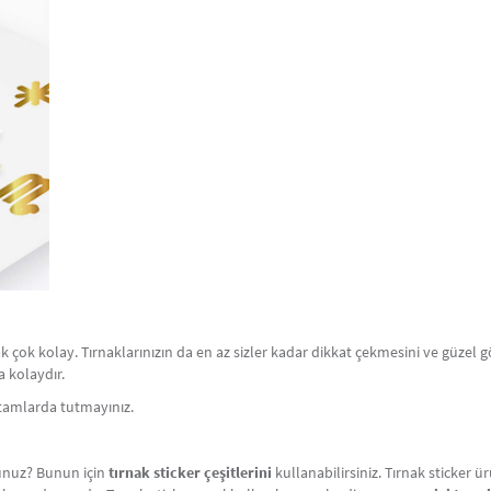
kendi tasarımlarınızı yapabiliyorsunuz
öneriliyor.
Kürdan: Tırnak taşlarını tutmak, tırna
ebru sanatını tırnağa taşımak için kürd
Cımbız ve Makas: Küçük süslemelerin tu
Çıkartma gibi süslemelerin küçültülme
Pamuklu Çubuklar: Yapılan uygulamala
batırılır ve tırnak kenarına bulaşmış ol
Oje: Tırnak süsleme sanatı uygulamak is
siyah renklerine, sahip olması öneriliy
Astar / Şeffaf Oje: Astar ojelerin özell
öneriliyor. Bu şekilde kullanılan ojeni
ojelerin tırnak süsleme sanatı sırasınd
sonra son kat olarak sürülmesi. Böyl
sağlanıyor.
Aseton: Tırnak süsleme işlemleri sırası
mak çok kolay. Tırnaklarınızın da en az sizler kadar dikkat çekmesini ve güzel
mutlaka olması gereken malzemelerdend
 kolaydır.
uygulama yapılır.
Tırnak Süsleme Fırçaları: Uygulama sıra
rtamlarda tutmayınız.
mevcuttur.
sunuz? Bunun için
tırnak sticker çeşitlerini
kullanabilirsiniz. Tırnak sticker ür