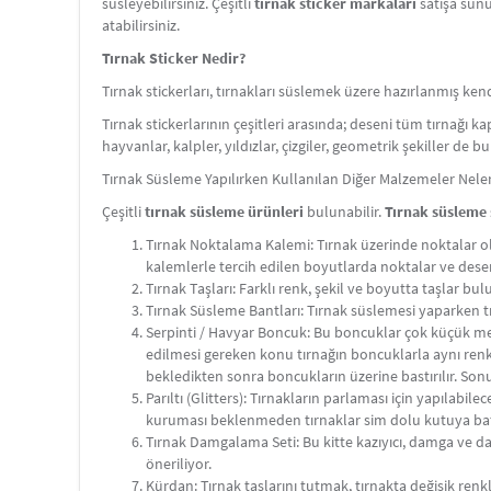
süsleyebilirsiniz. Çeşitli
tırnak sticker markaları
satışa sunu
atabilirsiniz.
Tırnak Sticker Nedir?
Tırnak stickerları, tırnakları süslemek üzere hazırlanmış ken
Tırnak stickerlarının çeşitleri arasında; deseni tüm tırnağı k
hayvanlar, kalpler, yıldızlar, çizgiler, geometrik şekiller de 
Tırnak Süsleme Yapılırken Kullanılan Diğer Malzemeler Neler
Çeşitli
tırnak süsleme ürünleri
bulunabilir.
Tırnak süsleme 
Tırnak Noktalama Kalemi: Tırnak üzerinde noktalar oluş
kalemlerle tercih edilen boyutlarda noktalar ve desen
Tırnak Taşları: Farklı renk, şekil ve boyutta taşlar bu
Tırnak Süsleme Bantları: Tırnak süslemesi yaparken tırn
Serpinti / Havyar Boncuk: Bu boncuklar çok küçük me
edilmesi gereken konu tırnağın boncuklarla aynı renk
bekledikten sonra boncukların üzerine bastırılır. Son
Parıltı (Glitters): Tırnakların parlaması için yapılabi
kuruması beklenmeden tırnaklar sim dolu kutuya batırıl
Tırnak Damgalama Seti: Bu kitte kazıyıcı, damga ve 
öneriliyor.
Kürdan: Tırnak taşlarını tutmak, tırnakta değişik renk