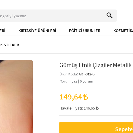
ERİ
KIRTASİYE ÜRÜNLERİ
EĞİTİCİ ÜRÜNLER
KOZMETİK&
K STİCKER
Gümüş Etnik Çizgiler Metalik T
Ürün Kodu:
ART-312-G
Yorum yaz |
0
yorum
149,64
Havale Fiyatı:
146,65
Sepete