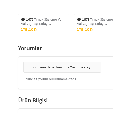
HP-1672
Tırnak Süsleme Ve
HP-1671
Tırnak Süsleme
Makyaj Taşı, Kolay
Makyaj Taşı, Kolay
Uygulanabilir, Nail Art Tırnak
Uygulanabilir, Nail Art T
179,10
179,10
Süsleme Ve Makyaj Taş Set
Süsleme Ve Makyaj Taş 
Yorumlar
Bu ürünü denediniz mi? Yorum ekleyin
Ürüne ait yorum bulunmamaktadır.
Ürün Bilgisi