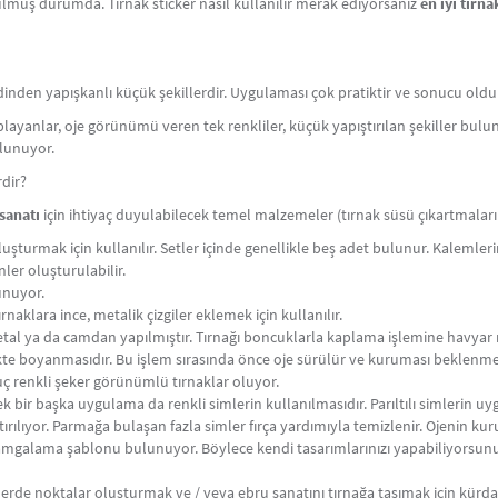
lmuş durumda. Tırnak sticker nasıl kullanılır merak ediyorsanız
en iyi tırna
dinden yapışkanlı küçük şekillerdir. Uygulaması çok pratiktir ve sonucu olduk
aplayanlar, oje görünümü veren tek renkliler, küçük yapıştırılan şekiller bulun
bulunuyor.
dir?
Tırnak sticker'ları, tırnaklarınıza kolayca şıkl
sanatı
için ihtiyaç duyulabilecek temel malzemeler (tırnak süsü çıkartmaları - 
özellikleriyle zaman kaybetmeden mükemmel bi
turmak için kullanılır. Setler içinde genellikle beş adet bulunur. Kalemlerin 
tırnaklarınıza sofistike bir parlaklık ve zarafet
ler oluşturulabilir.
hem günlük kullanıma hem de özel günlerde şı
lunuyor.
Dayanıklı yapısı sayesinde uzun süre kalıcıdır ve
aklara ince, metalik çizgiler eklemek için kullanılır.
ister gösterişli bir görünüm arayın, metalik tır
tal ya da camdan yapılmıştır. Tırnağı boncuklarla kaplama işlemine havyar
katabilirsiniz.
te boyanmasıdır. Bu işlem sırasında önce oje sürülür ve kuruması beklenmed
Tırnak süslemenizi zahmetsizce tamamlayın ve 
uç renkli şeker görünümlü tırnaklar oluyor.
lecek bir başka uygulama da renkli simlerin kullanılmasıdır. Parıltılı simleri
ıyor. Parmağa bulaşan fazla simler fırça yardımıyla temizlenir. Ojenin kuruma
damgalama şablonu bulunuyor. Böylece kendi tasarımlarınızı yapabiliyorsunu
lerde noktalar oluşturmak ve / veya ebru sanatını tırnağa taşımak için kürda