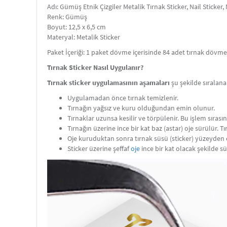
Adı: Gümüş Etnik Çizgiler Metalik Tırnak Sticker, Nail Sticker, 
Renk: Gümüş
Boyut: 12,5 x 6,5 cm
Materyal: Metalik Sticker
Paket İçeriği: 1 paket dövme içerisinde 84 adet tırnak döv
Tırnak Sticker Nasıl Uygulanır?
Tırnak sticker uygulamasının aşamaları
şu şekilde sıralanab
Uygulamadan önce tırnak temizlenir.
Tırnağın yağsız ve kuru olduğundan emin olunur.
Tırnaklar uzunsa kesilir ve törpülenir. Bu işlem sırasın
Tırnağın üzerine ince bir kat baz (astar) oje sürülür. 
Oje kuruduktan sonra tırnak süsü (sticker) yüzeyden c
Sticker üzerine şeffaf
oje
ince bir kat olacak şekilde s