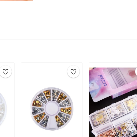
çıkartılıp, tırnakta istenen noktaya kon
Sticker üzerine şeffaf
oje
ince bir kat o
tırnaklar parlar ve tırnak süslerinin d