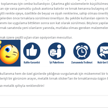
toplanması için cımbız kullanılıyor. Çıkartma gibi süslemelerin küçültülmes
n oje varsa pamuklu çubuk asetona batırılır ve tırnak kenarına bulaşmış ol
tli renkte ojeye, özellikle de beyaz ve siyah renklerine, sahip olması önerili
i ojelerden önce tırnaklara sürülmesi öneriliyor. Bu şekilde kullanılan ojenin 
llanımı ise uygulama bittikten sonra son kat olarak sürülmesi. Böylece yap
 tırnak sanatında yeni olanların yanında, mutlaka olması gereken malzemelerd
mak üzere çeşitli uçları olan opsiyonları mevcuttur.
 kullanıma hem de özel günlerde şıklığınızı vurgulamak için mükemmel bir terc
österişli bir görünüm arayın, metalik tırnak sticker'ları ile tırnaklarınıza özgün
 metalik ışıltıyla renklendirin!