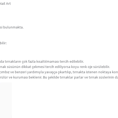
Nail Art
Tırnak Süsleme Yapılırken Kullanılan Diğer Ma
Çeşitli
tırnak süsleme ürünleri
bulunabilir.
Tı
malzemeler (tırnak süsü çıkartmaları - sticker d
Tırnak Noktalama Kalemi: Tırnak üzerind
mesi bulunmakta.
genellikle beş adet bulunur. Kalemlerin
kalemlerle tercih edilen boyutlarda nok
Tırnak Taşları: Farklı renk, şekil ve bo
ilir:
Tırnak Süsleme Bantları: Tırnak süslem
için kullanılır.
Serpinti / Havyar Boncuk: Bu boncukla
da tırnakların çok fazla kısaltılmaması tercih edilebilir.
boncuklarla kaplama işlemine havyar 
Tırnak süsünün dikkat çekmesi tercih ediliyorsa koyu renk oje sürülebilir.
edilmesi gereken konu tırnağın boncuk
ımbız ve benzeri yardımıyla yavaşça çıkartılıp, tırnakta istenen noktaya kon
önce oje sürülür ve kuruması beklenme
ürülür ve kuruması beklenir. Bu şekilde tırnaklar parlar ve tırnak süslerinin 
bekledikten sonra boncukların üzerine 
oluyor.
Parıltı (Glitters): Tırnakların parlamas
simlerin kullanılmasıdır. Parıltılı sim
sürdükten sonra kuruması beklenmeden
bulaşan fazla simler fırça yardımıyla t
kat parlatıcı cila sürülebilir.
Tırnak Damgalama Seti: Bu kitte kazı