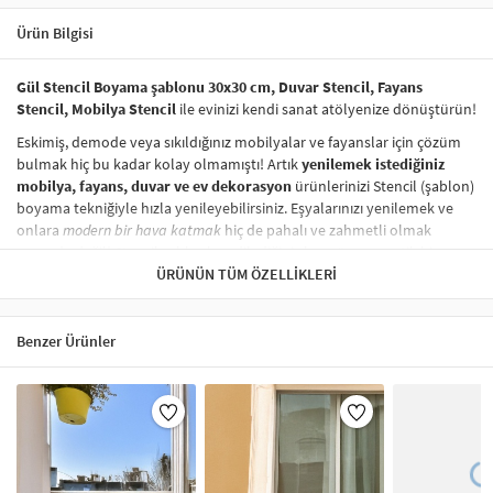
Ürün Bilgisi
Gül Stencil Boyama şablonu 30x30 cm, Duvar Stencil, Fayans
Stencil, Mobilya Stencil
ile evinizi kendi sanat atölyenize dönüştürün!
Eskimiş, demode veya sıkıldığınız mobilyalar ve fayanslar için çözüm
bulmak hiç bu kadar kolay olmamıştı! Artık
yenilemek istediğiniz
mobilya, fayans, duvar ve ev dekorasyon
ürünlerinizi Stencil (şablon)
boyama tekniğiyle hızla yenileyebilirsiniz. Eşyalarınızı yenilemek ve
onlara
modern bir hava katmak
hiç de pahalı ve zahmetli olmak
zorunda değil! Stencil şablonları, dilediğiniz her yüzeye pratik bir
şekilde
desen uygulamanızı
ÜRÜNÜN TÜM ÖZELLIKLERI
sağlar ve mobilyalarınızın, duvarlarınızın,
kumaşlarınızın görünümünü anında değiştirebilir.
Çocuğunuzun dolabına, mutfak fayanslarına,
duvarlara
ve hatta
Benzer Ürünler
kumaşlara bile bant yardımıyla sabitleyip, istediğiniz renklerle
boyama yapabilirsiniz. Evinizi,
kişisel zevkinizle özelleştirebilir
, stencil
boyama seti ile yaratıcı projeler gerçekleştirebilirsiniz.
El işi ve ev
dekorasyonu
sevenler için stencil, kolayca uygulanabilecek eğlenceli
ve etkili bir aktivitedir.
Stencil Boyama
tekniği, her türlü yüzeyde rahatlıkla kullanılabilir.