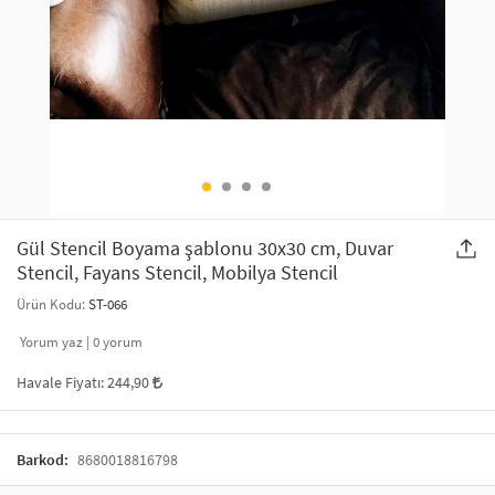
SAÇ AKSESUARLARI
PARTİ SÜSLERİ
GELİN / DÜĞÜN AKSESUARLARI
YILBAŞI ÜRÜNLERİ
TELEFON ASKISI
KULLAN AT TABAK BARDAK SETİ
MAKYAJ ÇANTASI
ŞAL VE FULAR
Gül Stencil Boyama şablonu 30x30 cm, Duvar
Stencil, Fayans Stencil, Mobilya Stencil
ODA KOKUSU VE MUM
Ürün Kodu:
ST-066
Yorum yaz |
0
yorum
Havale Fiyatı:
244,90
Barkod:
8680018816798