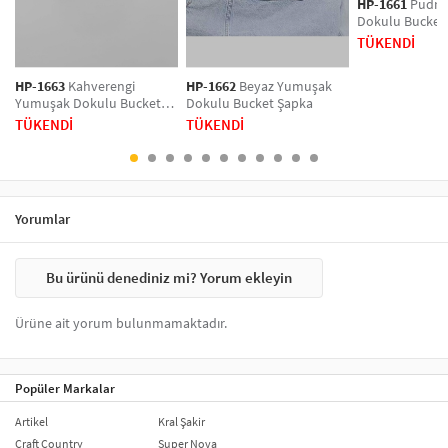
HP-1661
Pudra
Dokulu Bucket
TÜKENDİ
HP-1663
Kahverengi
HP-1662
Beyaz Yumuşak
Yumuşak Dokulu Bucket
Dokulu Bucket Şapka
Şapka
TÜKENDİ
TÜKENDİ
Yorumlar
Bu ürünü denediniz mi? Yorum ekleyin
Ürüne ait yorum bulunmamaktadır.
Popüler Markalar
Artikel
Kral Şakir
Craft Country
Super Nova