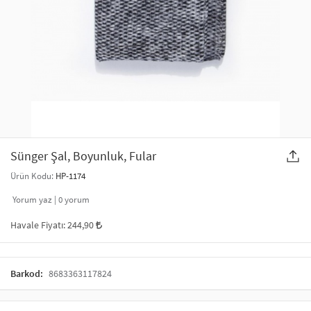
SAÇ AKSESUARLARI
PARTİ SÜSLERİ
GELİN / DÜĞÜN AKSESUARLARI
YILBAŞI ÜRÜNLERİ
TELEFON ASKISI
KULLAN AT TABAK BARDAK SETİ
MAKYAJ ÇANTASI
ŞAL VE FULAR
Sünger Şal, Boyunluk, Fular
Ürün Kodu:
HP-1174
ODA KOKUSU VE MUM
Yorum yaz |
0
yorum
Havale Fiyatı:
244,90
Barkod:
8683363117824