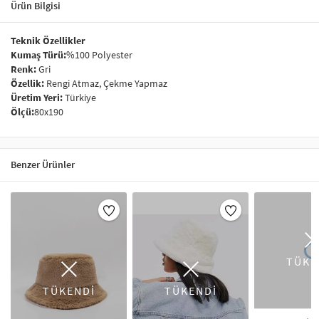
Ürün Bilgisi
Teknik Özellikler
Kumaş Türü:
%100 Polyester
Renk:
Gri
Özellik:
Rengi Atmaz, Çekme Yapmaz
Üretim Yeri:
Türkiye
Ölçü:
80x190
Benzer Ürünler
TÜKE
TÜKENDİ
TÜKENDİ