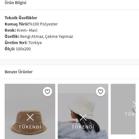
Ürün Bilgisi
Teknik Özellikler
Kumaş Türü:
%100 Polyester
Renk:
Krem- Mavi
Özellik:
Rengi Atmaz, Çekme Yapmaz
Üretim Yeri:
Türkiye
Ölçü:
100x200
Benzer Ürünler
TÜKE
TÜKENDİ
TÜKENDİ