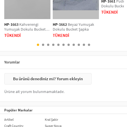
HP-1661
Pudra
Dokulu Bucket
TÜKENDİ
HP-1663
Kahverengi
HP-1662
Beyaz Yumuşak
Yumuşak Dokulu Bucket
Dokulu Bucket Şapka
Şapka
TÜKENDİ
TÜKENDİ
Yorumlar
Bu ürünü denediniz mi? Yorum ekleyin
Ürüne ait yorum bulunmamaktadır.
Popüler Markalar
Artikel
Kral Şakir
Craft Country
Super Nova