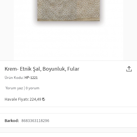
SAÇ AKSESUARLARI
PARTİ SÜSLERİ
GELİN / DÜĞÜN AKSESUARLARI
YILBAŞI ÜRÜNLERİ
TELEFON ASKISI
KULLAN AT TABAK BARDAK SETİ
MAKYAJ ÇANTASI
ŞAL VE FULAR
Krem- Etnik Şal, Boyunluk, Fular
Ürün Kodu:
HP-1221
ODA KOKUSU VE MUM
Yorum yaz |
0
yorum
Havale Fiyatı:
224,49
Barkod:
8683363118296