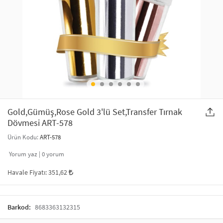
SAÇ AKSESUARLARI
PARTİ SÜSLERİ
GELİN / DÜĞÜN AKSESUARLARI
YILBAŞI ÜRÜNLERİ
TELEFON ASKISI
KULLAN AT TABAK BARDAK SETİ
MAKYAJ ÇANTASI
ŞAL VE FULAR
Gold,Gümüş,Rose Gold 3'lü Set,Transfer Tırnak
Dövmesi ART-578
ODA KOKUSU VE MUM
Ürün Kodu:
ART-578
Yorum yaz |
0
yorum
Havale Fiyatı:
351,62
Barkod:
8683363132315