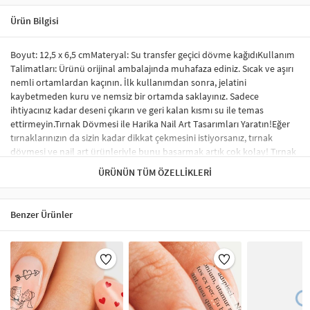
Ürün Bilgisi
Boyut: 12,5 x 6,5 cmMateryal: Su transfer geçici dövme kağıdıKullanım
Talimatları: Ürünü orijinal ambalajında muhafaza ediniz. Sıcak ve aşırı
nemli ortamlardan kaçının. İlk kullanımdan sonra, jelatini
kaybetmeden kuru ve nemsiz bir ortamda saklayınız. Sadece
ihtiyacınız kadar deseni çıkarın ve geri kalan kısmı su ile temas
ettirmeyin.Tırnak Dövmesi ile Harika Nail Art Tasarımları Yaratın!Eğer
tırnaklarınızın da sizin kadar dikkat çekmesini istiyorsanız, tırnak
dövmesi ve nail art ürünleriyle bunu başarmak artık çok kolay! Tırnak
sticker ve su transfer dövmesi kullanarak tırnaklarınıza benzersiz
ÜRÜNÜN TÜM ÖZELLIKLERI
tasarımlar yapabilir, profesyonel bir görünüm elde edebilirsiniz.
Sticker tırnak dövmeleri, tırnağınızda kabarma yapmaz ve herhangi bir
nail-art malzemesi gerektirmez. İstediğiniz desen ve modelleri rahatça
Benzer Ürünler
uygulayabilirsiniz.Tırnak Sticker Nedir?Tırnak stickerları, tırnakları
süslemek için özel olarak tasarlanmış renkli, küçük desenlerdir.
Uygulama süreci oldukça basittir ve şık bir tırnak süsleme sonucu elde
etmenizi sağlar. Tırnak sticker çeşitleri arasında; tırnağın tamamını
kaplayan, tek renk oje görünümü verenler ve minik şekillerle süslenen
modeller yer almaktadır. Ayrıca, çiçek, karikatür figürleri ve hayvan
desenleri gibi çok çeşitli seçenekler de mevcuttur.Tırnak Sticker Nasıl