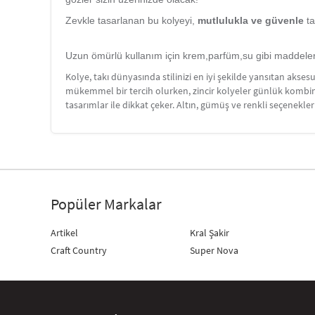
Zevkle tasarlanan bu kolyeyi,
mutlulukla ve güvenle
t
Uzun ömürlü kullanım için krem,parfüm,su gibi maddel
Kolye, takı dünyasında stilinizi en iyi şekilde yansıtan akses
mükemmel bir tercih olurken, zincir kolyeler günlük kombinler
tasarımlar ile dikkat çeker. Altın, gümüş ve renkli seçenekle
Popüler Markalar
Artikel
Kral Şakir
Craft Country
Super Nova