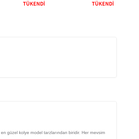
TÜKENDİ
TÜKENDİ
n güzel kolye model tarzlarından biridir. H
er mevsim