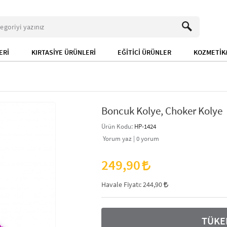
ERİ
KIRTASİYE ÜRÜNLERİ
EĞİTİCİ ÜRÜNLER
KOZMETİK&
Boncuk Kolye, Choker Kolye
Ürün Kodu:
HP-1424
Yorum yaz |
0
yorum
249,90
Havale Fiyatı:
244,90
TÜKE