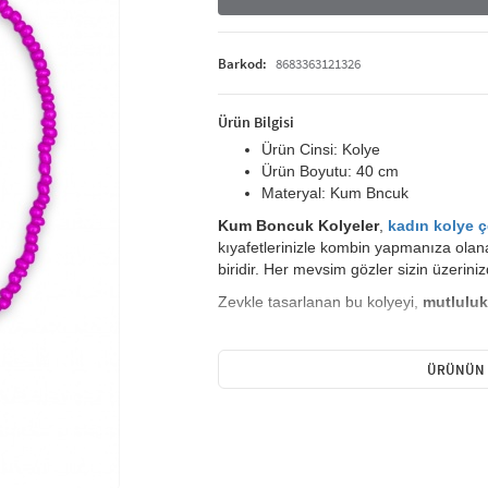
Barkod:
8683363121326
Ürün Bilgisi
Ürün Cinsi:
Kolye
Ürün Boyutu:
40 cm
Materyal:
Kum Bncuk
Kum Boncuk Kolyeler
,
kadın kolye çe
kıyafetlerinizle kombin yapmanıza olan
biridir. H
er mevsim gözler sizin üzeriniz
Zevkle tasarlanan bu kolyeyi,
mutluluk
Uzun ömürlü kullanım için krem,parfü
ÜRÜNÜN 
Kolye, takı dünyasında stilinizi en iyi şekilde 
koleksiyonu, şıklığı ve zarafeti bir araya get
bir tercih olurken, zincir kolyeler günlük komb
şıklığınızı artıracak bir seçenek sunar. Kolye m
dikkat çeker. Altın, gümüş ve renkli seçeneklerle