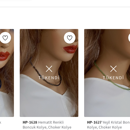
tamamlar. Tarzınızı vurgulamak için hemen k
TÜKENDİ
TÜKENDİ
k
HP-1628
Hematit Renkli
HP-1627
Yeşil Kristal Bo
Boncuk Kolye, Choker Kolye
Kolye, Choker Kolye