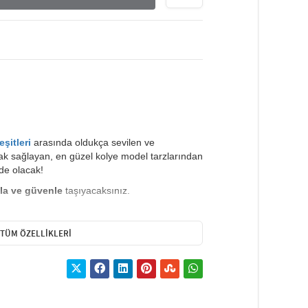
şitleri
arasında oldukça sevilen ve
ak sağlayan, en güzel kolye model tarzlarından
de olacak!
la ve güvenle
taşıyacaksınız.
m,su gibi maddelere temas edilmemesi ön
erilir.
TÜM ÖZELLIKLERI
yansıtan aksesuarlardan biridir. Artikeldeko’nun kolye
irir. Choker kolyeler, modern bir görünüm için mükemmel
inlerinizi tamamlar. Ayrıca taşlı kolyeler, özel günlerde
odelleri, her tarza hitap eden farklı tasarımlar ile
 zenginleştirilmiş kolyeler, her anınızı şıklıkla