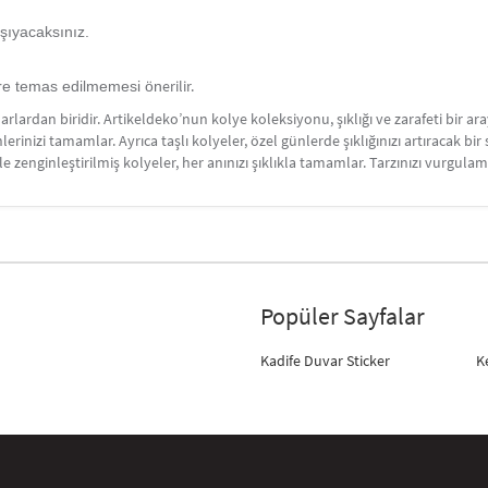
aşıyacaksınız.
erilir.
ere temas edilmemesi ön
uarlardan biridir. Artikeldeko’nun kolye koleksiyonu, şıklığı ve zarafeti bir a
inizi tamamlar. Ayrıca taşlı kolyeler, özel günlerde şıklığınızı artıracak bir
rle zenginleştirilmiş kolyeler, her anınızı şıklıkla tamamlar. Tarzınızı vurg
Popüler Sayfalar
Kadife Duvar Sticker
K