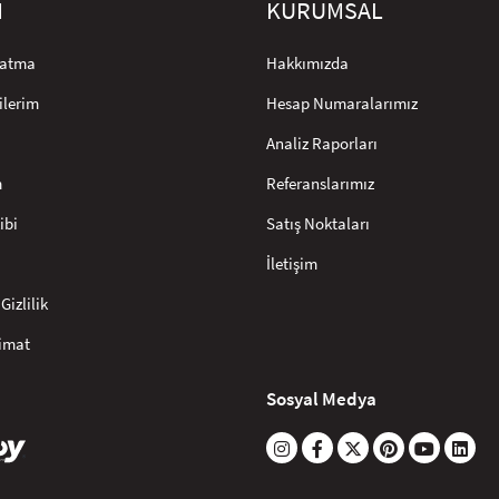
M
KURUMSAL
rlatma
Hakkımızda
ilerim
Hesap Numaralarımız
Analiz Raporları
m
Referanslarımız
ibi
Satış Noktaları
İletişim
Gizlilik
limat
Sosyal Medya