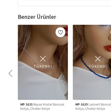
Benzer Ürünler
TÜKENDİ
TÜKENDİ
HP-1631
Beyaz Kristal Boncuk
HP-1629
Lacivert Boncu
Kolye, Choker Kolye
Kolye, Choker Kolye