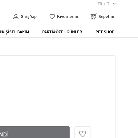
TR
TL
Giriş Yap
Favorilerim
Sepetim
KİŞİSEL BAKIM
PARTİ&ÖZEL GÜNLER
PET SHOP
NDİ