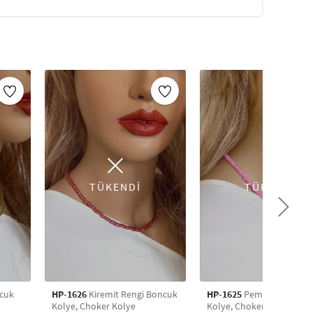
oleksiyonumuzu keşfedin!
TÜKENDİ
TÜKENDİ
ncuk
HP-1626
Kiremit Rengi Boncuk
HP-1625
Pembe Boncuk
Kolye, Choker Kolye
Kolye, Choker Kolye