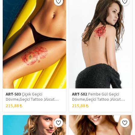
ART-503
Çiçek Geçici
ART-502
Pembe Gül Geçici
Dövme,Geçici Tattoo ,Vücut
Dövme,Geçici Tattoo ,Vücut
Dövme,Kol Bilek Dövme,Boyun
Dövme,Kol Bilek Dövme,Boyun
215,88
215,88
Dövme,Sırt Dövme
Dövme,Sırt Dövme