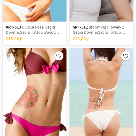
ART-513
Purple Rose Geçici
ART-512
Blooming Flower- 2
Dövme,Geçici Tattoo ,Vücut
Geçici Dövme,Geçici Tattoo
Dövme,Kol Bilek Dövme,Boyun
,Vücut Dövme,Kol Bilek
215,88
215,88
Dövme,Sırt Dövme
Dövme,Boyun Dövme,Sırt
Dövme