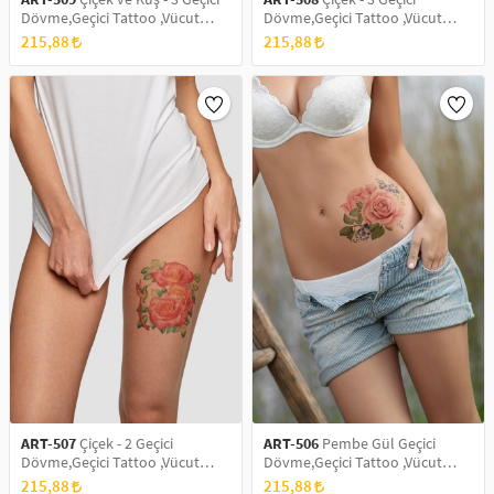
Dövme,Geçici Tattoo ,Vücut
Dövme,Geçici Tattoo ,Vücut
Dövme,Kol Bilek Dövme,Boyun
Dövme,Kol Bilek Dövme,Boyun
215,88
215,88
Dövme,Sırt Dövme
Dövme,Sırt Dövme
ART-507
Çiçek - 2 Geçici
ART-506
Pembe Gül Geçici
Dövme,Geçici Tattoo ,Vücut
Dövme,Geçici Tattoo ,Vücut
Dövme,Kol Bilek Dövme,Boyun
Dövme,Kol Bilek Dövme,Boyun
215,88
215,88