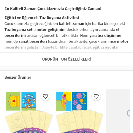
En Kaliteli Zaman Çocuklarınızla Geçirdiğiniz Zaman!
Eğitici ve Eğlenceli Tuz Boyama Aktivitesi
Çocuklarınızla geçireceğiniz
en kaliteli zaman
için harika bir seçenek!
Tuz boyama seti
,
motor gelişimini
desteklerken aynı zamanda
el
becerilerini
artıran eğlenceli bir etkinliktir. Hem
yaratıcı düşünme
hem de
sanat becerileri
kazandıran bu aktivite, çocukların
ince motor
becerilerini
geliştirir. Aileyle birlikte yapılabilecek
eğitici oyunlar
arasında yer alır.
ÜRÜNÜN TÜM ÖZELLIKLERI
Sağlığa Zararsız ve Güvenli Boyama Seti
Ürünümüzde kullanılan
boyalar
tamamen
sağlığa zararsız
olup,
çocuklarınızın güvenliği her zaman ön planda tutulmuştur. Çocuklar
Benzer Ürünler
için
güvenli tuz boyama
seti,
özgürce ve güvenli bir şekilde
yaratıcı
projeler yapmak için ideal bir seçenektir.
Nasıl Yapılır?
Tuz boyama setinizi kullanarak yaratıcı bir
sanat eseri
oluşturmak
oldukça basittir:
Hazırlık:
Bir kürdan yardımıyla
açık renklerden başlayarak
sarı
kağıdı kaldırın ve
yapışkanlı yüzeyi
ortaya çıkarın.
Boyama:
Elinizle renkli
tuzları dökün ve yayarak
tuzları