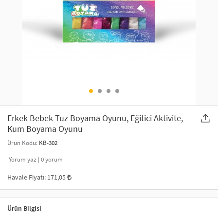
SAÇ AKSESUARLARI
PARTİ SÜSLERİ
GELİN / DÜĞÜN AKSESUARLARI
YILBAŞI ÜRÜNLERİ
TELEFON ASKISI
KULLAN AT TABAK BARDAK SETİ
MAKYAJ ÇANTASI
ŞAL VE FULAR
Erkek Bebek Tuz Boyama Oyunu, Eğitici Aktivite,
Kum Boyama Oyunu
ODA KOKUSU VE MUM
Ürün Kodu:
KB-302
Yorum yaz |
0
yorum
Havale Fiyatı:
171,05
Ürün Bilgisi