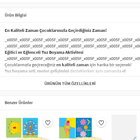
Ürün Bilgisi
En Kaliteli Zaman Çocuklarınızla Geçirdiğiniz Zaman!
_x005F_x005F_x005F_x005F_x005F_x005F_x005F_x005F_x005F_x005F_x0
_x005F_x005F_x005F_x005F_x005F_x005F_x005F_x005F_x005F_x005F_x0
Eğitici ve Eğlenceli Tuz Boyama Aktivitesi
_x005F_x005F_x005F_x005F_x005F_x005F_x005F_x005F_x005F_x005F_x0
Çocuklarınızla geçireceğiniz
en kaliteli zaman
için harika bir seçenek!
Tuz boyama seti
,
motor gelişimini
desteklerken aynı zamanda
el
becerilerini
artıran eğlenceli bir etkinliktir. Hem
yaratıcı düşünme
hem de
sanat becerileri
ÜRÜNÜN TÜM ÖZELLIKLERI
kazandıran bu aktivite, çocukların
ince motor
becerilerini
geliştirir. Aileyle birlikte yapılabilecek
eğitici oyunlar
arasında yer alır.
Benzer Ürünler
_x005F_x005F_x005F_x005F_x005F_x005F_x005F_x005F_x005F_x005F_x0
_x005F_x005F_x005F_x005F_x005F_x005F_x005F_x005F_x005F_x005F_x0
Sağlığa Zararsız ve Güvenli Boyama Seti
_x005F_x005F_x005F_x005F_x005F_x005F_x005F_x005F_x005F_x005F_x0
Ürünümüzde kullanılan
boyalar
tamamen
sağlığa zararsız
olup,
çocuklarınızın güvenliği her zaman ön planda tutulmuştur. Çocuklar