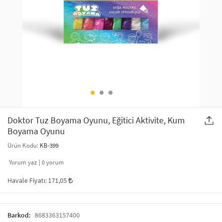
SAÇ AKSESUARLARI
PARTİ SÜSLERİ
GELİN / DÜĞÜN AKSESUARLARI
YILBAŞI ÜRÜNLERİ
TELEFON ASKISI
KULLAN AT TABAK BARDAK SETİ
MAKYAJ ÇANTASI
ŞAL VE FULAR
Doktor Tuz Boyama Oyunu, Eğitici Aktivite, Kum
Boyama Oyunu
ODA KOKUSU VE MUM
Ürün Kodu:
KB-399
Yorum yaz |
0
yorum
Havale Fiyatı:
171,05
Barkod:
8683363157400