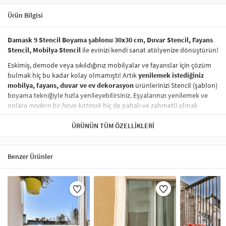
Ürün Bilgisi
Damask 9 Stencil Boyama şablonu 30x30 cm, Duvar Stencil, Fayans
Stencil, Mobilya Stencil
ile evinizi kendi sanat atölyenize dönüştürün!
Eskimiş, demode veya sıkıldığınız mobilyalar ve fayanslar için çözüm
bulmak hiç bu kadar kolay olmamıştı! Artık
yenilemek istediğiniz
mobilya, fayans, duvar ve ev dekorasyon
ürünlerinizi Stencil (şablon)
boyama tekniğiyle hızla yenileyebilirsiniz. Eşyalarınızı yenilemek ve
onlara
modern bir hava katmak
hiç de pahalı ve zahmetli olmak
zorunda değil! Stencil şablonları, dilediğiniz her yüzeye pratik bir
şekilde
desen uygulamanızı
ÜRÜNÜN TÜM ÖZELLIKLERI
sağlar ve mobilyalarınızın, duvarlarınızın,
kumaşlarınızın görünümünü anında değiştirebilir.
Çocuğunuzun dolabına, mutfak fayanslarına,
duvarlara
ve hatta
Benzer Ürünler
kumaşlara bile bant yardımıyla sabitleyip, istediğiniz renklerle
boyama yapabilirsiniz. Evinizi,
kişisel zevkinizle özelleştirebilir
, stencil
boyama seti ile yaratıcı projeler gerçekleştirebilirsiniz.
El işi ve ev
dekorasyonu
sevenler için stencil, kolayca uygulanabilecek eğlenceli
ve etkili bir aktivitedir.
Stencil Boyama
tekniği, her türlü yüzeyde rahatlıkla kullanılabilir.