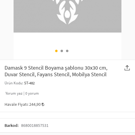
SAÇ AKSESUARLARI
PARTİ SÜSLERİ
GELİN / DÜĞÜN AKSESUARLARI
YILBAŞI ÜRÜNLERİ
TELEFON ASKISI
KULLAN AT TABAK BARDAK SETİ
MAKYAJ ÇANTASI
ŞAL VE FULAR
Damask 9 Stencil Boyama şablonu 30x30 cm,
Duvar Stencil, Fayans Stencil, Mobilya Stencil
ODA KOKUSU VE MUM
Ürün Kodu:
ST-482
Yorum yaz |
0
yorum
Havale Fiyatı:
244,90
Barkod:
8680018857531