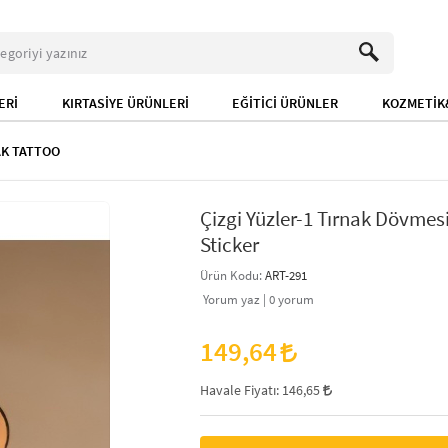
ERİ
KIRTASİYE ÜRÜNLERİ
EĞİTİCİ ÜRÜNLER
KOZMETİK&
AK TATTOO
Çizgi Yüzler-1 Tırnak Dövmesi,
Sticker
Ürün Kodu:
ART-291
Yorum yaz |
0
yorum
149,64
Havale Fiyatı:
146,65