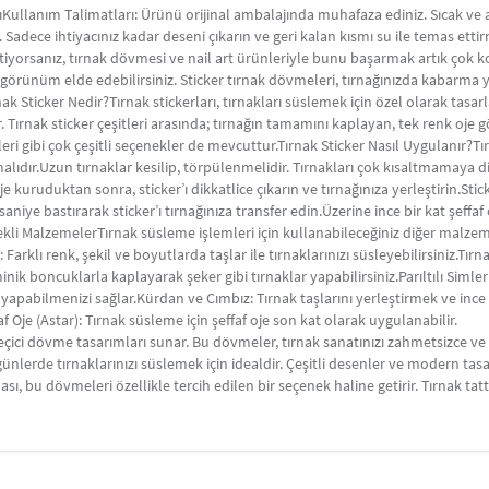
ıKullanım Talimatları: Ürünü orijinal ambalajında muhafaza ediniz. Sıcak ve 
adece ihtiyacınız kadar deseni çıkarın ve geri kalan kısmı su ile temas ettir
istiyorsanız, tırnak dövmesi ve nail art ürünleriyle bunu başarmak artık çok 
ir görünüm elde edebilirsiniz. Sticker tırnak dövmeleri, tırnağınızda kabarm
nak Sticker Nedir?Tırnak stickerları, tırnakları süslemek için özel olarak tas
r. Tırnak sticker çeşitleri arasında; tırnağın tamamını kaplayan, tek renk oj
leri gibi çok çeşitli seçenekler de mevcuttur.Tırnak Sticker Nasıl Uygulanır?Tı
malıdır.Uzun tırnaklar kesilip, törpülenmelidir. Tırnakları çok kısaltmamaya d
e kuruduktan sonra, sticker’ı dikkatlice çıkarın ve tırnağınıza yerleştirin.Stick
0 saniye bastırarak sticker’ı tırnağınıza transfer edin.Üzerine ince bir kat şeff
ekli MalzemelerTırnak süsleme işlemleri için kullanabileceğiniz diğer malze
 Farklı renk, şekil ve boyutlarda taşlar ile tırnaklarınızı süsleyebilirsiniz.Tır
ik boncuklarla kaplayarak şeker gibi tırnaklar yapabilirsiniz.Parıltılı Simler
ı yapabilmenizi sağlar.Kürdan ve Cımbız: Tırnak taşlarını yerleştirmek ve in
f Oje (Astar): Tırnak süsleme için şeffaf oje son kat olarak uygulanabilir.
eçici dövme tasarımları sunar. Bu dövmeler, tırnak sanatınızı zahmetsizce ve
nlerde tırnaklarınızı süslemek için idealdir. Çeşitli desenler ve modern tasarı
ası, bu dövmeleri özellikle tercih edilen bir seçenek haline getirir. Tırnak ta