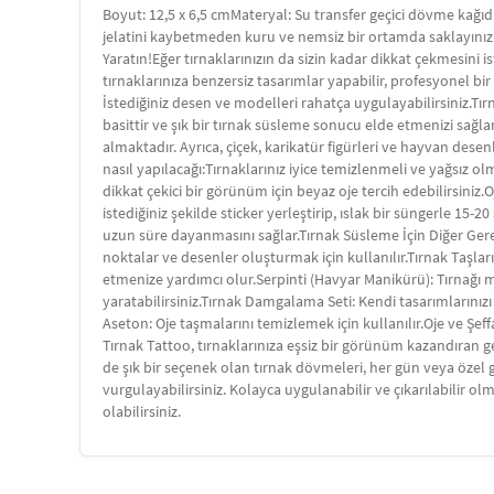
Boyut: 12,5 x 6,5 cmMateryal: Su transfer geçici dövme kağıd
jelatini kaybetmeden kuru ve nemsiz bir ortamda saklayınız. S
Yaratın!Eğer tırnaklarınızın da sizin kadar dikkat çekmesini 
tırnaklarınıza benzersiz tasarımlar yapabilir, profesyonel b
İstediğiniz desen ve modelleri rahatça uygulayabilirsiniz.Tır
basittir ve şık bir tırnak süsleme sonucu elde etmenizi sağla
almaktadır. Ayrıca, çiçek, karikatür figürleri ve hayvan desen
nasıl yapılacağı:Tırnaklarınız iyice temizlenmeli ve yağsız ol
dikkat çekici bir görünüm için beyaz oje tercih edebilirsiniz.Oj
istediğiniz şekilde sticker yerleştirip, ıslak bir süngerle 15-2
uzun süre dayanmasını sağlar.Tırnak Süsleme İçin Diğer Ger
noktalar ve desenler oluşturmak için kullanılır.Tırnak Taşları:
etmenize yardımcı olur.Serpinti (Havyar Manikürü): Tırnağı min
yaratabilirsiniz.Tırnak Damgalama Seti: Kendi tasarımlarınız
Aseton: Oje taşmalarını temizlemek için kullanılır.Oje ve Şeffa
Tırnak Tattoo, tırnaklarınıza eşsiz bir görünüm kazandıran g
de şık bir seçenek olan tırnak dövmeleri, her gün veya özel gü
vurgulayabilirsiniz. Kolayca uygulanabilir ve çıkarılabilir olm
olabilirsiniz.