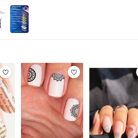
kısaltmamaya dikkat edin.Tırnağa ince bir kat
için beyaz oje tercih edebilirsiniz.Oje kurudukt
yerleştirin.Sticker’ı iyice bastırarak tırnağınız
yerleştirip, ıslak bir süngerle 15-20 saniye bast
kat şeffaf oje sürün ve kurumasını bekleyin. B
sağlar.Tırnak Süsleme İçin Diğer Gerekli Malze
diğer malzemeler arasında:Tırnak Noktalama K
oluşturmak için kullanılır.Tırnak Taşları: Farklı 
süsleyebilirsiniz.Tırnak Bantları: İnce metalik
olur.Serpinti (Havyar Manikürü): Tırnağı minik
yapabilirsiniz.Parıltılı Simler (Glitters): Ojeni
yaratabilirsiniz.Tırnak Damgalama Seti: Kendi
Cımbız: Tırnak taşlarını yerleştirmek ve ince 
Çubuklar ve Aseton: Oje taşmalarını temizlemek 
süsleme için şeffaf oje son kat olarak uygulana
Tırnak Tattoo, tırnaklarınıza eşsiz bir görün
dövmeler, tırnak sanatınızı zahmetsizce ve hız
hem de şık bir seçenek olan tırnak dövmeleri, 
idealdir. Çeşitli desenler ve modern tasarımlar 
vurgulayabilirsiniz. Kolayca uygulanabilir ve çı
bir seçenek haline getirir. Tırnak tattoo ile he