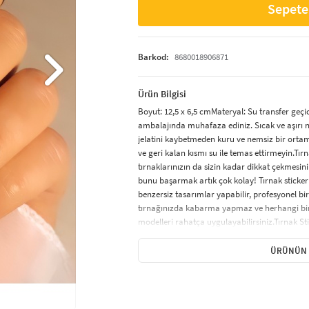
Sepete
Barkod:
8680018906871
Ürün Bilgisi
Boyut: 12,5 x 6,5 cmMateryal: Su transfer geçi
ambalajında muhafaza ediniz. Sıcak ve aşırı 
jelatini kaybetmeden kuru ve nemsiz bir ortam
ve geri kalan kısmı su ile temas ettirmeyin.Tır
tırnaklarınızın da sizin kadar dikkat çekmesini 
bunu başarmak artık çok kolay! Tırnak sticker
benzersiz tasarımlar yapabilir, profesyonel bir
tırnağınızda kabarma yapmaz ve herhangi bir 
modelleri rahatça uygulayabilirsiniz.Tırnak Sti
özel olarak tasarlanmış renkli, küçük desenlerd
süsleme sonucu elde etmenizi sağlar. Tırnak st
ÜRÜNÜN 
tek renk oje görünümü verenler ve minik şekill
karikatür figürleri ve hayvan desenleri gibi çok
Uygulanır?Tırnak sticker uygulaması, hızlı ve k
iyice temizlenmeli ve yağsız olmalıdır.Uzun tırn