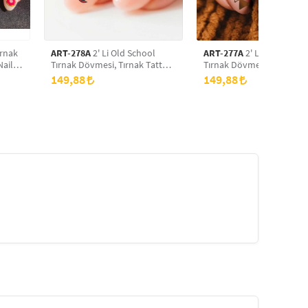
ırnak
ART-278A
2' Li Old School
ART-277A
2' Li Boho Şekil
Nail
Tırnak Dövmesi, Tırnak Tattoo,
Tırnak Dövmesi, Tırnak Ta
Nail Art, Tırnak Sticker
Nail Art, Tırnak Sticker
149,88
149,88