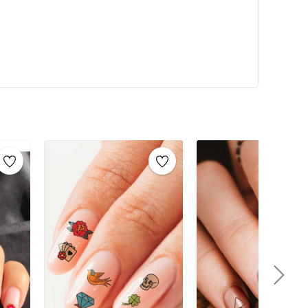
 baz (astar) oje sürün. Daha dikkat çekici bir görünüm
an sonra, sticker’ı dikkatlice çıkarın ve tırnağınıza
a yapıştırın.Tüm tırnaklara istediğiniz şekilde sticker
ırarak sticker’ı tırnağınıza transfer edin.Üzerine ince bir
u işlem, tırnak süslerinin uzun süre dayanmasını
melerTırnak süsleme işlemleri için kullanabileceğiniz
alemi: Farklı boyutlarda noktalar ve desenler
renk, şekil ve boyutlarda taşlar ile tırnaklarınızı
 çizgilerle şık bir görünüm elde etmenize yardımcı
 boncuklarla kaplayarak şeker gibi tırnaklar
zin üzerine sim dökerek parlak tırnaklar
 tasarımlarınızı yapabilmenizi sağlar.Kürdan ve
nokta çalışmaları yapmak için idealdir.Pamuklu
için kullanılır.Oje ve Şeffaf Oje (Astar): Tırnak
bilir.
üm kazandıran geçici dövme tasarımları sunar. Bu
lı bir şekilde uygulamanıza olanak tanır. Hem pratik
her gün veya özel günlerde tırnaklarınızı süslemek için
ile tırnaklarınızda özgünlük yaratabilir ve şıklığınızı
karılabilir olması, bu dövmeleri özellikle tercih edilen
r zaman bakımlı ve zarif tırnaklara sahip olabilirsiniz.