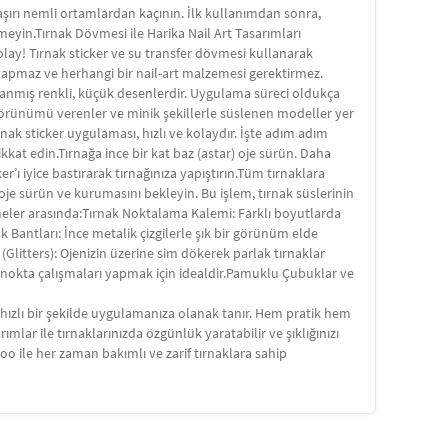
aşırı nemli ortamlardan kaçının. İlk kullanımdan sonra,
meyin.Tırnak Dövmesi ile Harika Nail Art Tasarımları
kolay! Tırnak sticker ve su transfer dövmesi kullanarak
a yapmaz ve herhangi bir nail-art malzemesi gerektirmez.
arlanmış renkli, küçük desenlerdir. Uygulama süreci oldukça
e görünümü verenler ve minik şekillerle süslenen modeller yer
rnak sticker uygulaması, hızlı ve kolaydır. İşte adım adım
ikkat edin.Tırnağa ince bir kat baz (astar) oje sürün. Daha
er’ı iyice bastırarak tırnağınıza yapıştırın.Tüm tırnaklara
af oje sürün ve kurumasını bekleyin. Bu işlem, tırnak süslerinin
meler arasında:Tırnak Noktalama Kalemi: Farklı boyutlarda
nak Bantları: İnce metalik çizgilerle şık bir görünüm elde
 (Glitters): Ojenizin üzerine sim dökerek parlak tırnaklar
ce nokta çalışmaları yapmak için idealdir.Pamuklu Çubuklar ve
 hızlı bir şekilde uygulamanıza olanak tanır. Hem pratik hem
mlar ile tırnaklarınızda özgünlük yaratabilir ve şıklığınızı
ttoo ile her zaman bakımlı ve zarif tırnaklara sahip