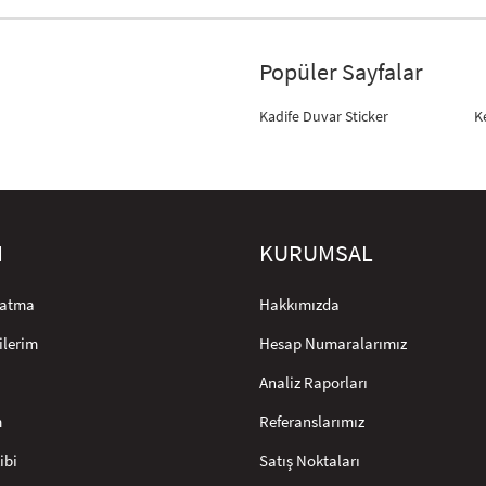
Popüler Sayfalar
Kadife Duvar Sticker
K
M
KURUMSAL
rlatma
Hakkımızda
ilerim
Hesap Numaralarımız
Analiz Raporları
m
Referanslarımız
ibi
Satış Noktaları