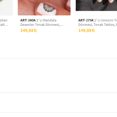
zıları
ART-280A
2' Li Mandala
ART-279A
2' Li Unicorn T
Tattoo,
Desenler Tırnak Dövmesi,
Dövmesi, Tırnak Tattoo, 
Tırnak Tattoo, Nail Art, Tırnak
Art, Tırnak Sticker
149,88
149,88
Sticker