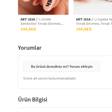
ART-282A
2' Li Evlilik
ART-281A
2' Li Gazete Ya
Sembolleri Tırnak Dövmesi,
Tırnak Dövmesi, Tırnak 
Tırnak Tattoo, Nail Art, Tırnak
Nail Art, Tırnak Sticker
149,88
149,88
Sticker
Yorumlar
Bu ürünü denediniz mi? Yorum ekleyin
Ürüne ait yorum bulunmamaktadır.
Ürün Bilgisi