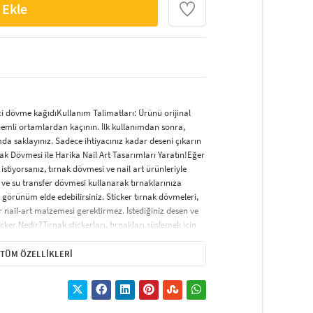
 Ekle
ci dövme kağıdıKullanım Talimatları: Ürünü orijinal
nemli ortamlardan kaçının. İlk kullanımdan sonra,
da saklayınız. Sadece ihtiyacınız kadar deseni çıkarın
nak Dövmesi ile Harika Nail Art Tasarımları Yaratın!Eğer
istiyorsanız, tırnak dövmesi ve nail art ürünleriyle
 ve su transfer dövmesi kullanarak tırnaklarınıza
 görünüm elde edebilirsiniz. Sticker tırnak dövmeleri,
nail-art malzemesi gerektirmez. İstediğiniz desen ve
cker Nedir?Tırnak stickerları, tırnakları süslemek için
ir. Uygulama süreci oldukça basittir ve şık bir tırnak
icker çeşitleri arasında; tırnağın tamamını kaplayan,
TÜM ÖZELLIKLERI
erle süslenen modeller yer almaktadır. Ayrıca, çiçek,
 çeşitli seçenekler de mevcuttur.Tırnak Sticker Nasıl
olaydır. İşte adım adım nasıl yapılacağı:Tırnaklarınız
aklar kesilip, törpülenmelidir. Tırnakları çok