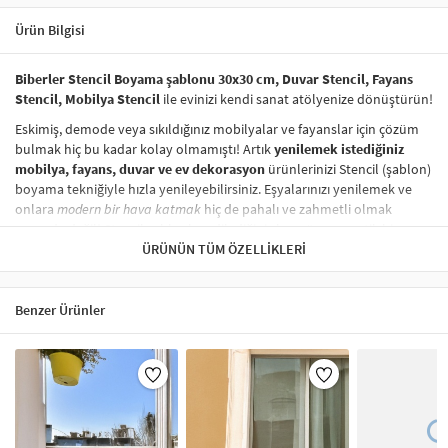
Ürün Bilgisi
Biberler Stencil Boyama şablonu 30x30 cm, Duvar Stencil, Fayans
Stencil, Mobilya Stencil
ile evinizi kendi sanat atölyenize dönüştürün!
Eskimiş, demode veya sıkıldığınız mobilyalar ve fayanslar için çözüm
bulmak hiç bu kadar kolay olmamıştı! Artık
yenilemek istediğiniz
mobilya, fayans, duvar ve ev dekorasyon
ürünlerinizi Stencil (şablon)
boyama tekniğiyle hızla yenileyebilirsiniz. Eşyalarınızı yenilemek ve
onlara
modern bir hava katmak
hiç de pahalı ve zahmetli olmak
zorunda değil! Stencil şablonları, dilediğiniz her yüzeye pratik bir
şekilde
desen uygulamanızı
ÜRÜNÜN TÜM ÖZELLIKLERI
sağlar ve mobilyalarınızın, duvarlarınızın,
kumaşlarınızın görünümünü anında değiştirebilir.
Çocuğunuzun dolabına, mutfak fayanslarına,
duvarlara
ve hatta
Benzer Ürünler
kumaşlara bile bant yardımıyla sabitleyip, istediğiniz renklerle
boyama yapabilirsiniz. Evinizi,
kişisel zevkinizle özelleştirebilir
, stencil
boyama seti ile yaratıcı projeler gerçekleştirebilirsiniz.
El işi ve ev
dekorasyonu
sevenler için stencil, kolayca uygulanabilecek eğlenceli
ve etkili bir aktivitedir.
Stencil Boyama
tekniği, her türlü yüzeyde rahatlıkla kullanılabilir.