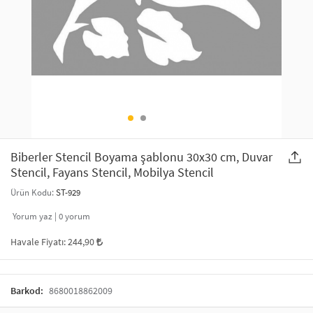
SAÇ AKSESUARLARI
PARTİ SÜSLERİ
GELİN / DÜĞÜN AKSESUARLARI
YILBAŞI ÜRÜNLERİ
TELEFON ASKISI
KULLAN AT TABAK BARDAK SETİ
MAKYAJ ÇANTASI
ŞAL VE FULAR
Biberler Stencil Boyama şablonu 30x30 cm, Duvar
Stencil, Fayans Stencil, Mobilya Stencil
ODA KOKUSU VE MUM
Ürün Kodu:
ST-929
Yorum yaz |
0
yorum
Havale Fiyatı:
244,90
Barkod:
8680018862009